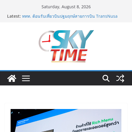
Skip
Saturday, August 8, 2026
to
Latest:
ททท. ต้อนรับเที่ยวบินปฐมฤกษ์สายการบิน TransNusa
content
Airlines เส้นทางจาการ์ตา-กรุงเทพฯ เสริม Air
Connectivity ดึงนักท่องเที่ยวคุณภาพจากอินโดนีเซีย เริ่ม
เที่ยวแรกบินแรก 6 สิงหาคมนี้
ม.วลัยลักษณ์ จับมือ รพ.กรุงเทพสิริโรจน์ ยกระดับ
สารสนเทศการแพทย์-เวชศาสตร์ป้องกัน สู่ศูนย์กลางภาค
ใต้ตอนบน
รฟท. เปิดเวทีรับฟังความคิดเห็นประชาชน ครั้งที่ 2
โครงการรถไฟฟ้าสายสีแดงเข้ม “วงเวียนใหญ่–มหาชัย”
เดินหน้าพัฒนาโครงการบนพื้นฐานข้อเท็จจริงและการมี
ส่วนร่วม
เจบีซี มวยอาชีพแห่งญี่ปุ่น พร้อมสนับสนุนนักมวยชาวไทย
“เสี่ยนริส”แนะเพิ่มไฟท์แฟ็กซ์ เว็บรับรองสถิติมวย หลัง
บล็อกเล็ก ผิดพลาด
ททท. เดินหน้ารุกตลาด Corporate Travel ดึงเอเย่นต์กว่า
52 บริษัท ทดสอบเส้นทางท่องเที่ยว Corporate ยกระดับ
ภาคตะวันออกสู่จุดหมายปลายทางคุณภาพ