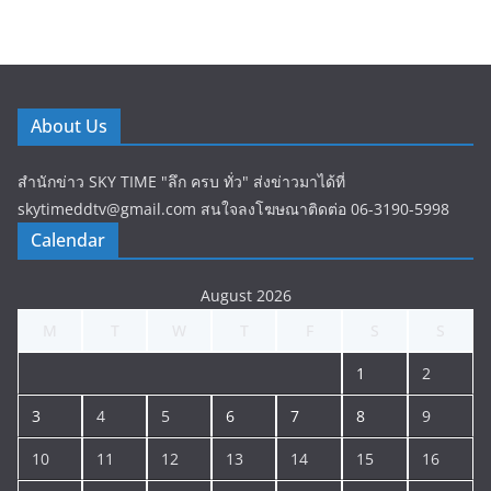
About Us
สำนักข่าว SKY TIME "ลึก ครบ ทั่ว" ส่งข่าวมาได้ที่
skytimeddtv@gmail.com สนใจลงโฆษณาติดต่อ 06-3190-5998
Calendar
August 2026
M
T
W
T
F
S
S
1
2
3
4
5
6
7
8
9
10
11
12
13
14
15
16