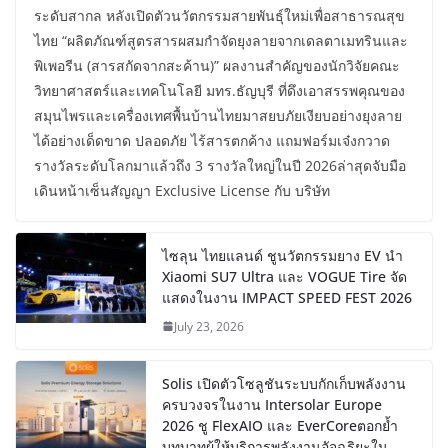
ระดับสากล หลังเปิดตัวนวัตกรรมสายพันธุ์ใหม่เพื่อสาธารณสุข
ไทย “ผลิตภัณฑ์สูตรสารผสมกำจัดยุงลายจากเดลตาเมทรินและ
พิเพอรีน (สารสกัดจากสะค้าน)” ผลงานสำคัญของนักวิจัยคณะ
วิทยาศาสตร์และเทคโนโลยี มทร.ธัญบุรี ที่ดึงเอาสรรพคุณของ
สมุนไพรและเครื่องเทศพื้นบ้านไทยมาสยบภัยเงียบอย่างยุงลาย
ได้อย่างเด็ดขาด ปลอดภัย ไร้สารตกค้าง แถมฟอร์มเจ๋งกวาด
รางวัลระดับโลกมาแล้วถึง 3 รางวัลใหญ่ในปี 2026ล่าสุดจับมือ
เดินหน้าเซ็นสัญญา Exclusive License กับ บริษัท
ไซลุน ไทยแลนด์ ชูนวัตกรรมยาง EV นำ
Xiaomi SU7 Ultra และ VOGUE Tire จัด
แสดงในงาน IMPACT SPEED FEST 2026
July 23, 2026
Solis เปิดตัวโซลูชันระบบกักเก็บพลังงาน
ครบวงจรในงาน Intersolar Europe
2026 ชู FlexAIO และ EverCoreตอกย้ำ
บทบาทผู้ให้บริการพลังงานอัจฉริยะใน