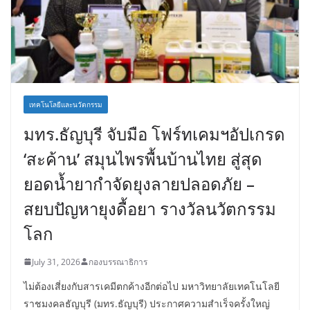
เทคโนโลยีและนวัตกรรม
มทร.ธัญบุรี จับมือ โฟร์ทเคมฯอัปเกรด
‘สะค้าน’ สมุนไพรพื้นบ้านไทย สู่สุด
ยอดน้ำยากำจัดยุงลายปลอดภัย –
สยบปัญหายุงดื้อยา รางวัลนวัตกรรม
โลก
July 31, 2026
กองบรรณาธิการ
ไม่ต้องเสี่ยงกับสารเคมีตกค้างอีกต่อไป มหาวิทยาลัยเทคโนโลยี
ราชมงคลธัญบุรี (มทร.ธัญบุรี) ประกาศความสำเร็จครั้งใหญ่