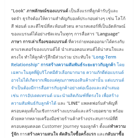
“Look” ภาพลักษณ์ของแบรนด์
เป็นสิ่งแรกที่ลูกค้ารับรู้และ
จดจำ ธุรกิจต้องให้ความสำคัญกับองค์ประกอบต่างๆ เช่น โลโก้
สี ฟอนต์ และดีไซน์ที่สะท้อนตัวตน คาแรคเตอร์ที่เป็นอัตลักษณ์
ของแบรนด์ได้อย่างชัดเจนในทุกๆ การสื่อสาร “
Language”
ภาษา การเล่าเรื่องของแบรนด์
ที่ควรถ่ายทอดออกมาได้ตรงกับ
คาแรคเตอร์ของแบรนด์ได้ นำเสนอคอนเทนต์ได้น่าสนใจและ
ตรงใจ ทำให้ลูกค้ารู้สึกมีส่วนร่วม ประทับใจ
“
Long-Term
Relationship” การสร้างความสัมพันธ์ระยะยาวกับลูกค้า
โดย
เฉพาะในยุคที่ผู้บริโภคมีตัวเลือกมากมาย ความภักดีต่อแบรนด์
อาจไม่ได้เกิดจากเพียงแค่คุณภาพของสินค้าเท่านั้น แต่แบรนด์
จำเป็นต้องมีการสื่อสารกับลูกค้าอย่างต่อเนื่องและสม่ำเสมอ
เช่น การอัปเดตเทรนด์ แนะนำผลิตภัณฑ์ที่ตรงใจ เพื่อสร้าง
ความสัมพันธ์กับลูกค้าได้
และ “
LINE”
แพลตฟอร์มสำคัญที่
ครอบคลุมทั้งในเชิงการสร้างแบรนด์และสร้างยอดขาย พร้อม
ด้วยหลากหลายเครื่องมือช่วยร้านค้าสร้างประสบการณ์ที่ดี
ครอบคลุมตลอด Customer Journey ของลูกค้า ตั้งแต่
ทำความ
รู้จัก
การ
สร้างความสนใจ
ตัดสินใจซื้อครั้งแรก
และ
กลับมาซื้อ