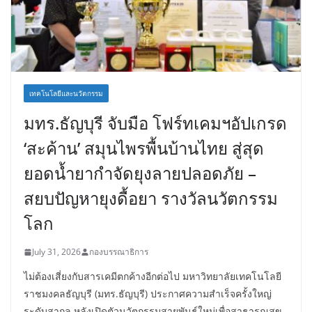
เทคโนโลยีและนวัตกรรม
มทร.ธัญบุรี จับมือ โฟร์ทเคมฯอัปเกรด
‘สะค้าน’ สมุนไพรพื้นบ้านไทย สู่สุด
ยอดน้ำยากำจัดยุงลายปลอดภัย –
สยบปัญหายุงดื้อยา รางวัลนวัตกรรม
โลก
July 31, 2026
กองบรรณาธิการ
ไม่ต้องเสี่ยงกับสารเคมีตกค้างอีกต่อไป มหาวิทยาลัยเทคโนโลยี
ราชมงคลธัญบุรี (มทร.ธัญบุรี) ประกาศความสำเร็จครั้งใหญ่
ระดับสากล หลังเปิดตัวนวัตกรรมสายพันธุ์ใหม่เพื่อสาธารณสุข