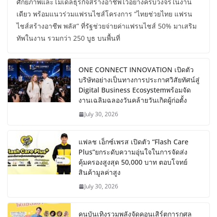
ศักยภาพและโมเดลธุรกิจสร้างอาชีพไว้อย่างครบวงจรในงาน
เดียว พร้อมแนวร่วมแฟรนไชส์โครงการ “ไทยช่วยไทย แฟรน
ไชส์สร้างอาชีพ พลัส” ที่รัฐช่วยจ่ายค่าแฟรนไชส์ 50% มาเสริม
ทัพในงาน รวมกว่า 250 บูธ บนพื้นที่
ONE CONNECT INNOVATION เปิดตัว
บริษัทอย่างเป็นทางการประกาศวิสัยทัศน์สู่
Digital Business Ecosystemพร้อมจัด
งานเฉลิมฉลองวันคล้ายวันเกิดผู้ก่อตั้ง
July 30, 2026
แฟลช เอ็กซ์เพรส เปิดตัว “Flash Care
Plus”ยกระดับความอุ่นใจในการจัดส่ง
คุ้มครองสูงสุด 50,000 บาท ตอบโจทย์
สินค้ามูลค่าสูง
July 30, 2026
คนบันเทิงรวมพลังจัดคอนเสิร์ตการกุศล