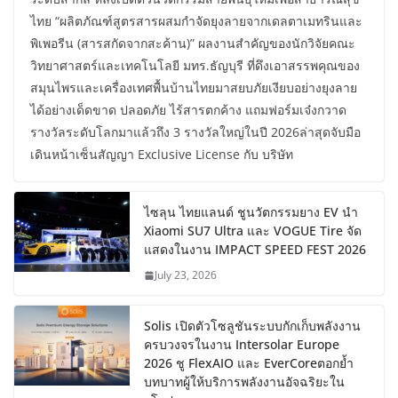
ไทย “ผลิตภัณฑ์สูตรสารผสมกำจัดยุงลายจากเดลตาเมทรินและ
พิเพอรีน (สารสกัดจากสะค้าน)” ผลงานสำคัญของนักวิจัยคณะ
วิทยาศาสตร์และเทคโนโลยี มทร.ธัญบุรี ที่ดึงเอาสรรพคุณของ
สมุนไพรและเครื่องเทศพื้นบ้านไทยมาสยบภัยเงียบอย่างยุงลาย
ได้อย่างเด็ดขาด ปลอดภัย ไร้สารตกค้าง แถมฟอร์มเจ๋งกวาด
รางวัลระดับโลกมาแล้วถึง 3 รางวัลใหญ่ในปี 2026ล่าสุดจับมือ
เดินหน้าเซ็นสัญญา Exclusive License กับ บริษัท
ไซลุน ไทยแลนด์ ชูนวัตกรรมยาง EV นำ
Xiaomi SU7 Ultra และ VOGUE Tire จัด
แสดงในงาน IMPACT SPEED FEST 2026
July 23, 2026
Solis เปิดตัวโซลูชันระบบกักเก็บพลังงาน
ครบวงจรในงาน Intersolar Europe
2026 ชู FlexAIO และ EverCoreตอกย้ำ
บทบาทผู้ให้บริการพลังงานอัจฉริยะใน