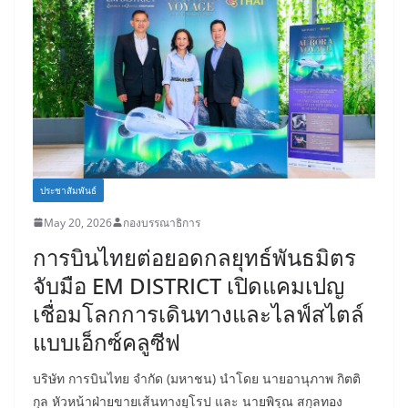
ประชาสัมพันธ์
May 20, 2026
กองบรรณาธิการ
การบินไทยต่อยอดกลยุทธ์พันธมิตร
จับมือ EM DISTRICT เปิดแคมเปญ
เชื่อมโลกการเดินทางและไลฟ์สไตล์
แบบเอ็กซ์คลูซีฟ
บริษัท การบินไทย จำกัด (มหาชน) นำโดย นายอานุภาพ กิตติ
กุล หัวหน้าฝ่ายขายเส้นทางยุโรป และ นายพิรุณ สกุลทอง