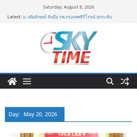
Skip
Saturday, August 8, 2026
to
ททท. ต้อนรับเที่ยวบินปฐมฤกษ์สายการบิน TransNusa
Latest:
content
Airlines เส้นทางจาการ์ตา-กรุงเทพฯ เสริม Air
Connectivity ดึงนักท่องเที่ยวคุณภาพจากอินโดนีเซีย เริ่ม
เที่ยวแรกบินแรก 6 สิงหาคมนี้
ม.วลัยลักษณ์ จับมือ รพ.กรุงเทพสิริโรจน์ ยกระดับ
สารสนเทศการแพทย์-เวชศาสตร์ป้องกัน สู่ศูนย์กลางภาค
ใต้ตอนบน
รฟท. เปิดเวทีรับฟังความคิดเห็นประชาชน ครั้งที่ 2
โครงการรถไฟฟ้าสายสีแดงเข้ม “วงเวียนใหญ่–มหาชัย”
เดินหน้าพัฒนาโครงการบนพื้นฐานข้อเท็จจริงและการมี
ส่วนร่วม
เจบีซี มวยอาชีพแห่งญี่ปุ่น พร้อมสนับสนุนนักมวยชาวไทย
“เสี่ยนริส”แนะเพิ่มไฟท์แฟ็กซ์ เว็บรับรองสถิติมวย หลัง
บล็อกเล็ก ผิดพลาด
ททท. เดินหน้ารุกตลาด Corporate Travel ดึงเอเย่นต์กว่า
52 บริษัท ทดสอบเส้นทางท่องเที่ยว Corporate ยกระดับ
Day:
May 20, 2026
ภาคตะวันออกสู่จุดหมายปลายทางคุณภาพ