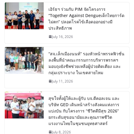
เอิร์ธฯ ร่วมกับ PIM จัดโครงการ
“Together Against Dengueเด็กไทยการ์ด
ไม่ตก” ปลอดโรคไข้เลือดออกอย่างมี
ประสิทธิภาพ
July 16, 2026
“สจ.เล็กเมืองนนท์” รองหัวหน้าพรรคฟิวชั่น
ลงพื้นที่นำคณะกรรมการบริหารพรรคฯ
มอบถุงยังชีพช่วยเหลือผู้ป่วยติดเตียง และ
กลุ่มเปราะบาง ในเขตสายไหม
July 11, 2026
สุขใจทั้งผู้ให้และผู้รับ บจ.ดีคอลเจน และ
บริษัท GED เดินหน้าสร้างสังคมแห่งการ
แบ่งบัน​ กับโครงการ “ชีวิตดีมีสุข 2026”
ยกระดับสุขอนามัยและคุณภาพชีวิต
แรงงานไทยในชุมชนยุทธศาสตร์
July 8, 2026