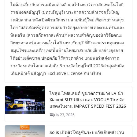
ไม่ต้องเสี่ยงกับสารเคมีตกค้างอีกต่อไป มหาวิทยาลัยเทคโนโลยี
ราชมงคลธัญบุรี (มทร.ธัญบุรี) ประกาศความสำเร็จครั้งใหญ่
ระดับสากล หลังเปิดตัวนวัตกรรมสายพันธุ์ใหม่เพื่อสาธารณสุข
ไทย “ผลิตภัณฑ์สูตรสารผสมกำจัดยุงลายจากเดลตาเมทรินและ
พิเพอรีน (สารสกัดจากสะค้าน)” ผลงานสำคัญของนักวิจัยคณะ
วิทยาศาสตร์และเทคโนโลยี มทร.ธัญบุรี ที่ดึงเอาสรรพคุณของ
สมุนไพรและเครื่องเทศพื้นบ้านไทยมาสยบภัยเงียบอย่างยุงลาย
ได้อย่างเด็ดขาด ปลอดภัย ไร้สารตกค้าง แถมฟอร์มเจ๋งกวาด
รางวัลระดับโลกมาแล้วถึง 3 รางวัลใหญ่ในปี 2026ล่าสุดจับมือ
เดินหน้าเซ็นสัญญา Exclusive License กับ บริษัท
ไซลุน ไทยแลนด์ ชูนวัตกรรมยาง EV นำ
Xiaomi SU7 Ultra และ VOGUE Tire จัด
แสดงในงาน IMPACT SPEED FEST 2026
July 23, 2026
Solis เปิดตัวโซลูชันระบบกักเก็บพลังงาน