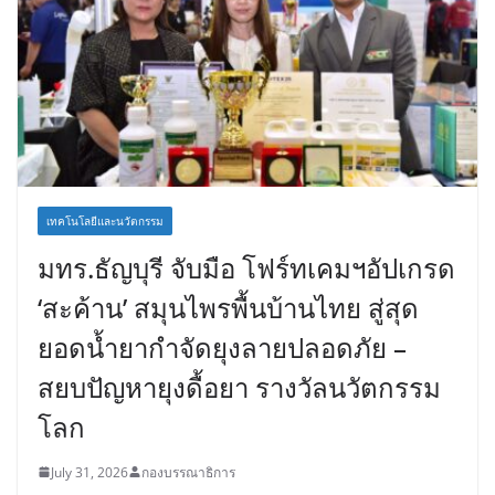
เทคโนโลยีและนวัตกรรม
มทร.ธัญบุรี จับมือ โฟร์ทเคมฯอัปเกรด
‘สะค้าน’ สมุนไพรพื้นบ้านไทย สู่สุด
ยอดน้ำยากำจัดยุงลายปลอดภัย –
สยบปัญหายุงดื้อยา รางวัลนวัตกรรม
โลก
July 31, 2026
กองบรรณาธิการ