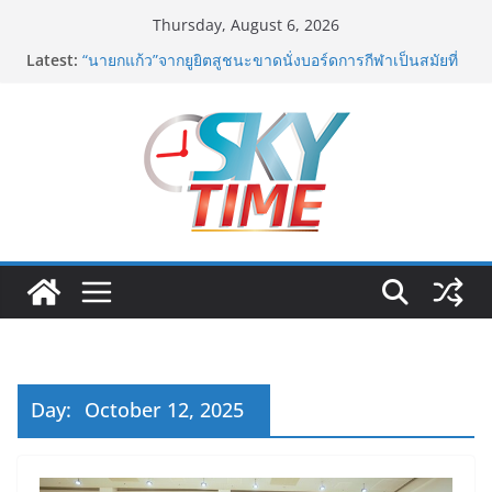
Skip
Thursday, August 6, 2026
to
อดีตแข้งดังทีมชาติ ยุคบุกเบิก “วัดสุทธิฯ”รวมพลงาน “สิงห์
Latest:
content
สะพานปลา” คืนถิ่น 8 ส.ค.นี้
“นายกแก้ว”จากยูยิตสูชนะขาดนั่งบอร์ดการกีฬาเป็นสมัยที่
สอง
สตาร์ทวันนี้ Franchise Expo Thailand & TESE 2026 วัน
ที่ 6-9 ส.ค.69 ฮอลล์ 6-8 เมืองทองธานีพบทัพธุรกิจ&แฟรน
ไชส์ ซัพพลายเออร์สินค้า เติมรายได้ช่วยเศรษฐกิจไทย ลด
ใหญ่กว่า 250 บูธ คาดเงินสะพัด 220 ลบ.
ฟุตซอลไทย เสมอ เวียดนาม 3-3 ลุ้นคว้าแชมป์คอนติเน
นทัล 2026 นัดสุดท้าย
มูลนิธิกองทุนนิยมไทย จับมือ กระทรวงวัฒนธรรม แถลง
เปิดตัวโครงการ ประกวดอัตลักษณ์อาหารภูมิภาค “รสถิ่น
ไทย” เฟ้นหาเมนูต้นตำรับ 4 ภูมิภาค ดัน Soft Power สู่
ระดับโลก
Day:
October 12, 2025