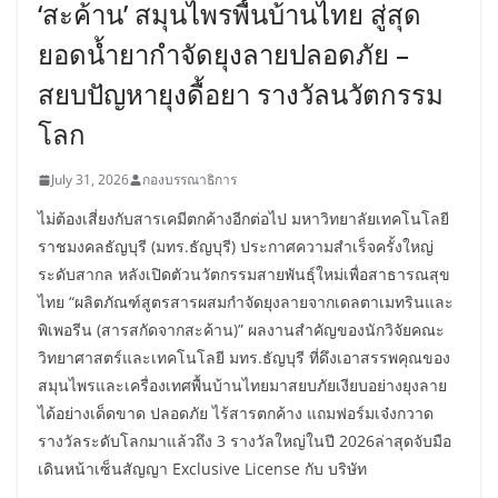
‘สะค้าน’ สมุนไพรพื้นบ้านไทย สู่สุด
ยอดน้ำยากำจัดยุงลายปลอดภัย –
สยบปัญหายุงดื้อยา รางวัลนวัตกรรม
โลก
July 31, 2026
กองบรรณาธิการ
ไม่ต้องเสี่ยงกับสารเคมีตกค้างอีกต่อไป มหาวิทยาลัยเทคโนโลยี
ราชมงคลธัญบุรี (มทร.ธัญบุรี) ประกาศความสำเร็จครั้งใหญ่
ระดับสากล หลังเปิดตัวนวัตกรรมสายพันธุ์ใหม่เพื่อสาธารณสุข
ไทย “ผลิตภัณฑ์สูตรสารผสมกำจัดยุงลายจากเดลตาเมทรินและ
พิเพอรีน (สารสกัดจากสะค้าน)” ผลงานสำคัญของนักวิจัยคณะ
วิทยาศาสตร์และเทคโนโลยี มทร.ธัญบุรี ที่ดึงเอาสรรพคุณของ
สมุนไพรและเครื่องเทศพื้นบ้านไทยมาสยบภัยเงียบอย่างยุงลาย
ได้อย่างเด็ดขาด ปลอดภัย ไร้สารตกค้าง แถมฟอร์มเจ๋งกวาด
รางวัลระดับโลกมาแล้วถึง 3 รางวัลใหญ่ในปี 2026ล่าสุดจับมือ
เดินหน้าเซ็นสัญญา Exclusive License กับ บริษัท