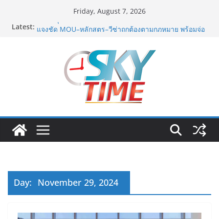
Skip
Friday, August 7, 2026
to
Latest:
มทร.กรุงเทพ โต้ข่าวเท็จยันดำเนินงานตามธรรมาภิบาล
content
แจงชัด MOU–หลักสูตร–วีซ่าถูกต้องตามกฎหมาย พร้อมจ่อ
ดำเนินคดีผู้บิดเบือนข้อมูล
ฟุตซอลไทย พ่าย รัสเซีย 1-7 ส่งท้ายรายการ คอนติเนนทัล
ฟุตซอล แชมเปี้ยนชิพ 2026
ททท. เดินหน้ารุกตลาด Corporate Travel ดึงเอเย่นต์กว่า
52 บริษัท ทดสอบเส้นทางท่องเที่ยว Corporate ยกระดับ
ภาคตะวันออกสู่จุดหมายปลายทางคุณภาพ
ททท. ต้อนรับเที่ยวบินปฐมฤกษ์สายการบิน TransNusa
Airlines เส้นทางจาการ์ตา-กรุงเทพฯ เสริม Air
Connectivity ดึงนักท่องเที่ยวคุณภาพจากอินโดนีเซีย เริ่ม
เที่ยวแรกบินแรก 6 สิงหาคมนี้
ม.วลัยลักษณ์ จับมือ รพ.กรุงเทพสิริโรจน์ ยกระดับ
สารสนเทศการแพทย์-เวชศาสตร์ป้องกัน สู่ศูนย์กลางภาค
ใต้ตอนบน
Day:
November 29, 2024