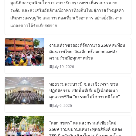
มูลนิธิกองทุนนิยมไทย เขตบางรัก กรุงเทพฯ เพื่อรวบรวม ยก
ระดับ และส่งเสริมอัตลักษณ์อาหารท้องถิ่นไทยสู่การสร้างมูลค่า
เพิ่มทางเศรษฐกิจ และการท่องเที่ยวเชิงอาหาร อย่างยั่งยืน งาน
แถลงข่าวได้รับเกียรติจาก
งานแห่ราชรถองค์จักกานาถ 2569 สะท้อน
มิตรภาพไทย–อินเดีย พร้อมยกย่องพลัง
ความร่วมมือทุกภาคส่วน
July 19, 2026
หอธรรมพระบารมี จ.ฉะเชิงเทรา ชวน
ปฏิบัติธรรม เปิดพื้นที่เรียนรู้เพื่อพัฒนา
คุณภาพชีวิต “ธรรมะไม่ใช่การหนีโลก”
July 6, 2026
“หยก กชพร” หนุนสงกรานต์เชียงใหม่
2569 ร่วมขบวนแห่พระพุทธสิหิงค์ ฉลอง
730 ปี ผลักดันเชียงใหม่สู่เมืองมรดกโลก