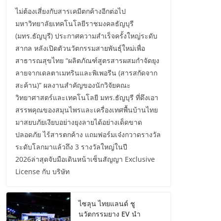
ไม่ต้องเสี่ยงกับสารเคมีตกค้างอีกต่อไป
มหาวิทยาลัยเทคโนโลยีราชมงคลธัญบุรี
(มทร.ธัญบุรี) ประกาศความสำเร็จครั้งใหญ่ระดับ
สากล หลังเปิดตัวนวัตกรรมสายพันธุ์ใหม่เพื่อ
สาธารณสุขไทย “ผลิตภัณฑ์สูตรสารผสมกำจัดยุง
ลายจากเดลตาเมทรินและพิเพอรีน (สารสกัดจาก
สะค้าน)” ผลงานสำคัญของนักวิจัยคณะ
วิทยาศาสตร์และเทคโนโลยี มทร.ธัญบุรี ที่ดึงเอา
สรรพคุณของสมุนไพรและเครื่องเทศพื้นบ้านไทย
มาสยบภัยเงียบอย่างยุงลายได้อย่างเด็ดขาด
ปลอดภัย ไร้สารตกค้าง แถมฟอร์มเจ๋งกวาดรางวัล
ระดับโลกมาแล้วถึง 3 รางวัลใหญ่ในปี
2026ล่าสุดจับมือเดินหน้าเซ็นสัญญา Exclusive
License กับ บริษัท
ไซลุน ไทยแลนด์ ชู
นวัตกรรมยาง EV นำ