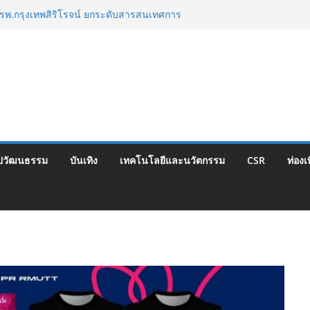
วบินปฐมฤกษ์สายการบิน TransNusa Airlines
งเทพฯ เสริม Air Connectivity ดึงนักท่องเที่ยว
ีย เริ่มเที่ยวแรกบินแรก 6 สิงหาคมนี้
อ รพ.กรุงเทพสิริโรจน์ ยกระดับสารสนเทศการ
องกัน สู่ศูนย์กลางภาคใต้ตอนบน
งความคิดเห็นประชาชน ครั้งที่ 2 โครงการ
้ม “วงเวียนใหญ่–มหาชัย” เดินหน้าพัฒนา
้อเท็จจริงและการมีส่วนร่วม
ญี่ปุ่น พร้อมสนับสนุนนักมวยชาวไทย “เสี่ย
็กซ์ เว็บรับรองสถิติมวย หลัง บล็อกเล็ก ผิด
าด Corporate Travel ดึงเอเย่นต์กว่า 52
ปวัฒนธรรม
บันเทิง
เทคโนโลยีและนวัตกรรม
CSR
ท่องเ
างท่องเที่ยว Corporate ยกระดับภาคตะวันออก
งคุณภาพ