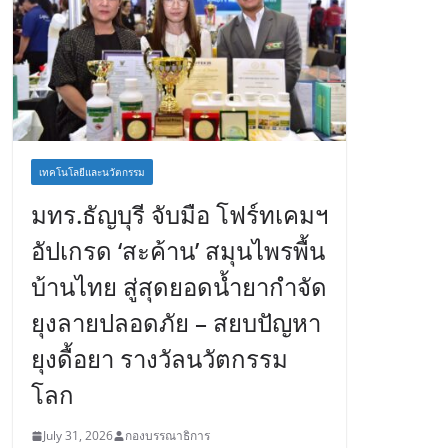
เทคโนโลยีและนวัตกรรม
มทร.ธัญบุรี จับมือ โฟร์ทเคมฯ
อัปเกรด ‘สะค้าน’ สมุนไพรพื้น
บ้านไทย สู่สุดยอดน้ำยากำจัด
ยุงลายปลอดภัย – สยบปัญหา
ยุงดื้อยา รางวัลนวัตกรรม
โลก
July 31, 2026
กองบรรณาธิการ