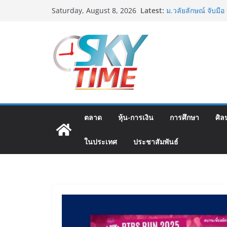
ททท. ต้อนรับเที่ย
Skip
Latest:
Saturday, August 8, 2026
เส้นทางจาการ์ตา-กรุ
to
คุณภาพจากอินโดนีเซ
ม.วลัยลักษณ์ จับมื
content
แพทย์-เวชศาสตร์ป้
รฟท. เปิดเวทีรับฟั
รถไฟฟ้าสายสีแดงเข
โครงการบนพื้นฐานข
เจบีซี มวยอาชีพแห่ง
นริส”แนะเพิ่มไฟท์แฟ
พลาด
ททท. เดินหน้ารุกตล
ตลาด
หุ้น-การเงิน
การศึกษา
ศิล
บริษัท ทดสอบเส้นท
สู่จุดหมายปลายทา
ในประเทศ
ประชาสัมพันธ์