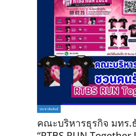
ประชาสัมพันธ์
คณะบริหารธุรกิจ มทร.ธั
“RTBS RUN Together 