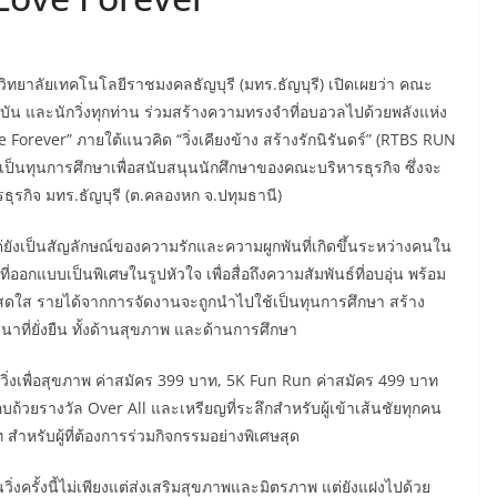
ทยาลัยเทคโนโลยีราชมงคลธัญบุรี (มทร.ธัญบุรี) เปิดเผยว่า คณะ
จจุบัน และนักวิ่งทุกท่าน ร่วมสร้างความทรงจำที่อบอวลไปด้วยพลังแห่ง
orever” ภายใต้แนวคิด “วิ่งเคียงข้าง สร้างรักนิรันดร์” (RTBS RUN
เป็นทุนการศึกษาเพื่อสนับสนุนนักศึกษาของคณะบริหารธุรกิจ ซึ่งจะ
รธุรกิจ มทร.ธัญบุรี (ต.คลองหก จ.ปทุมธานี)
แต่ยังเป็นสัญลักษณ์ของความรักและความผูกพันที่เกิดขึ้นระหว่างคนใน
ที่ออกแบบเป็นพิเศษในรูปหัวใจ เพื่อสื่อถึงความสัมพันธ์ที่อบอุ่น พร้อม
ที่สดใส รายได้จากการจัดงานจะถูกนำไปใช้เป็นทุนการศึกษา สร้าง
าที่ยั่งยืน ทั้งด้านสุขภาพ และด้านการศึกษา
วิ่งเพื่อสุขภาพ ค่าสมัคร 399 บาท, 5K Fun Run ค่าสมัคร 499 บาท
วยรางวัล Over All และเหรียญที่ระลึกสำหรับผู้เข้าเส้นชัยทุกคน
ำหรับผู้ที่ต้องการร่วมกิจกรรมอย่างพิเศษสุด
ิ่งครั้งนี้ไม่เพียงแต่ส่งเสริมสุขภาพและมิตรภาพ แต่ยังแฝงไปด้วย