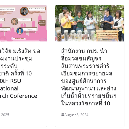
วิจัย ม.รังสิต ขอ
สำนักงาน​ กปร. นำ
่วมงานประชุม
สื่อมวลชนสัญจร
ารระดับ
สืบสานพระราชดำริ​
ติ ครั้งที่ 10
เยี่ยมชมการขยายผล
10th RSU
ของศูนย์ศึกษาการ
ational
พัฒนาภูพานฯ และอ่าง
rch Coference
เก็บน้ำห้วยทรายขมิ้นฯ​
ในหลวงรัชกาลที่ 10
, 2025
August 8, 2024