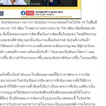
จังหวัดสงขลา กล่าวว่า ปัจจุบันการระบาดของโรคโควิด 19 ในพื้นที่
บาลขนาด 120 เตียง โรงพยาบาลสนามขนาด 700 เตียง เต็มทั้งหมด ยัง
่บ้าน ทั้งนี้ลักษณะของการติดเชื้อเป็นการติดเชื้อในชุมชน โดยมีกิจกรรม
ชุมชนที่สำคัญ นอกนั้นเป็นงานเลี้ยงสังสรรค์ วัยรุ่นตั้งวงกินน้ำ
ใต้ตอนล่างนั้นมีการระบาดตั้งแต่กลางเดือนกรกฎาคม มีผู้ป่วยวันละ
ว แต่พอมีการคลายล็อกเมื่อวันที่ 1 กันยายนเป็นต้นมาก็พบว่า ยอด
งมากขึ้น มีการทำกิจกรรมมากขึ้น พบปะสังสรรค์กันมากขึ้น ในขณะที่จัง
วยไต่ขึ้นเป็นลำดับและในเดือนตุลาคมนี้ถือว่าสาหัสมาก การเปิด
่าห่วงเท่าไหร่นักเนื่องจากมีมาตรการที่เข้มงวดมากทั้งให้มีการ
ล้วก็ให้มีการตรวจซ้ำอีกครั้งถือว่าเป็นมาตรการที่เข้ม แต่ที่น่าเป็น
ารอนุญาตให้เปิดสถานบันเทิงดื่มเครื่องดื่มแอลกอฮอล์ได้ในช่วง
ี่อื่นๆ นั้นมีลักษณะการจัดงานในรูปแบบใด แต่ขณะนี้ ในจังหวัด
นศพ การรับประทานอาหารภายในงานจะเป็นแบบบุฟเฟ่ต์ จานใครจาน