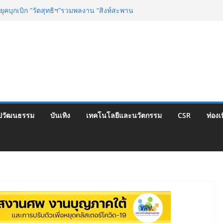
 ยุคบุกเบิก “วัดสุทธิฯ”รวมพลงาน “สิงห์สะพาน
ี้
ตสูชนะขาดนั่งบอร์ดการกีฬาเป็นสมัยที่สอง
hise Expo Thailand & TESE 2026 วันที่ 6-9
เมืองทองธานีพบทัพธุรกิจ&แฟรนไชส์ ซัพพลาย
ายได้ช่วยเศรษฐกิจไทย ลดใหญ่กว่า 250 บูธ คาด
ียดนาม 3-3 ลุ้นคว้าแชมป์คอนติเนนทัล 2026
ไทย จับมือ กระทรวงวัฒนธรรม แถลงเปิดตัว
ลักษณ์อาหารภูมิภาค “รสถิ่นไทย” เฟ้นหาเมนู
ปวัฒนธรรม
บันเทิง
เทคโนโลยีและนวัตกรรม
CSR
ท่องเ
 ดัน Soft Power สู่ระดับโลก