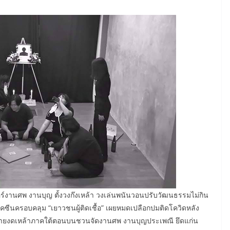
อร์งานศพ งานบุญ ตั้งวงก๊งเหล้า วงเล่นพนันวอนปรับวัฒนธรรมไม่กิน
วัคซีนครอบคลุม “เยาวชนผู้ติดเชื้อ” เผยหมดเปลือกปมติดโควิดหลัง
ือข่ายงดเหล้าภาคใต้ตอนบนชวนจัดงานศพ งานบุญประเพณี ยึดแก่น