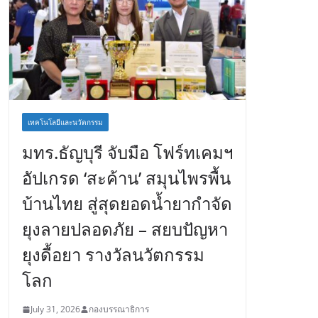
เทคโนโลยีและนวัตกรรม
มทร.ธัญบุรี จับมือ โฟร์ทเคมฯ
อัปเกรด ‘สะค้าน’ สมุนไพรพื้น
บ้านไทย สู่สุดยอดน้ำยากำจัด
ยุงลายปลอดภัย – สยบปัญหา
ยุงดื้อยา รางวัลนวัตกรรม
โลก
July 31, 2026
กองบรรณาธิการ