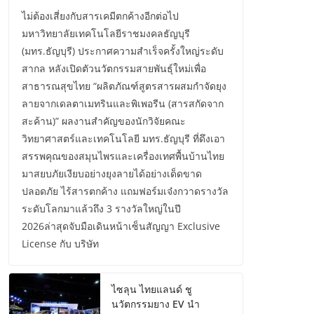
ไม่ต้องเสี่ยงกับสารเคมีตกค้างอีกต่อไป
มหาวิทยาลัยเทคโนโลยีราชมงคลธัญบุรี
(มทร.ธัญบุรี) ประกาศความสำเร็จครั้งใหญ่ระดับ
สากล หลังเปิดตัวนวัตกรรมสายพันธุ์ใหม่เพื่อ
สาธารณสุขไทย “ผลิตภัณฑ์สูตรสารผสมกำจัดยุง
ลายจากเดลตาเมทรินและพิเพอรีน (สารสกัดจาก
สะค้าน)” ผลงานสำคัญของนักวิจัยคณะ
วิทยาศาสตร์และเทคโนโลยี มทร.ธัญบุรี ที่ดึงเอา
สรรพคุณของสมุนไพรและเครื่องเทศพื้นบ้านไทย
มาสยบภัยเงียบอย่างยุงลายได้อย่างเด็ดขาด
ปลอดภัย ไร้สารตกค้าง แถมฟอร์มเจ๋งกวาดรางวัล
ระดับโลกมาแล้วถึง 3 รางวัลใหญ่ในปี
2026ล่าสุดจับมือเดินหน้าเซ็นสัญญา Exclusive
License กับ บริษัท
ไซลุน ไทยแลนด์ ชู
นวัตกรรมยาง EV นำ