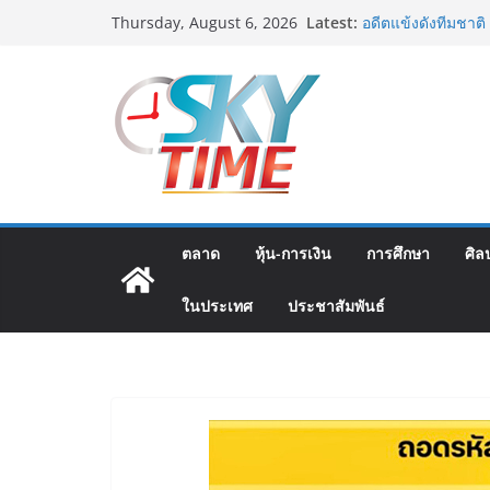
Skip
Latest:
อดีตแข้งดังทีมชาติ
Thursday, August 6, 2026
to
ปลา” คืนถิ่น 8 ส.ค.น
“นายกแก้ว”จากยูยิ
content
สตาร์ทวันนี้ Franc
ส.ค.69 ฮอลล์ 6-8 
เออร์สินค้า เติมร
เงินสะพัด 220 ลบ.
ฟุตซอลไทย เสมอ เว
นัดสุดท้าย
มูลนิธิกองทุนนิยม
โครงการ ประกวดอัต
ตลาด
หุ้น-การเงิน
การศึกษา
ศิล
ต้นตำรับ 4 ภูมิภาค
ในประเทศ
ประชาสัมพันธ์