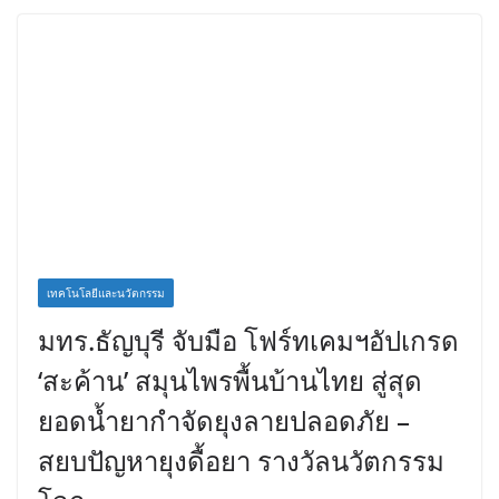
เทคโนโลยีและนวัตกรรม
เทคโนโลยีและนวัตกรรม
มทร.ธัญบุรี จับมือ โฟร์ทเคมฯอัปเกรด
‘สะค้าน’ สมุนไพรพื้นบ้านไทย สู่สุด
ยอดน้ำยากำจัดยุงลายปลอดภัย –