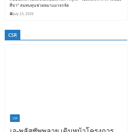
แฟลช เอ็กซ์เพรส เปิดตัว “Flash Care Plus”ยกระดับความอุ่นใจ
ในการจัดส่ง คุ้มครองสูงสุด 50,000 บาท ตอบโจทย์สินค้ามูลค่า
สูง
July 30, 2026
คนบันเทิงรวมพลังจัดคอนเสิร์ตการกุศล “ร้องเพลงจากใจ ให้น้อง
สี่ขา” สมทบทุนช่วยหมาแมวจรจัด
July 23, 2026
CSR