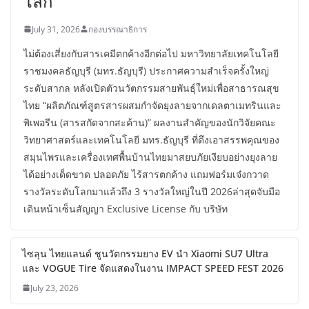
สยบปัญหายุงดื้อยา รางวัลนวัตกรรม
โลก
July 31, 2026
กองบรรณาธิการ
ไม่ต้องเสี่ยงกับสารเคมีตกค้างอีกต่อไป มหาวิทยาลัยเทคโนโลยี
ราชมงคลธัญบุรี (มทร.ธัญบุรี) ประกาศความสำเร็จครั้งใหญ่
ระดับสากล หลังเปิดตัวนวัตกรรมสายพันธุ์ใหม่เพื่อสาธารณสุข
ไทย “ผลิตภัณฑ์สูตรสารผสมกำจัดยุงลายจากเดลตาเมทรินและ
พิเพอรีน (สารสกัดจากสะค้าน)” ผลงานสำคัญของนักวิจัยคณะ
วิทยาศาสตร์และเทคโนโลยี มทร.ธัญบุรี ที่ดึงเอาสรรพคุณของ
สมุนไพรและเครื่องเทศพื้นบ้านไทยมาสยบภัยเงียบอย่างยุงลาย
ได้อย่างเด็ดขาด ปลอดภัย ไร้สารตกค้าง แถมฟอร์มเจ๋งกวาด
รางวัลระดับโลกมาแล้วถึง 3 รางวัลใหญ่ในปี 2026ล่าสุดจับมือ
เดินหน้าเซ็นสัญญา Exclusive License กับ บริษัท
ไซลุน ไทยแลนด์ ชูนวัตกรรมยาง EV นำ