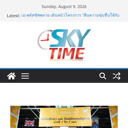
Skip
Sunday, August 9, 2026
to
Latest:
เอ-พลัสซัพพลาย เดินหน้าโครงการ “คืนความชุ่มชื้นให้กับ
content
ผิว” มอบเอบอนเน่ เดอร์มาโลชั่นยูเรียเข้มข้นแก่ กทม. ส่ง
ต่อพลังความห่วงใยสู่ผู้สูงอายุและกลุ่มเปราะบางที่ประสบ
ภัยทั่วทุกพื้นที่
รฟท. เปิดเวทีรับฟังความคิดเห็นประชาชน ครั้งที่ 2
โครงการรถไฟฟ้าสายสีแดงเข้ม “วงเวียนใหญ่–มหาชัย”
เดินหน้าพัฒนาโครงการบนพื้นฐานข้อเท็จจริงและการมี
ส่วนร่วม
เจบีซี มวยอาชีพแห่งญี่ปุ่น พร้อมสนับสนุนนักมวยชาวไทย
“เสี่ยนริส”แนะเพิ่มไฟท์แฟ็กซ์ เว็บรับรองสถิติมวย หลัง
บล็อกเล็ก ผิดพลาด
พิตบลู ศิษย์ทรายทอง กำปั้นดาวรุ่งวัย 15 ปีตัวแทน
จ.พะเยาควงกำปั้นชนะน็อค ณัฐพัฒน์ ทองไสล กำปั้นรุ่นพี่
วัย 19 ปีตัวแทน จ.สมุทรสาคร ผ่านเข้ารอบ 8 คนสุดท้าย
มวยรอบโกลบอลเฮ้าส์ สู่บัลลังก์โลก 108 ปอนด์ในศึก
มวยไทย SUPER CHAMP
ภารกิจตำรวจจราจรโครงการพระราชดำริ นำส่งอวัยวะ
หัวใจ ดวงที่ 184 สำเร็จลุล่วง ณ รพ.ศิริราช