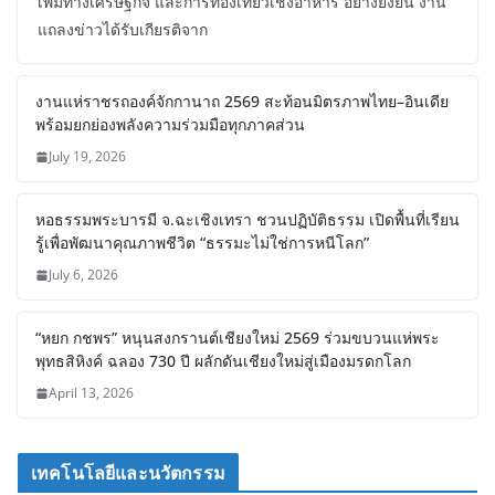
เพิ่มทางเศรษฐกิจ และการท่องเที่ยวเชิงอาหาร อย่างยั่งยืน งาน
แถลงข่าวได้รับเกียรติจาก
งานแห่ราชรถองค์จักกานาถ 2569 สะท้อน
มิตรภาพไทย–อินเดีย พร้อมยกย่องพลัง
ความร่วมมือทุกภาคส่วน
July 19, 2026
หอธรรมพระบารมี จ.ฉะเชิงเทรา ชวน
ปฏิบัติธรรม เปิดพื้นที่เรียนรู้เพื่อพัฒนา
คุณภาพชีวิต “ธรรมะไม่ใช่การหนีโลก”
July 6, 2026
“หยก กชพร” หนุนสงกรานต์เชียงใหม่
2569 ร่วมขบวนแห่พระพุทธสิหิงค์ ฉลอง
730 ปี ผลักดันเชียงใหม่สู่เมืองมรดกโลก
April 13, 2026