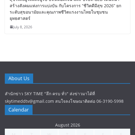
สร้างสังคมแห่งการแบ่งบัน​ กับโครงการ “ชีวิตดีมีสุข 2026” ยก
ระดับสุขอนามัยและคุณภาพชีวิตแรงงานไทยในชุมชน
ยุทธศาสตร์
July 8, 2026
About Us
สำนักข่าว SKY TIME "ลึก ครบ ทั่ว" ส่งข่าวมาได้ที่
skytimeddtv@gmail.com สนใจลงโฆษณาติดต่อ 06-3190-5998
Calendar
August 2026
M
T
W
T
F
S
S