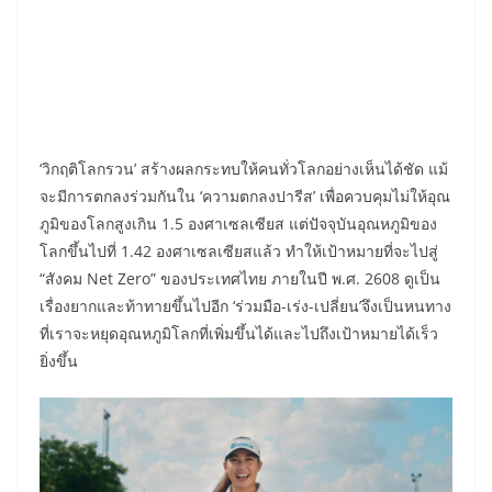
‘วิกฤติโลกรวน’ สร้างผลกระทบให้คนทั่วโลกอย่างเห็นได้ชัด แม้
จะมีการตกลงร่วมกันใน ‘ความตกลง​ปารีส’ เพื่อควบคุมไม่ให้อุณ
ภูมิของโลกสูงเกิน 1.5 องศาเซลเซียส แต่ปัจจุบันอุณหภูมิของ
โลกขึ้นไปที่ 1.42 องศาเซลเซียสแล้ว ทำให้เป้าหมายที่จะไปสู่
“สังคม Net Zero” ของประเทศไทย ภายในปี พ.ศ. 2608 ดูเป็น
เรื่องยากและท้าทายขึ้นไปอีก ‘ร่วมมือ-เร่ง-เปลี่ยน’จึงเป็นหนทาง
ที่เราจะหยุดอุณหภูมิโลกที่เพิ่มขึ้นได้และไปถึงเป้าหมายได้เร็ว
ยิ่งขึ้น