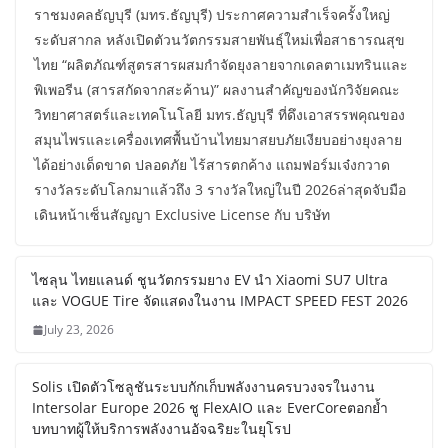
ราชมงคลธัญบุรี (มทร.ธัญบุรี) ประกาศความสำเร็จครั้งใหญ่
ระดับสากล หลังเปิดตัวนวัตกรรมสายพันธุ์ใหม่เพื่อสาธารณสุข
ไทย “ผลิตภัณฑ์สูตรสารผสมกำจัดยุงลายจากเดลตาเมทรินและ
พิเพอรีน (สารสกัดจากสะค้าน)” ผลงานสำคัญของนักวิจัยคณะ
วิทยาศาสตร์และเทคโนโลยี มทร.ธัญบุรี ที่ดึงเอาสรรพคุณของ
สมุนไพรและเครื่องเทศพื้นบ้านไทยมาสยบภัยเงียบอย่างยุงลาย
ได้อย่างเด็ดขาด ปลอดภัย ไร้สารตกค้าง แถมฟอร์มเจ๋งกวาด
รางวัลระดับโลกมาแล้วถึง 3 รางวัลใหญ่ในปี 2026ล่าสุดจับมือ
เดินหน้าเซ็นสัญญา Exclusive License กับ บริษัท
ไซลุน ไทยแลนด์ ชูนวัตกรรมยาง EV นำ Xiaomi SU7 Ultra
และ VOGUE Tire จัดแสดงในงาน IMPACT SPEED FEST 2026
July 23, 2026
Solis เปิดตัวโซลูชันระบบกักเก็บพลังงานครบวงจรในงาน
Intersolar Europe 2026 ชู FlexAIO และ EverCoreตอกย้ำ
บทบาทผู้ให้บริการพลังงานอัจฉริยะในยุโรป