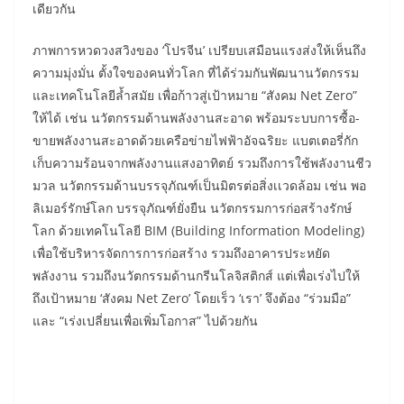
เดียวกัน
ภาพการหวดวงสวิงของ ‘โปรจีน’ เปรียบเสมือนแรงส่งให้เห็นถึง
ความมุ่งมั่น ตั้งใจของคนทั่วโลก ที่ได้ร่วมกันพัฒนานวัตกรรม
และเทคโนโลยีล้ำสมัย เพื่อก้าวสู่เป้าหมาย “สังคม Net Zero”
ให้ได้ เช่น นวัตกรรมด้านพลังงานสะอาด พร้อมระบบการซื้อ-
ขายพลังงานสะอาดด้วยเครือข่ายไฟฟ้าอัจฉริยะ แบตเตอรี่กัก
เก็บความร้อนจากพลังงานแสงอาทิตย์ รวมถึงการใช้พลังงานชีว
มวล นวัตกรรมด้านบรรจุภัณฑ์เป็นมิตรต่อสิ่งเเวดล้อม เช่น พอ
ลิเมอร์รักษ์โลก บรรจุภัณฑ์ยั่งยืน นวัตกรรมการก่อสร้างรักษ์
โลก ด้วยเทคโนโลยี BIM (Building Information Modeling)
เพื่อใช้บริหารจัดการการก่อสร้าง รวมถึงอาคารประหยัด
พลังงาน รวมถึงนวัตกรรมด้านกรีนโลจิสติกส์ แต่เพื่อเร่งไปให้
ถึงเป้าหมาย ‘สังคม Net Zero’ โดยเร็ว ‘เรา’ จึงต้อง “ร่วมมือ”
และ “เร่งเปลี่ยนเพื่อเพิ่มโอกาส” ไปด้วยกัน