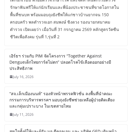
รักษาฟันฟรีให้แก่นักเรียนและพี่น้องประชาชนที่ขาดโอกาสใน
พื้นที่ชนบท พร้อมมอบถุงยังชีพให้แก่ชาวบ้านยากจน 150
ครอบครัว พลตำรวจเอก สมพงษ์ ชิงดวง รองนายกสมาคม
ตำรวจ เปิดเผยว่า เมื่อวันที่ 31 กรกฎาคม 2569 หลักสูตรวัคซีน
ชีวิตเพื่อสังคม รุ่นที่ 1,รุ่นที่ 2
เอิร์ธฯ ร่วมกับ PIM จัดโครงการ “Together Against
Dengueเด็กไทยการ์ดไม่ตก” ปลอดโรคไข้เลือดออกอย่างมี
ประสิทธิภาพ
July 16, 2026
“สจ.เล็กเมืองนนท์” รองหัวหน้าพรรคฟิวชั่น ลงพื้นที่นำคณะ
กรรมการบริหารพรรคฯ มอบถุงยังชีพช่วยเหลือผู้ป่วยติดเตียง
และกลุ่มเปราะบาง ในเขตสายไหม
July 11, 2026
สุขใจทั้งผู้ให้และผู้รับ บจ.ดีคอลเจน และ บริษัท GED เดินหน้า