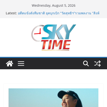
Skip
Wednesday, August 5, 2026
to
Latest:
อดีตแข้งดังทีมชาติ ยุคบุกเบิก “วัดสุทธิฯ”รวมพลงาน “สิงห์
content
สะพานปลา” คืนถิ่น 8 ส.ค.นี้
“นายกแก้ว”จากยูยิตสูชนะขาดนั่งบอร์ดการกีฬาเป็นสมัยที่
สอง
เครือข่ายลดบริโภคเค็ม ผลิตกิจกรรมสื่อสร้างสรรค์
บทเพลงรณรงค์เครือข่ายลดเค็ม ชื่อเพลง “ด้วยความห่วง
ไต”
สมาคมตำรวจ จัดกิจกรรม CSR เพื่อสาธารณะประโยชน์
ในพื้นที่ป่าละอู โรงเรียนตำรวจตระเวนชายแดนนเรศวร
ป่าละอู
“ขจรศักดิ์” ที่ปรึกษา สนท. – ผู้บริหาร บจก.ฐาปนินทร์ ผู้
สร้างป้ายสมาคมยุคเริ่มแรก จัดบวงสรวงใหญ่พระสยามเท
วาธิราช ย้ำความผูกพันยาวนานกว่า 30 ปี