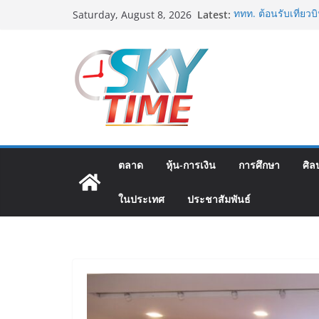
Skip
Latest:
ททท. ต้อนรับเที่ย
Saturday, August 8, 2026
to
เส้นทางจาการ์ตา-กรุ
คุณภาพจากอินโดนีเซ
content
ม.วลัยลักษณ์ จับมื
แพทย์-เวชศาสตร์ป้
รฟท. เปิดเวทีรับฟั
รถไฟฟ้าสายสีแดงเข
โครงการบนพื้นฐานข
เจบีซี มวยอาชีพแห่ง
นริส”แนะเพิ่มไฟท์แฟ
พลาด
ตลาด
หุ้น-การเงิน
การศึกษา
ศิล
ททท. เดินหน้ารุกตล
บริษัท ทดสอบเส้นท
ในประเทศ
ประชาสัมพันธ์
สู่จุดหมายปลายทา