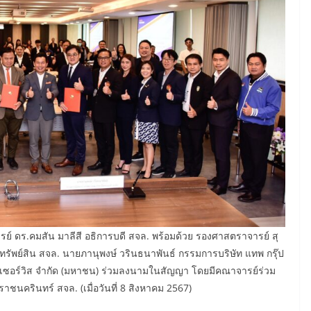
์ ดร.คมสัน มาลีสี อธิการบดี สจล. พร้อมด้วย รองศาสตราจารย์ สุ
ทรัพย์สิน สจล. นายภานุพงษ์ วรินธนาพันธ์ กรรมการบริษัท แทพ กรุ๊ป
์ เซอร์วิส จำกัด (มหาชน) ร่วมลงนามในสัญญา โดยมีคณาจารย์ร่วม
ชนครินทร์ สจล. (เมื่อวันที่ 8 สิงหาคม 2567)