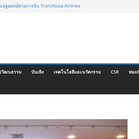
วบินปฐมฤกษ์สายการบิน TransNusa Airlines
งเทพฯ เสริม Air Connectivity ดึงนักท่องเที่ยว
ีย เริ่มเที่ยวแรกบินแรก 6 สิงหาคมนี้
อ รพ.กรุงเทพสิริโรจน์ ยกระดับสารสนเทศการ
องกัน สู่ศูนย์กลางภาคใต้ตอนบน
งความคิดเห็นประชาชน ครั้งที่ 2 โครงการ
้ม “วงเวียนใหญ่–มหาชัย” เดินหน้าพัฒนา
้อเท็จจริงและการมีส่วนร่วม
ญี่ปุ่น พร้อมสนับสนุนนักมวยชาวไทย “เสี่ย
็กซ์ เว็บรับรองสถิติมวย หลัง บล็อกเล็ก ผิด
ปวัฒนธรรม
บันเทิง
เทคโนโลยีและนวัตกรรม
CSR
ท่องเ
าด Corporate Travel ดึงเอเย่นต์กว่า 52
างท่องเที่ยว Corporate ยกระดับภาคตะวันออก
งคุณภาพ