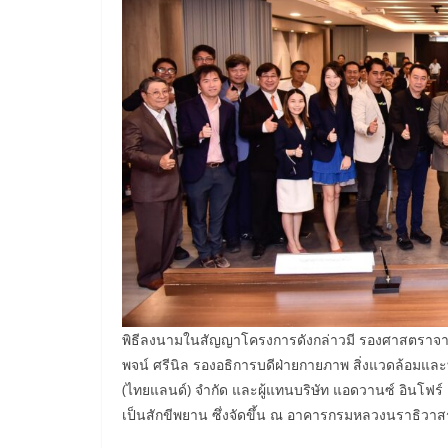
พิธีลงนามในสัญญาโครงการดังกล่าวมี รองศาสตราจารย
พจน์ ศรีนิล รองอธิการบดีฝ่ายกายภาพ สิ่งแวดล้อมและ
(ไทยแลนด์) จำกัด และผู้แทนบริษัท แอดวานซ์ อินโฟร
เป็นสักขีพยาน ซึ่งจัดขึ้น ณ อาคารกรมหลวงนราธิวาสรา