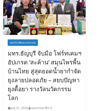
เทคโนโลยีและนวัตกรรม
มทร.ธัญบุรี จับมือ โฟร์ทเคมฯ
อัปเกรด ‘สะค้าน’ สมุนไพรพื้น
บ้านไทย สู่สุดยอดน้ำยากำจัด
ยุงลายปลอดภัย – สยบปัญหา
ยุงดื้อยา รางวัลนวัตกรรม
โลก
July 31, 2026
กองบรรณาธิการ