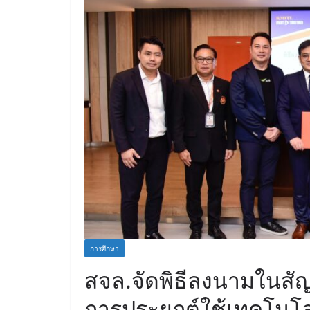
การศึกษา
สจล.จัดพิธีลงนามในส
การประยุกต์ใช้เทคโนโล