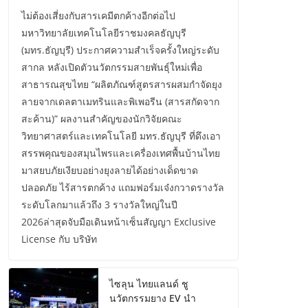
ไม่ต้องเสี่ยงกับสารเคมีตกค้างอีกต่อไป
มหาวิทยาลัยเทคโนโลยีราชมงคลธัญบุรี
(มทร.ธัญบุรี) ประกาศความสำเร็จครั้งใหญ่ระดับ
สากล หลังเปิดตัวนวัตกรรมสายพันธุ์ใหม่เพื่อ
สาธารณสุขไทย “ผลิตภัณฑ์สูตรสารผสมกำจัดยุง
ลายจากเดลตาเมทรินและพิเพอรีน (สารสกัดจาก
สะค้าน)” ผลงานสำคัญของนักวิจัยคณะ
วิทยาศาสตร์และเทคโนโลยี มทร.ธัญบุรี ที่ดึงเอา
สรรพคุณของสมุนไพรและเครื่องเทศพื้นบ้านไทย
มาสยบภัยเงียบอย่างยุงลายได้อย่างเด็ดขาด
ปลอดภัย ไร้สารตกค้าง แถมฟอร์มเจ๋งกวาดรางวัล
ระดับโลกมาแล้วถึง 3 รางวัลใหญ่ในปี
2026ล่าสุดจับมือเดินหน้าเซ็นสัญญา Exclusive
License กับ บริษัท
ไซลุน ไทยแลนด์ ชู
นวัตกรรมยาง EV นำ