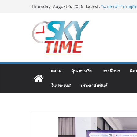
Skip
Latest:
อดีตแข้งดังทีมชาติ
Thursday, August 6, 2026
to
ปลา” คืนถิ่น 8 ส.ค.น
“นายกแก้ว”จากยูยิ
content
สตาร์ทวันนี้ Franc
ส.ค.69 ฮอลล์ 6-8 
เออร์สินค้า เติมร
เงินสะพัด 220 ลบ.
ฟุตซอลไทย เสมอ เว
นัดสุดท้าย
มูลนิธิกองทุนนิยม
โครงการ ประกวดอัต
ตลาด
หุ้น-การเงิน
การศึกษา
ศิล
ต้นตำรับ 4 ภูมิภาค
ในประเทศ
ประชาสัมพันธ์