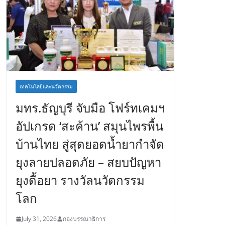
เทคโนโลยีและนวัตกรรม
มทร.ธัญบุรี จับมือ โฟร์ทเคมฯ
อัปเกรด ‘สะค้าน’ สมุนไพรพื้น
บ้านไทย สู่สุดยอดน้ำยากำจัด
ยุงลายปลอดภัย – สยบปัญหา
ยุงดื้อยา รางวัลนวัตกรรม
โลก
July 31, 2026
กองบรรณาธิการ