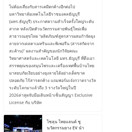
ไม่ต้องเสี่ยงกับสารเคมีตกค้างอีกต่อไป
มหาวิทยาลัยเทคโนโลยีราชมงคลธัญบุรี
(มทร.ธัญบุรี) ประกาศความสำเร็จครั้งใหญ่ระดับ
สากล หลังเปิดตัวนวัตกรรมสายพันธุ์ใหม่เพื่อ
สาธารณสุขไทย “ผลิตภัณฑ์สูตรสารผสมกำจัดยุง
ลายจากเดลตาเมทรินและพิเพอรีน (สารสกัดจาก
สะค้าน)” ผลงานสำคัญของนักวิจัยคณะ
วิทยาศาสตร์และเทคโนโลยี มทร.ธัญบุรี ที่ดึงเอา
สรรพคุณของสมุนไพรและเครื่องเทศพื้นบ้านไทย
มาสยบภัยเงียบอย่างยุงลายได้อย่างเด็ดขาด
ปลอดภัย ไร้สารตกค้าง แถมฟอร์มเจ๋งกวาดรางวัล
ระดับโลกมาแล้วถึง 3 รางวัลใหญ่ในปี
2026ล่าสุดจับมือเดินหน้าเซ็นสัญญา Exclusive
License กับ บริษัท
ไซลุน ไทยแลนด์ ชู
นวัตกรรมยาง EV นำ