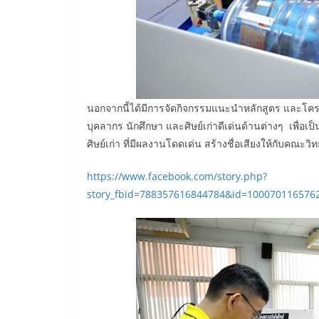
นอกจากนี้ได้มีการจัดกิจกรรมแนะนำหลักสูตร และโ
บุคลากร นักศึกษา และศิษย์เก่าดีเด่นด้านต่างๆ เพื่อเ
ศิษย์เก่า ที่มีผลงานโดดเด่น สร้างชื่อเสียงให้กับคณะวิ
https://www.facebook.com/story.php?
story_fbid=788357616844784&id=10007011657