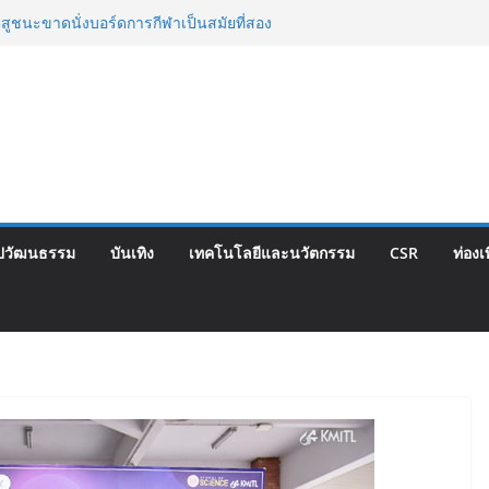
 ยุคบุกเบิก “วัดสุทธิฯ”รวมพลงาน “สิงห์สะพาน
ี้
ตสูชนะขาดนั่งบอร์ดการกีฬาเป็นสมัยที่สอง
hise Expo Thailand & TESE 2026 วันที่ 6-9
เมืองทองธานีพบทัพธุรกิจ&แฟรนไชส์ ซัพพลาย
ายได้ช่วยเศรษฐกิจไทย ลดใหญ่กว่า 250 บูธ คาด
ียดนาม 3-3 ลุ้นคว้าแชมป์คอนติเนนทัล 2026
ไทย จับมือ กระทรวงวัฒนธรรม แถลงเปิดตัว
ลักษณ์อาหารภูมิภาค “รสถิ่นไทย” เฟ้นหาเมนู
ปวัฒนธรรม
บันเทิง
เทคโนโลยีและนวัตกรรม
CSR
ท่องเ
 ดัน Soft Power สู่ระดับโลก