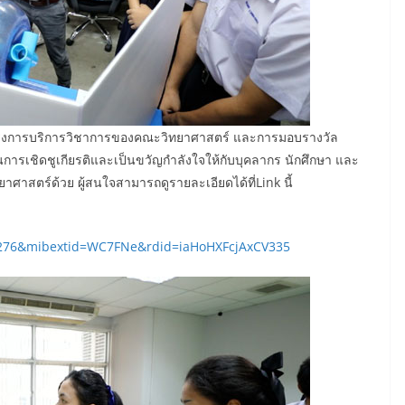
ครงการบริการวิชาการของคณะวิทยาศาสตร์ และการมอบรางวัล
ป็นการเชิดชูเกียรติและเป็นขวัญกำลังใจให้กับบุคลากร นักศึกษา และ
ทยาศาสตร์ด้วย ผู้สนใจสามารถดูรายละเอียดได้ที่Link นี้
6276&mibextid=WC7FNe&rdid=iaHoHXFcjAxCV335