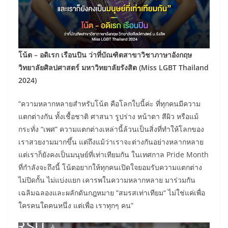
โน้ต – อดิเรก เรือนปิน ว่าที่บัณฑิตสาขาวิชาภาษาอังกฤษ
วิทยาลัยศิลปศาสตร์ มหาวิทยาลัยรังสิต
(Miss LGBT Thailand
2024)
“ความหลากหลายสำหรับโน้ต คือโลกใบนี้ค่ะ ที่ทุกคนมีความ
แตกต่างกัน ทั้งเชื้อชาติ ศาสนา รูปร่าง หน้าตา สีผิว หรือแม้
กระทั่ง “เพศ” ความแตกต่างเหล่านี้ล้วนเป็นสิ่งที่ทำให้โลกของ
เราสวยงามมากขึ้น แต่ถึงแม้ว่าเราจะต่างกันอย่างหลากหลาย
แต่เราก็ยังคงเป็นมนุษย์ที่เท่าเทียมกัน ในเทศกาล Pride Month
ที่กำลังจะถึงนี้ โน้ตอยากให้ทุกคนเปิดใจยอมรับความแตกต่าง
ไม่ปิดกั้น ไม่แบ่งแยก เคารพในความหลากหลาย มาร่วมกัน
เฉลิมฉลองและผลักดันกฎหมาย “สมรสเท่าเทียม“ ไม่ใช่แค่เพื่อ
ใครคนใดคนหนึ่ง แต่เพื่อ เราทุกๆ คน”