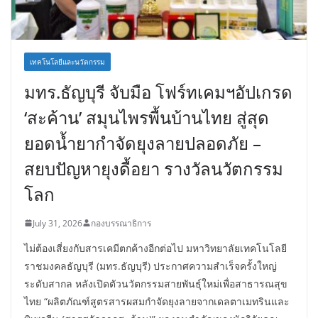
เทคโนโลยีและนวัตกรรม
มทร.ธัญบุรี จับมือ โฟร์ทเคมฯอัปเกรด
‘สะค้าน’ สมุนไพรพื้นบ้านไทย สู่สุด
ยอดน้ำยากำจัดยุงลายปลอดภัย –
สยบปัญหายุงดื้อยา รางวัลนวัตกรรม
โลก
July 31, 2026
กองบรรณาธิการ
ไม่ต้องเสี่ยงกับสารเคมีตกค้างอีกต่อไป มหาวิทยาลัยเทคโนโลยี
ราชมงคลธัญบุรี (มทร.ธัญบุรี) ประกาศความสำเร็จครั้งใหญ่
ระดับสากล หลังเปิดตัวนวัตกรรมสายพันธุ์ใหม่เพื่อสาธารณสุข
ไทย “ผลิตภัณฑ์สูตรสารผสมกำจัดยุงลายจากเดลตาเมทรินและ