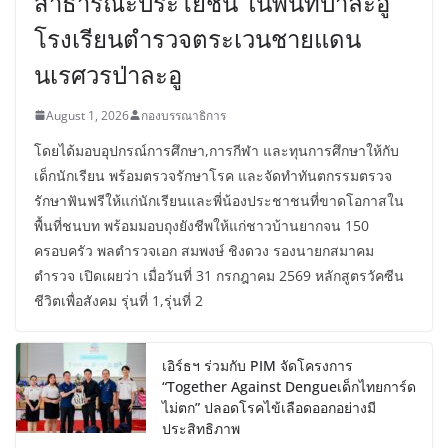
สาธารณะประโยชน์ ในพื้นที่ป่าละอู
โรงเรียนตำรวจตระเวนชายแดน
นเรศวรป่าละอู
August 1, 2026
กองบรรณาธิการ
โดยได้มอบอุปกรณ์การศึกษา,การกีฬา และทุนการศึกษาให้กับ
เด็กนักเรียน พร้อมตรวจรักษาโรค และจัดทำทันตกรรมตรวจ
รักษาฟันฟรีให้แก่นักเรียนและพี่น้องประชาชนที่ขาดโอกาสใน
พื้นที่ชนบท พร้อมมอบถุงยังชีพให้แก่ชาวบ้านยากจน 150
ครอบครัว พลตำรวจเอก สมพงษ์ ชิงดวง รองนายกสมาคม
ตำรวจ เปิดเผยว่า เมื่อวันที่ 31 กรกฎาคม 2569 หลักสูตรวัคซีน
ชีวิตเพื่อสังคม รุ่นที่ 1,รุ่นที่ 2
เอิร์ธฯ ร่วมกับ PIM จัดโครงการ
“Together Against Dengueเด็กไทยการ์ด
ไม่ตก” ปลอดโรคไข้เลือดออกอย่างมี
ประสิทธิภาพ