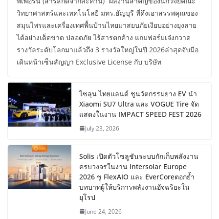
พิเพอรีน (สารสกัดจากสะค้าน)” ผลงานสำคัญของนักวิจัยคณะ
วิทยาศาสตร์และเทคโนโลยี มทร.ธัญบุรี ที่ดึงเอาสรรพคุณของ
สมุนไพรและเครื่องเทศพื้นบ้านไทยมาสยบภัยเงียบอย่างยุงลาย
ได้อย่างเด็ดขาด ปลอดภัย ไร้สารตกค้าง แถมฟอร์มเจ๋งกวาด
รางวัลระดับโลกมาแล้วถึง 3 รางวัลใหญ่ในปี 2026ล่าสุดจับมือ
เดินหน้าเซ็นสัญญา Exclusive License กับ บริษัท
ไซลุน ไทยแลนด์ ชูนวัตกรรมยาง EV นำ
Xiaomi SU7 Ultra และ VOGUE Tire จัด
แสดงในงาน IMPACT SPEED FEST 2026
July 23, 2026
Solis เปิดตัวโซลูชันระบบกักเก็บพลังงาน
ครบวงจรในงาน Intersolar Europe
2026 ชู FlexAIO และ EverCoreตอกย้ำ
บทบาทผู้ให้บริการพลังงานอัจฉริยะใน
ยุโรป
June 24, 2026