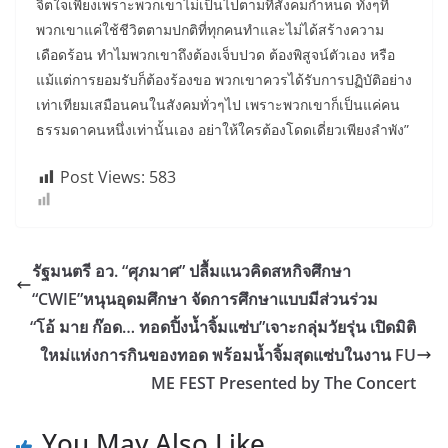
จิตใจเพียงเพราะพวกเขาไม่เป็นไปตามที่สังคมกำหนด ทั้งๆที่
พวกเขาแค่ใช้ชีวิตตามปกติที่ทุกคนทำและไม่ได้สร้างความ
เดือดร้อน ทำไมพวกเขาถึงต้องเจ็บปวด ต้องพิสูจน์ตัวเอง หรือ
แม้แต่การยอมรับก็ต้องร้องขอ พวกเขาควรได้รับการปฏิบัติอย่าง
เท่าเทียมเสมือนคนในสังคมทั่วๆไป เพราะพวกเขาก็เป็นแค่คน
ธรรมดาคนหนึ่งเท่านั้นเอง อย่าให้ใครต้องโดดเดี่ยวเพียงลำพัง”
Post Views:
583
รัฐมนตรี อว. “ศุภมาศ” ปลื้มแนวคิดสหกิจศึกษา
“CWIE”หนุนอุดมศึกษา จัดการศึกษาแบบมีส่วนร่วม
“โอ้ มาย ก๊อด… ทอดปิ้งน้ำจิ้มแซ่บ”เจาะกลุ่มวัยรุ่น เปิดมิติ
ใหม่แห่งการกินของทอด พร้อมน้ำจิ้มสุดแซ่บในงาน FU
ME FEST Presented by The Concert
You May Also Like