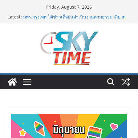
Skip
Friday, August 7, 2026
to
Latest:
มทร.กรุงเทพ โต้ข่าวเท็จยันดำเนินงานตามธรรมาภิบาล
content
แจงชัด MOU–หลักสูตร–วีซ่าถูกต้องตามกฎหมาย พร้อมจ่อ
ดำเนินคดีผู้บิดเบือนข้อมูล
ฟุตซอลไทย พ่าย รัสเซีย 1-7 ส่งท้ายรายการ คอนติเนนทัล
ฟุตซอล แชมเปี้ยนชิพ 2026
ททท. เดินหน้ารุกตลาด Corporate Travel ดึงเอเย่นต์กว่า
52 บริษัท ทดสอบเส้นทางท่องเที่ยว Corporate ยกระดับ
ภาคตะวันออกสู่จุดหมายปลายทางคุณภาพ
ททท. ต้อนรับเที่ยวบินปฐมฤกษ์สายการบิน TransNusa
Airlines เส้นทางจาการ์ตา-กรุงเทพฯ เสริม Air
Connectivity ดึงนักท่องเที่ยวคุณภาพจากอินโดนีเซีย เริ่ม
เที่ยวแรกบินแรก 6 สิงหาคมนี้
ม.วลัยลักษณ์ จับมือ รพ.กรุงเทพสิริโรจน์ ยกระดับ
สารสนเทศการแพทย์-เวชศาสตร์ป้องกัน สู่ศูนย์กลางภาค
ใต้ตอนบน