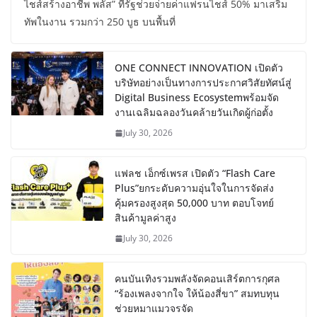
ไชส์สร้างอาชีพ พลัส” ที่รัฐช่วยจ่ายค่าแฟรนไชส์ 50% มาเสริม
ทัพในงาน รวมกว่า 250 บูธ บนพื้นที่
ONE CONNECT INNOVATION เปิดตัว
บริษัทอย่างเป็นทางการประกาศวิสัยทัศน์สู่
Digital Business Ecosystemพร้อมจัด
งานเฉลิมฉลองวันคล้ายวันเกิดผู้ก่อตั้ง
July 30, 2026
แฟลช เอ็กซ์เพรส เปิดตัว “Flash Care
Plus”ยกระดับความอุ่นใจในการจัดส่ง
คุ้มครองสูงสุด 50,000 บาท ตอบโจทย์
สินค้ามูลค่าสูง
July 30, 2026
คนบันเทิงรวมพลังจัดคอนเสิร์ตการกุศล
“ร้องเพลงจากใจ ให้น้องสี่ขา” สมทบทุน
ช่วยหมาแมวจรจัด