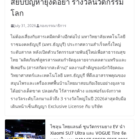
สยบปัญหายุงดื้อยา รางวัลนวัตกรรม
โลก
July 31, 2026
กองบรรณาธิการ
ไม่ต้องเสี่ยงกับสารเคมีตกค้างอีกต่อไป มหาวิทยาลัยเทคโนโลยี
ราชมงคลธัญบุรี (มทร.ธัญบุรี) ประกาศความสำเร็จครั้งใหญ่
ระดับสากล หลังเปิดตัวนวัตกรรมสายพันธุ์ใหม่เพื่อสาธารณสุข
ไทย “ผลิตภัณฑ์สูตรสารผสมกำจัดยุงลายจากเดลตาเมทรินและ
พิเพอรีน (สารสกัดจากสะค้าน)” ผลงานสำคัญของนักวิจัยคณะ
วิทยาศาสตร์และเทคโนโลยี มทร.ธัญบุรี ที่ดึงเอาสรรพคุณของ
สมุนไพรและเครื่องเทศพื้นบ้านไทยมาสยบภัยเงียบอย่างยุงลาย
ได้อย่างเด็ดขาด ปลอดภัย ไร้สารตกค้าง แถมฟอร์มเจ๋งกวาด
รางวัลระดับโลกมาแล้วถึง 3 รางวัลใหญ่ในปี 2026ล่าสุดจับมือ
เดินหน้าเซ็นสัญญา Exclusive License กับ บริษัท
ไซลุน ไทยแลนด์ ชูนวัตกรรมยาง EV นำ
Xiaomi SU7 Ultra และ VOGUE Tire จัด