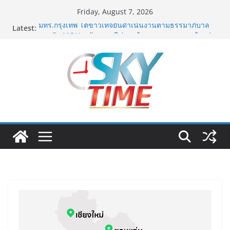
Skip
Friday, August 7, 2026
to
Latest:
มทร.กรุงเทพ โต้ข่าวเท็จยันดำเนินงานตามธรรมาภิบาล
content
แจงชัด MOU–หลักสูตร–วีซ่าถูกต้องตามกฎหมาย พร้อมจ่อ
ดำเนินคดีผู้บิดเบือนข้อมูล
ฟุตซอลไทย พ่าย รัสเซีย 1-7 ส่งท้ายรายการ คอนติเนนทัล
ฟุตซอล แชมเปี้ยนชิพ 2026
ททท. เดินหน้ารุกตลาด Corporate Travel ดึงเอเย่นต์กว่า
52 บริษัท ทดสอบเส้นทางท่องเที่ยว Corporate ยกระดับ
ภาคตะวันออกสู่จุดหมายปลายทางคุณภาพ
ททท. ต้อนรับเที่ยวบินปฐมฤกษ์สายการบิน TransNusa
Airlines เส้นทางจาการ์ตา-กรุงเทพฯ เสริม Air
Connectivity ดึงนักท่องเที่ยวคุณภาพจากอินโดนีเซีย เริ่ม
เที่ยวแรกบินแรก 6 สิงหาคมนี้
ม.วลัยลักษณ์ จับมือ รพ.กรุงเทพสิริโรจน์ ยกระดับ
สารสนเทศการแพทย์-เวชศาสตร์ป้องกัน สู่ศูนย์กลางภาค
ใต้ตอนบน