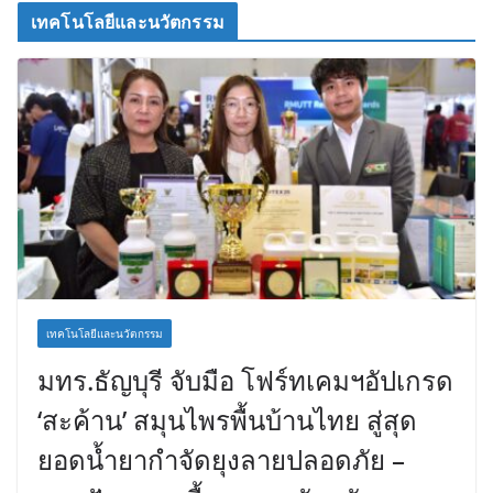
เทคโนโลยีและนวัตกรรม
เทคโนโลยีและนวัตกรรม
มทร.ธัญบุรี จับมือ โฟร์ทเคมฯอัปเกรด
‘สะค้าน’ สมุนไพรพื้นบ้านไทย สู่สุด
ยอดน้ำยากำจัดยุงลายปลอดภัย –