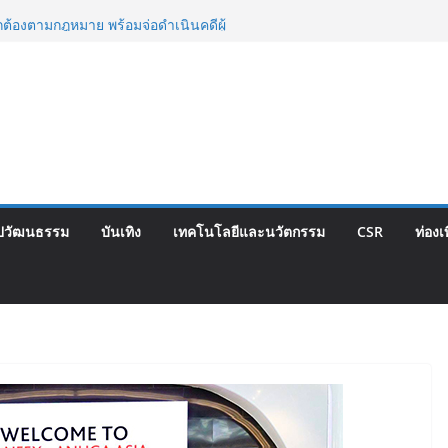
ท็จยันดำเนินงานตามธรรมาภิบาล แจงชัด
กต้องตามกฎหมาย พร้อมจ่อดำเนินคดีผู้
ีย 1-7 ส่งท้ายรายการ คอนติเนนทัล ฟุตซอล
Corporate Travel ดึงเอเย่นต์กว่า 52
่องเที่ยว Corporate ยกระดับภาคตะวันออก
ณภาพ
นปฐมฤกษ์สายการบิน TransNusa Airlines
พฯ เสริม Air Connectivity ดึงนักท่องเที่ยว
เริ่มเที่ยวแรกบินแรก 6 สิงหาคมนี้
ปวัฒนธรรม
บันเทิง
เทคโนโลยีและนวัตกรรม
CSR
ท่องเ
พ.กรุงเทพสิริโรจน์ ยกระดับสารสนเทศการ
ัน สู่ศูนย์กลางภาคใต้ตอนบน