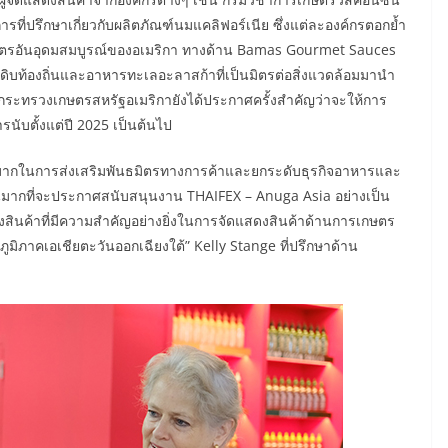
ี่ปรึกษาเกี่ยวกับผลิตภัณฑ์นมแคลิฟอร์เนีย ซึ่งแต่ละองค์กรตอกย้ำ
ารเกษตรอันอุดมสมบูรณ์ของอเมริกา ทางด้าน Bamas Gourmet Sauces
ุดิบท้องถิ่นและอาหารทะเลอะลาสก้าที่เป็นมิตรต่อสิ่งแวดล้อมมานำ
 กระทรวงเกษตรสหรัฐอเมริกายังได้ประกาศครั้งสำคัญว่าจะให้การ
ับตั้งแต่ปี 2025 เป็นต้นไป
งมากในการส่งเสริมพันธมิตรทางการค้าและยกระดับธุรกิจอาหารและ
ื่นเต้นมากที่จะประกาศสนับสนุนงาน THAIFEX – Anuga Asia อย่างเป็น
ดงสินค้าที่มีความสำคัญอย่างยิ่งในการจัดแสดงสินค้าด้านการเกษตร
นภูมิภาคเอเชียตะวันออกเฉียงใต้” Kelly Stange ที่ปรึกษาด้าน