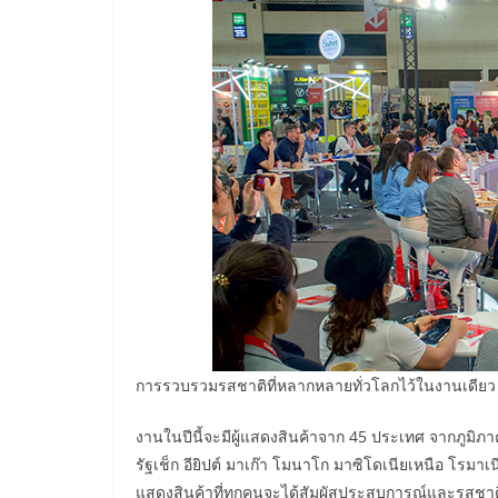
การรวบรวมรสชาติที่หลากหลายทั่วโลกไว้ในงานเดียว
งานในปีนี้จะมีผู้แสดงสินค้าจาก 45 ประเทศ จากภูมิ
รัฐเช็ก อียิปต์ มาเก๊า โมนาโก มาซิโดเนียเหนือ โรมาเน
แสดงสินค้าที่ทุกคนจะได้สัมผัสประสบการณ์และรสชาต