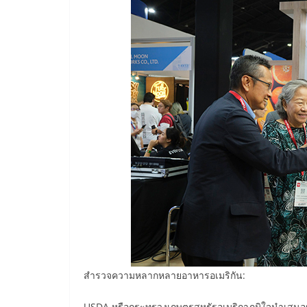
สำรวจความหลากหลายอาหารอเมริกัน:
USDA หรือกระทรวงเกษตรสหรัฐอเมริกาภูมิใจนำเสนอผู