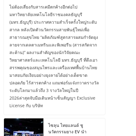
ไม่ต้องเสี่ยงกับสารเคมีตกค้างอีกต่อไป
มหาวิทยาลัยเทคโนโลยีราชมงคลธัญบุรี
(มทร.ธัญบุรี) ประกาศความสำเร็จครั้งใหญ่ระดับ
สากล หลังเปิดตัวนวัตกรรมสายพันธุ์ใหม่เพื่อ
สาธารณสุขไทย “ผลิตภัณฑ์สูตรสารผสมกำจัดยุง
ลายจากเดลตาเมทรินและพิเพอรีน (สารสกัดจาก
สะค้าน)” ผลงานสำคัญของนักวิจัยคณะ
วิทยาศาสตร์และเทคโนโลยี มทร.ธัญบุรี ที่ดึงเอา
สรรพคุณของสมุนไพรและเครื่องเทศพื้นบ้านไทย
มาสยบภัยเงียบอย่างยุงลายได้อย่างเด็ดขาด
ปลอดภัย ไร้สารตกค้าง แถมฟอร์มเจ๋งกวาดรางวัล
ระดับโลกมาแล้วถึง 3 รางวัลใหญ่ในปี
2026ล่าสุดจับมือเดินหน้าเซ็นสัญญา Exclusive
License กับ บริษัท
ไซลุน ไทยแลนด์ ชู
นวัตกรรมยาง EV นำ