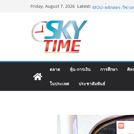
Skip
Latest:
มทร.กรุงเทพ โต้ข่าวเ
Friday, August 7, 2026
to
MOU–หลักสูตร–วีซ่าถู
บิดเบือนข้อมูล
content
ฟุตซอลไทย พ่าย รัสเซ
แชมเปี้ยนชิพ 2026
ททท. เดินหน้ารุกตลาด 
บริษัท ทดสอบเส้นทางท
สู่จุดหมายปลายทางคุ
ททท. ต้อนรับเที่ยวบิ
เส้นทางจาการ์ตา-กรุงเท
คุณภาพจากอินโดนีเซีย 
ตลาด
หุ้น-การเงิน
การศึกษา
ศิล
ม.วลัยลักษณ์ จับมือ ร
แพทย์-เวชศาสตร์ป้องก
ในประเทศ
ประชาสัมพันธ์