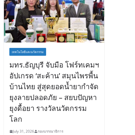
เทคโนโลยีและนวัตกรรม
มทร.ธัญบุรี จับมือ โฟร์ทเคมฯ
อัปเกรด ‘สะค้าน’ สมุนไพรพื้น
บ้านไทย สู่สุดยอดน้ำยากำจัด
ยุงลายปลอดภัย – สยบปัญหา
ยุงดื้อยา รางวัลนวัตกรรม
โลก
July 31, 2026
กองบรรณาธิการ