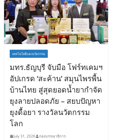
เทคโนโลยีและนวัตกรรม
มทร.ธัญบุรี จับมือ โฟร์ทเคมฯ
อัปเกรด ‘สะค้าน’ สมุนไพรพื้น
บ้านไทย สู่สุดยอดน้ำยากำจัด
ยุงลายปลอดภัย – สยบปัญหา
ยุงดื้อยา รางวัลนวัตกรรม
โลก
July 31, 2026
กองบรรณาธิการ