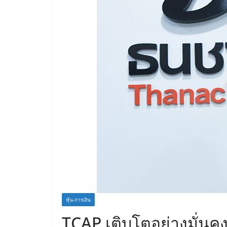
หุ้น-การเงิน
TCAP เติบโตอย่างมั่นค