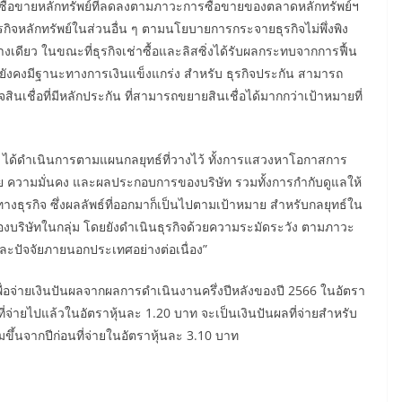
ซื้อขายหลักทรัพย์ที่ลดลงตามภาวะการซื้อขายของตลาดหลักทรัพย์ฯ
รกิจหลักทรัพย์ในส่วนอื่น ๆ ตามนโยบายการกระจายธุรกิจไม่พึ่งพิง
างเดียว ในขณะที่ธุรกิจเช่าซื้อและลิสซิ่งได้รับผลกระทบจากการฟื้น
ต่ยังคงมีฐานะทางการเงินแข็งแกร่ง สำหรับ ธุรกิจประกัน สามารถ
กิจสินเชื่อที่มีหลักประกัน ที่สามารถขยายสินเชื่อได้มากกว่าเป้าหมายที่
AP ได้ดำเนินการตามแผนกลยุทธ์ที่วางไว้ ทั้งการแสวงหาโอกาสการ
ลาย ความมั่นคง และผลประกอบการของบริษัท รวมทั้งการกำกับดูแลให้
างธุรกิจ ซึ่งผลลัพธ์ที่ออกมาก็เป็นไปตามเป้าหมาย สำหรับกลยุทธ์ใน
องบริษัทในกลุ่ม โดยยังดำเนินธุรกิจด้วยความระมัดระวัง ตามภาวะ
นและปัจจัยภายนอกประเทศอย่างต่อเนื่อง”
้นเพื่อจ่ายเงินปันผลจากผลการดำเนินงานครึ่งปีหลังของปี 2566 ในอัตรา
ี่จ่ายไปแล้วในอัตราหุ้นละ 1.20 บาท จะเป็นเงินปันผลที่จ่ายสำหรับ
ขึ้นจากปีก่อนที่จ่ายในอัตราหุ้นละ 3.10 บาท