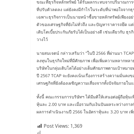
ขณะที่ธุรกิจหลักทรัพย์ ได้รับผลกระทบจากปริมาณการ
ที่ปรับตัวลดลง แต่ยังคงมีกำไรในระดับที่น่าพอใจจากธุ
เฉพาะธุรกิจการเป็นนายหน้าซื้อขายหลักทรัพย์เพียงอย่
ตัวของเศรษฐกิจที่ยังไม่ทั่วถึง และปัญหาราคารถยึด แ
เติบโตเบี้ยประกันภัยรับได้เป็นอย่างดี เช่นเดียวกับ ธุร
วางไว้
นายสมเจตน์ กล่าวเสริมว่า “ในปี 2566 ที่ผ่านมา TC
ลงทุนในธุรกิจใหม่ที่มีศักยภาพ เพื่อเพิ่มความหลากห
บริษัทในกลุ่มเติบโตได้อย่างเต็มศักยภาพตามเป้าหมายท
ปี 2567 TCAP จะยังคงเน้นเรื่องการสร้างความมั่นคงข
เศรษฐกิจที่ยังต้องเผชิญความเสี่ยงจากทั้งปัจจัยภายใ
ทั้งนี้ คณะกรรมการบริษัทฯ ได้มีมติให้เสนอต่อผู้ถือหุ
หุ้นละ 2.00 บาท และเมื่อรวมกับเงินปันผลระหว่างกาลท
ผลการดำเนินงานปี 2566 ในอัตราหุ้นละ 3.20 บาท เพิ่ม
Post Views:
1,369