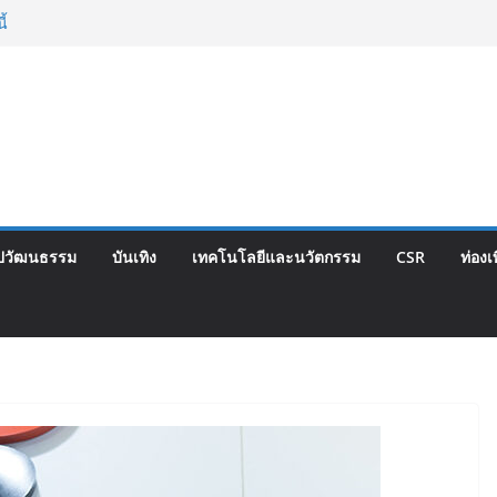
 ยุคบุกเบิก “วัดสุทธิฯ”รวมพลงาน “สิงห์สะพาน
ี้
ตสูชนะขาดนั่งบอร์ดการกีฬาเป็นสมัยที่สอง
hise Expo Thailand & TESE 2026 วันที่ 6-9
เมืองทองธานีพบทัพธุรกิจ&แฟรนไชส์ ซัพพลาย
ายได้ช่วยเศรษฐกิจไทย ลดใหญ่กว่า 250 บูธ คาด
ียดนาม 3-3 ลุ้นคว้าแชมป์คอนติเนนทัล 2026
ไทย จับมือ กระทรวงวัฒนธรรม แถลงเปิดตัว
ลักษณ์อาหารภูมิภาค “รสถิ่นไทย” เฟ้นหาเมนู
ปวัฒนธรรม
บันเทิง
เทคโนโลยีและนวัตกรรม
CSR
ท่องเ
 ดัน Soft Power สู่ระดับโลก