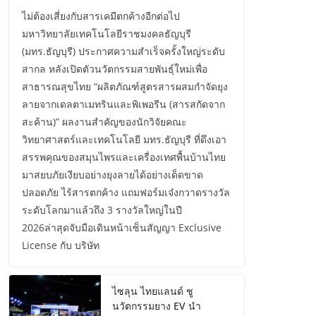
ไม่ต้องเสี่ยงกับสารเคมีตกค้างอีกต่อไป
มหาวิทยาลัยเทคโนโลยีราชมงคลธัญบุรี
(มทร.ธัญบุรี) ประกาศความสำเร็จครั้งใหญ่ระดับ
สากล หลังเปิดตัวนวัตกรรมสายพันธุ์ใหม่เพื่อ
สาธารณสุขไทย “ผลิตภัณฑ์สูตรสารผสมกำจัดยุง
ลายจากเดลตาเมทรินและพิเพอรีน (สารสกัดจาก
สะค้าน)” ผลงานสำคัญของนักวิจัยคณะ
วิทยาศาสตร์และเทคโนโลยี มทร.ธัญบุรี ที่ดึงเอา
สรรพคุณของสมุนไพรและเครื่องเทศพื้นบ้านไทย
มาสยบภัยเงียบอย่างยุงลายได้อย่างเด็ดขาด
ปลอดภัย ไร้สารตกค้าง แถมฟอร์มเจ๋งกวาดรางวัล
ระดับโลกมาแล้วถึง 3 รางวัลใหญ่ในปี
2026ล่าสุดจับมือเดินหน้าเซ็นสัญญา Exclusive
License กับ บริษัท
ไซลุน ไทยแลนด์ ชู
นวัตกรรมยาง EV นำ