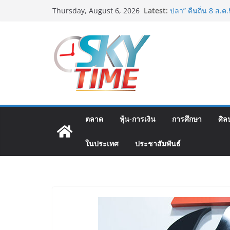
Skip
Latest:
อดีตแข้งดังทีมชาติ
Thursday, August 6, 2026
to
ปลา” คืนถิ่น 8 ส.ค.น
“นายกแก้ว”จากยูยิ
content
สตาร์ทวันนี้ Franc
ส.ค.69 ฮอลล์ 6-8 
เออร์สินค้า เติมร
เงินสะพัด 220 ลบ.
ฟุตซอลไทย เสมอ เว
นัดสุดท้าย
มูลนิธิกองทุนนิยม
โครงการ ประกวดอัต
ตลาด
หุ้น-การเงิน
การศึกษา
ศิล
ต้นตำรับ 4 ภูมิภาค
ในประเทศ
ประชาสัมพันธ์