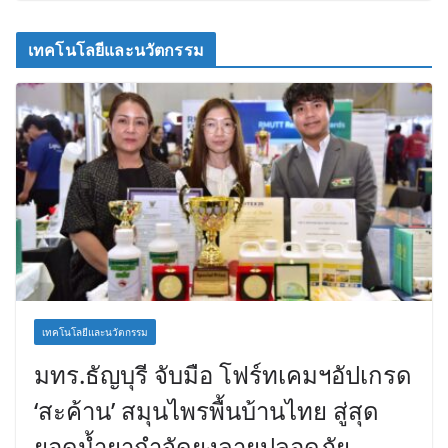
เทคโนโลยีและนวัตกรรม
เทคโนโลยีและนวัตกรรม
มทร.ธัญบุรี จับมือ โฟร์ทเคมฯอัปเกรด
‘สะค้าน’ สมุนไพรพื้นบ้านไทย สู่สุด
ยอดน้ำยากำจัดยุงลายปลอดภัย –