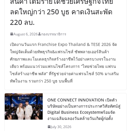
สินค้า เติมรายได้ช่วยเศรษฐกิจไทย
ลดใหญ่กว่า 250 บูธ คาดเงินสะพัด
220 ลบ.
August 6, 2026
กองบรรณาธิการ
เปิดงานวันแรก Franchise Expo Thailand & TESE 2026 จัด
ใหญ่จัดเต็มด้วยทัพธุรกิจ&แฟรนไชส์ ซัพพลายเออร์สินค้า
ศักยภาพและโมเดลธุรกิจสร้างอาชีพไว้อย่างครบวงจรในงาน
เดียว พร้อมแนวร่วมแฟรนไชส์โครงการ “ไทยช่วยไทย แฟรน
ไชส์สร้างอาชีพ พลัส” ที่รัฐช่วยจ่ายค่าแฟรนไชส์ 50% มาเสริม
ทัพในงาน รวมกว่า 250 บูธ บนพื้นที่
ONE CONNECT INNOVATION เปิดตัว
บริษัทอย่างเป็นทางการประกาศวิสัยทัศน์สู่
Digital Business Ecosystemพร้อมจัด
งานเฉลิมฉลองวันคล้ายวันเกิดผู้ก่อตั้ง
July 30, 2026