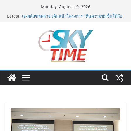
Skip
Monday, August 10, 2026
to
Latest:
เอ-พลัสซัพพลาย เดินหน้าโครงการ “คืนความชุ่มชื้นให้กับ
content
ผิว” มอบเอบอนเน่ เดอร์มาโลชั่นยูเรียเข้มข้นแก่ กทม. ส่ง
ต่อพลังความห่วงใยสู่ผู้สูงอายุและกลุ่มเปราะบางที่ประสบ
ภัยทั่วทุกพื้นที่
รฟท. เปิดเวทีรับฟังความคิดเห็นประชาชน ครั้งที่ 2
โครงการรถไฟฟ้าสายสีแดงเข้ม “วงเวียนใหญ่–มหาชัย”
เดินหน้าพัฒนาโครงการบนพื้นฐานข้อเท็จจริงและการมี
ส่วนร่วม
“เอกนิติ” เตือนบริษัทมหาชนที่ค้างชำระค่าบริการวิชาชีพ
ต้องเปิดเผยข้อมูลทางบัญชีอย่างถูกต้อง ระวังการนำส่งงบ
การเงินต่อ ก.ล.ต. โดยไม่แสดงภาระหนี้ตามข้อเท็จจริง
อาจเข้าข่ายรายงานข้อมูลอันเป็นเท็จ
พิตบลู ศิษย์ทรายทอง กำปั้นดาวรุ่งวัย 15 ปีตัวแทน
จ.พะเยาควงกำปั้นชนะน็อค ณัฐพัฒน์ ทองไสล กำปั้นรุ่นพี่
วัย 19 ปีตัวแทน จ.สมุทรสาคร ผ่านเข้ารอบ 8 คนสุดท้าย
มวยรอบโกลบอลเฮ้าส์ สู่บัลลังก์โลก 108 ปอนด์ในศึก
มวยไทย SUPER CHAMP
ภารกิจตำรวจจราจรโครงการพระราชดำริ นำส่งอวัยวะ
หัวใจ ดวงที่ 184 สำเร็จลุล่วง ณ รพ.ศิริราช