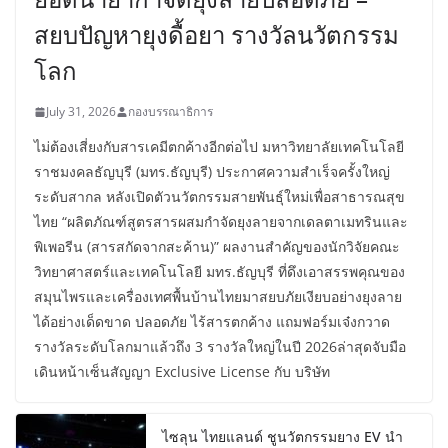
สยบปัญหายุงดื้อยา รางวัลนวัตกรรม
โลก
July 31, 2026
กองบรรณาธิการ
ไม่ต้องเสี่ยงกับสารเคมีตกค้างอีกต่อไป มหาวิทยาลัยเทคโนโลยี
ราชมงคลธัญบุรี (มทร.ธัญบุรี) ประกาศความสำเร็จครั้งใหญ่
ระดับสากล หลังเปิดตัวนวัตกรรมสายพันธุ์ใหม่เพื่อสาธารณสุข
ไทย “ผลิตภัณฑ์สูตรสารผสมกำจัดยุงลายจากเดลตาเมทรินและ
พิเพอรีน (สารสกัดจากสะค้าน)” ผลงานสำคัญของนักวิจัยคณะ
วิทยาศาสตร์และเทคโนโลยี มทร.ธัญบุรี ที่ดึงเอาสรรพคุณของ
สมุนไพรและเครื่องเทศพื้นบ้านไทยมาสยบภัยเงียบอย่างยุงลาย
ได้อย่างเด็ดขาด ปลอดภัย ไร้สารตกค้าง แถมฟอร์มเจ๋งกวาด
รางวัลระดับโลกมาแล้วถึง 3 รางวัลใหญ่ในปี 2026ล่าสุดจับมือ
เดินหน้าเซ็นสัญญา Exclusive License กับ บริษัท
ไซลุน ไทยแลนด์ ชูนวัตกรรมยาง EV นำ