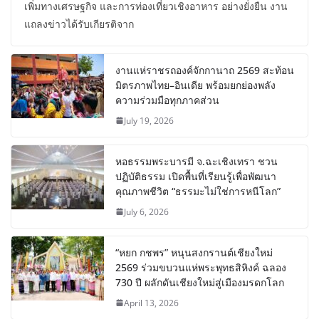
เพิ่มทางเศรษฐกิจ และการท่องเที่ยวเชิงอาหาร อย่างยั่งยืน งาน
แถลงข่าวได้รับเกียรติจาก
งานแห่ราชรถองค์จักกานาถ 2569 สะท้อน
มิตรภาพไทย–อินเดีย พร้อมยกย่องพลัง
ความร่วมมือทุกภาคส่วน
July 19, 2026
หอธรรมพระบารมี จ.ฉะเชิงเทรา ชวน
ปฏิบัติธรรม เปิดพื้นที่เรียนรู้เพื่อพัฒนา
คุณภาพชีวิต “ธรรมะไม่ใช่การหนีโลก”
July 6, 2026
“หยก กชพร” หนุนสงกรานต์เชียงใหม่
2569 ร่วมขบวนแห่พระพุทธสิหิงค์ ฉลอง
730 ปี ผลักดันเชียงใหม่สู่เมืองมรดกโลก
April 13, 2026