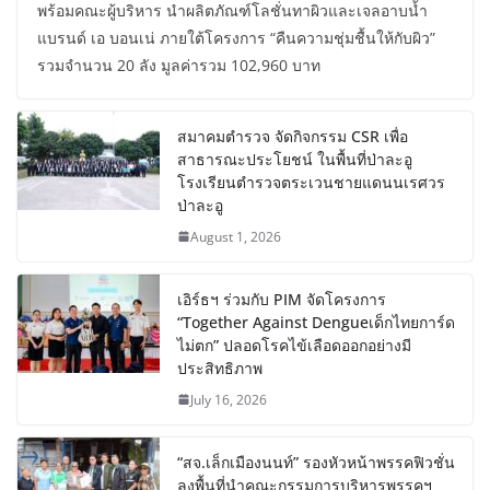
พร้อมคณะผู้บริหาร นำผลิตภัณฑ์โลชั่นทาผิวและเจลอาบน้ำ
แบรนด์ เอ บอนเน่ ภายใต้โครงการ “คืนความชุ่มชื้นให้กับผิว”
รวมจำนวน 20 ลัง มูลค่ารวม 102,960 บาท
สมาคมตำรวจ จัดกิจกรรม CSR เพื่อ
สาธารณะประโยชน์ ในพื้นที่ป่าละอู
โรงเรียนตำรวจตระเวนชายแดนนเรศวร
ป่าละอู
August 1, 2026
เอิร์ธฯ ร่วมกับ PIM จัดโครงการ
“Together Against Dengueเด็กไทยการ์ด
ไม่ตก” ปลอดโรคไข้เลือดออกอย่างมี
ประสิทธิภาพ
July 16, 2026
“สจ.เล็กเมืองนนท์” รองหัวหน้าพรรคฟิวชั่น
ลงพื้นที่นำคณะกรรมการบริหารพรรคฯ