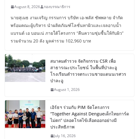
August 8, 2026
กองบรรณาธิการ
นายสุเมธ งามเจริญ กรรมการ บริษัท เอ-พลัส ซัพพลาย จำกัด
พร้อมคณะผู้บริหาร นำผลิตภัณฑ์โลชั่นทาผิวและเจลอาบน้ำ
แบรนด์ เอ บอนเน่ ภายใต้โครงการ “คืนความชุ่มชื้นให้กับผิว”
รวมจำนวน 20 ลัง มูลค่ารวม 102,960 บาท
สมาคมตำรวจ จัดกิจกรรม CSR เพื่อ
สาธารณะประโยชน์ ในพื้นที่ป่าละอู
โรงเรียนตำรวจตระเวนชายแดนนเรศวร
ป่าละอู
August 1, 2026
เอิร์ธฯ ร่วมกับ PIM จัดโครงการ
“Together Against Dengueเด็กไทยการ์ด
ไม่ตก” ปลอดโรคไข้เลือดออกอย่างมี
ประสิทธิภาพ
July 16, 2026