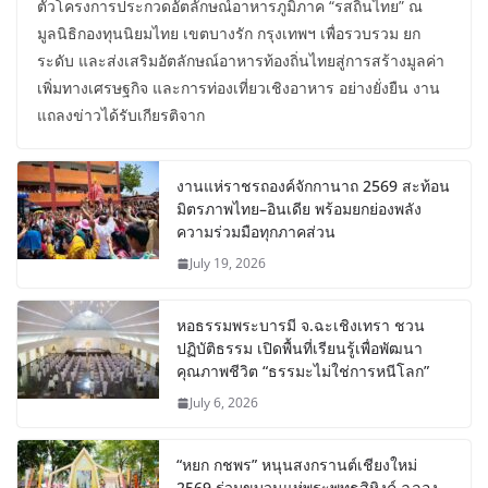
ตัวโครงการประกวดอัตลักษณ์อาหารภูมิภาค “รสถิ่นไทย” ณ
มูลนิธิกองทุนนิยมไทย เขตบางรัก กรุงเทพฯ เพื่อรวบรวม ยก
ระดับ และส่งเสริมอัตลักษณ์อาหารท้องถิ่นไทยสู่การสร้างมูลค่า
เพิ่มทางเศรษฐกิจ และการท่องเที่ยวเชิงอาหาร อย่างยั่งยืน งาน
แถลงข่าวได้รับเกียรติจาก
งานแห่ราชรถองค์จักกานาถ 2569 สะท้อน
มิตรภาพไทย–อินเดีย พร้อมยกย่องพลัง
ความร่วมมือทุกภาคส่วน
July 19, 2026
หอธรรมพระบารมี จ.ฉะเชิงเทรา ชวน
ปฏิบัติธรรม เปิดพื้นที่เรียนรู้เพื่อพัฒนา
คุณภาพชีวิต “ธรรมะไม่ใช่การหนีโลก”
July 6, 2026
“หยก กชพร” หนุนสงกรานต์เชียงใหม่
2569 ร่วมขบวนแห่พระพุทธสิหิงค์ ฉลอง