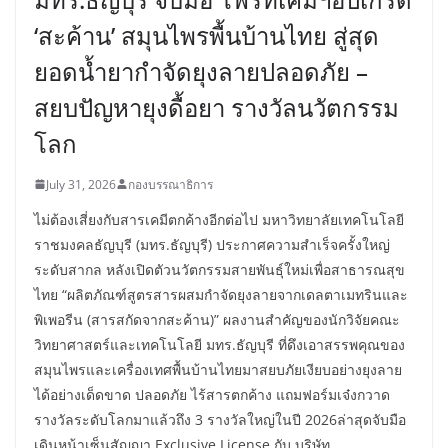
‘สะค้าน’ สมุนไพรพื้นบ้านไทย สู่สุด
ยอดน้ำยากำจัดยุงลายปลอดภัย –
สยบปัญหายุงดื้อยา รางวัลนวัตกรรม
โลก
July 31, 2026
กองบรรณาธิการ
ไม่ต้องเสี่ยงกับสารเคมีตกค้างอีกต่อไป มหาวิทยาลัยเทคโนโลยี
ราชมงคลธัญบุรี (มทร.ธัญบุรี) ประกาศความสำเร็จครั้งใหญ่
ระดับสากล หลังเปิดตัวนวัตกรรมสายพันธุ์ใหม่เพื่อสาธารณสุข
ไทย “ผลิตภัณฑ์สูตรสารผสมกำจัดยุงลายจากเดลตาเมทรินและ
พิเพอรีน (สารสกัดจากสะค้าน)” ผลงานสำคัญของนักวิจัยคณะ
วิทยาศาสตร์และเทคโนโลยี มทร.ธัญบุรี ที่ดึงเอาสรรพคุณของ
สมุนไพรและเครื่องเทศพื้นบ้านไทยมาสยบภัยเงียบอย่างยุงลาย
ได้อย่างเด็ดขาด ปลอดภัย ไร้สารตกค้าง แถมฟอร์มเจ๋งกวาด
รางวัลระดับโลกมาแล้วถึง 3 รางวัลใหญ่ในปี 2026ล่าสุดจับมือ
เดินหน้าเซ็นสัญญา Exclusive License กับ บริษัท