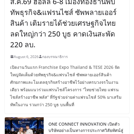
ส.ค.69 ฮอลล์ 6-8 เมืองทองธานีพบ
ทัพธุรกิจ&แฟรนไชส์ ซัพพลายเออร์
สินค้า เติมรายได้ช่วยเศรษฐกิจไทย
ลดใหญ่กว่า 250 บูธ คาดเงินสะพัด
220 ลบ.
August 6, 2026
กองบรรณาธิการ
เปิดงานวันแรก Franchise Expo Thailand & TESE 2026 จัด
ใหญ่จัดเต็มด้วยทัพธุรกิจ&แฟรนไชส์ ซัพพลายเออร์สินค้า
ศักยภาพและโมเดลธุรกิจสร้างอาชีพไว้อย่างครบวงจรในงาน
เดียว พร้อมแนวร่วมแฟรนไชส์โครงการ “ไทยช่วยไทย แฟรน
ไชส์สร้างอาชีพ พลัส” ที่รัฐช่วยจ่ายค่าแฟรนไชส์ 50% มาเสริม
ทัพในงาน รวมกว่า 250 บูธ บนพื้นที่
ONE CONNECT INNOVATION เปิดตัว
บริษัทอย่างเป็นทางการประกาศวิสัยทัศน์สู่