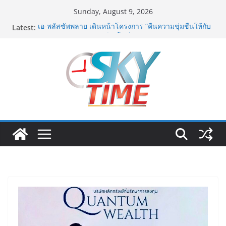
Skip
Sunday, August 9, 2026
to
Latest:
เอ-พลัสซัพพลาย เดินหน้าโครงการ “คืนความชุ่มชื้นให้กับ
content
ผิว” มอบเอบอนเน่ เดอร์มาโลชั่นยูเรียเข้มข้นแก่ กทม. ส่ง
ต่อพลังความห่วงใยสู่ผู้สูงอายุและกลุ่มเปราะบางที่ประสบ
ภัยทั่วทุกพื้นที่
รฟท. เปิดเวทีรับฟังความคิดเห็นประชาชน ครั้งที่ 2
โครงการรถไฟฟ้าสายสีแดงเข้ม “วงเวียนใหญ่–มหาชัย”
เดินหน้าพัฒนาโครงการบนพื้นฐานข้อเท็จจริงและการมี
ส่วนร่วม
“เอกนิติ” เตือนบริษัทมหาชนที่ค้างชำระค่าบริการวิชาชีพ
ต้องเปิดเผยข้อมูลทางบัญชีอย่างถูกต้อง ระวังการนำส่งงบ
การเงินต่อ ก.ล.ต. โดยไม่แสดงภาระหนี้ตามข้อเท็จจริง
อาจเข้าข่ายรายงานข้อมูลอันเป็นเท็จ
พิตบลู ศิษย์ทรายทอง กำปั้นดาวรุ่งวัย 15 ปีตัวแทน
จ.พะเยาควงกำปั้นชนะน็อค ณัฐพัฒน์ ทองไสล กำปั้นรุ่นพี่
วัย 19 ปีตัวแทน จ.สมุทรสาคร ผ่านเข้ารอบ 8 คนสุดท้าย
มวยรอบโกลบอลเฮ้าส์ สู่บัลลังก์โลก 108 ปอนด์ในศึก
มวยไทย SUPER CHAMP
ภารกิจตำรวจจราจรโครงการพระราชดำริ นำส่งอวัยวะ
หัวใจ ดวงที่ 184 สำเร็จลุล่วง ณ รพ.ศิริราช