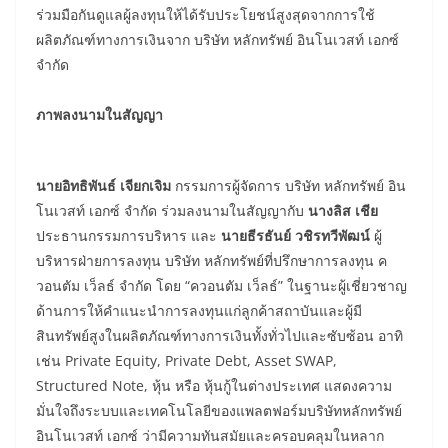
ร่วมมือกันดูแลผู้ลงทุนให้ได้รับประโยชน์สูงสุดจากการใช้
ผลิตภัณฑ์ทางการเงินจาก บริษัท หลักทรัพย์ อินโนเวสท์ เอกซ์
จำกัด
ภาพลงนามในสัญญา
นายอิทธิพันธ์
เจียกเจิม
กรรมการผู้จัดการ บริษัท หลักทรัพย์ อิน
โนเวสท์ เอกซ์ จำกัด ร่วมลงนามในสัญญากับ
นางลิส
เชีย
ประธานกรรมการบริหาร และ
นายธีรธันย์
วชิรทวีพัฒน์
ผู้
บริหารฝ่ายการลงทุน บริษัท หลักทรัพย์ที่ปรึกษาการลงทุน ค
วอนตัม เว็ลธ์ จำกัด โดย “ควอนตัม เว็ลธ์” ในฐานะผู้เชี่ยวชาญ
ด้านการให้คำแนะนำการลงทุนแก่ลูกค้าสถาบันและผู้มี
สินทรัพย์สูงในผลิตภัณฑ์ทางการเงินทั้งทั่วไปและซับซ้อน อาทิ
เช่น Private Equity, Private Debt, Asset SWAP,
Structured Note, หุ้น หรือ หุ้นกู้ในต่างประเทศ แสดงความ
มั่นใจถึงระบบและเทคโนโลยีของแพลตฟอร์มบริษัทหลักทรัพย์
อินโนเวสท์ เอกซ์ ว่ามีความทันสมัยและครอบคลุมในหลาก