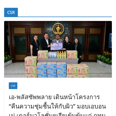
CSR
CSR
เอ-พลัสซัพพลาย เดินหน้าโครงการ
“คืนความชุ่มชื้นให้กับผิว” มอบเอบอน
เน่ เดอร์มาโลชั่นยูเรียเข้มข้นแก่ กทม.