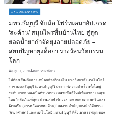
เทคโนโลยีและนวัตกรรม
มทร.ธัญบุรี จับมือ โฟร์ทเคมฯอัปเกรด
‘สะค้าน’ สมุนไพรพื้นบ้านไทย สู่สุด
ยอดน้ำยากำจัดยุงลายปลอดภัย –
สยบปัญหายุงดื้อยา รางวัลนวัตกรรม
โลก
July 31, 2026
กองบรรณาธิการ
ไม่ต้องเสี่ยงกับสารเคมีตกค้างอีกต่อไป มหาวิทยาลัยเทคโนโลยี
ราชมงคลธัญบุรี (มทร.ธัญบุรี) ประกาศความสำเร็จครั้งใหญ่
ระดับสากล หลังเปิดตัวนวัตกรรมสายพันธุ์ใหม่เพื่อสาธารณสุข
ไทย “ผลิตภัณฑ์สูตรสารผสมกำจัดยุงลายจากเดลตาเมทรินและ
พิเพอรีน (สารสกัดจากสะค้าน)” ผลงานสำคัญของนักวิจัยคณะ
วิทยาศาสตร์และเทคโนโลยี มทร.ธัญบุรี ที่ดึงเอาสรรพคุณของ