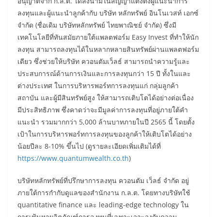
อนุญาตจาก ก.ล.ต. ได้ลงนามในสัญญาแต่งตั้งผู้แนะนำการ
ลงทุนและผู้แนะนำลูกค้ากับ บริษัท หลักทรัพย์ อินโนเวสท์ เอกซ์
จำกัด (ชื่อเดิม บริษัทหลักทรัพย์ ไทยพาณิชย์ จำกัด) ซึ่งมี
เทคโนโลยีที่ทันสมัยภายใต้แพลตฟอร์ม Easy Invest ที่ทำให้นัก
ลงทุน สามารถลงทุนได้ในหลากหลายสินทรัพย์ผ่านแพลตฟอร์ม
เดียว ซึ่งช่วยให้บริษัท ควอนตัมเว็ลธ์ สามารถนำความรู้และ
ประสบการณ์ด้านการเงินและการลงทุนกว่า 15 ปี ทั้งในและ
ต่างประเทศ ในการบริหารพอร์ทการลงทุนแก่ กลุ่มลูกค้า
สถาบัน และผู้มีสินทรัพย์สูง ให้สามารถเติบโตได้อย่างต่อเนื่อง
มีประสิทธิภาพ ซึ่งคาดว่าจะมีมูลค่าการลงทุนที่อยู่ภายใต้คำ
แนะนำ รวมมากกว่า 5,000 ล้านบาทภายในปี 2565 นี้ โดยตั้ง
เป้าในการบริหารพอร์ทการลงทุนของลูกค้าให้เติบโตได้อย่าง
น้อยปีละ 8-10% ขึ้นไป (ดูรายละเอียดเพิ่มเติมได้ที่
https://www.quantumwealth.co.th
)
บริษัทหลักทรัพย์ที่ปรึกษาการลงทุน ควอนตัม เว็ลธ์ จำกัด อยู่
ภายใต้การกำกับดูแลของสำนักงาน ก.ล.ต. โดยทางบริษัทใช้
quantitative finance และ leading-edge technology ใน
การเฟ้นหาผลิตภัณฑ์การลงทุนที่เฉพาะเจาะจงกับความ