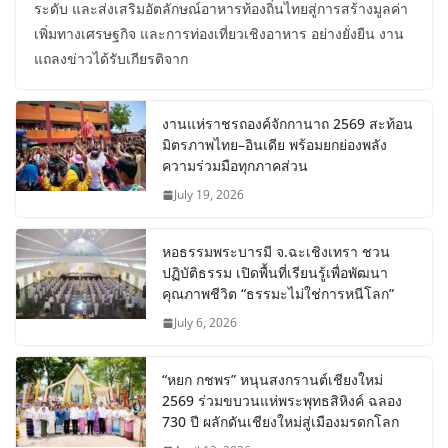
ระดับ และส่งเสริมอัตลักษณ์อาหารท้องถิ่นไทยสู่การสร้างมูลค่า
เพิ่มทางเศรษฐกิจ และการท่องเที่ยวเชิงอาหาร อย่างยั่งยืน งาน
แถลงข่าวได้รับเกียรติจาก
งานแห่ราชรถองค์จักกานาถ 2569 สะท้อน
มิตรภาพไทย–อินเดีย พร้อมยกย่องพลัง
ความร่วมมือทุกภาคส่วน
July 19, 2026
หอธรรมพระบารมี จ.ฉะเชิงเทรา ชวน
ปฏิบัติธรรม เปิดพื้นที่เรียนรู้เพื่อพัฒนา
คุณภาพชีวิต “ธรรมะไม่ใช่การหนีโลก”
July 6, 2026
“หยก กชพร” หนุนสงกรานต์เชียงใหม่
2569 ร่วมขบวนแห่พระพุทธสิหิงค์ ฉลอง
730 ปี ผลักดันเชียงใหม่สู่เมืองมรดกโลก