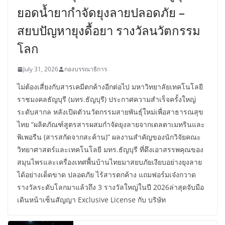
ยอดน้ำยากำจัดยุงลายปลอดภัย –
สยบปัญหายุงดื้อยา รางวัลนวัตกรรม
โลก
July 31, 2026
กองบรรณาธิการ
ไม่ต้องเสี่ยงกับสารเคมีตกค้างอีกต่อไป มหาวิทยาลัยเทคโนโลยี
ราชมงคลธัญบุรี (มทร.ธัญบุรี) ประกาศความสำเร็จครั้งใหญ่
ระดับสากล หลังเปิดตัวนวัตกรรมสายพันธุ์ใหม่เพื่อสาธารณสุข
ไทย “ผลิตภัณฑ์สูตรสารผสมกำจัดยุงลายจากเดลตาเมทรินและ
พิเพอรีน (สารสกัดจากสะค้าน)” ผลงานสำคัญของนักวิจัยคณะ
วิทยาศาสตร์และเทคโนโลยี มทร.ธัญบุรี ที่ดึงเอาสรรพคุณของ
สมุนไพรและเครื่องเทศพื้นบ้านไทยมาสยบภัยเงียบอย่างยุงลาย
ได้อย่างเด็ดขาด ปลอดภัย ไร้สารตกค้าง แถมฟอร์มเจ๋งกวาด
รางวัลระดับโลกมาแล้วถึง 3 รางวัลใหญ่ในปี 2026ล่าสุดจับมือ
เดินหน้าเซ็นสัญญา Exclusive License กับ บริษัท