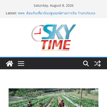
Skip
Saturday, August 8, 2026
to
Latest:
ททท. ต้อนรับเที่ยวบินปฐมฤกษ์สายการบิน TransNusa
content
Airlines เส้นทางจาการ์ตา-กรุงเทพฯ เสริม Air
Connectivity ดึงนักท่องเที่ยวคุณภาพจากอินโดนีเซีย เริ่ม
เที่ยวแรกบินแรก 6 สิงหาคมนี้
ม.วลัยลักษณ์ จับมือ รพ.กรุงเทพสิริโรจน์ ยกระดับ
สารสนเทศการแพทย์-เวชศาสตร์ป้องกัน สู่ศูนย์กลางภาค
ใต้ตอนบน
รฟท. เปิดเวทีรับฟังความคิดเห็นประชาชน ครั้งที่ 2
โครงการรถไฟฟ้าสายสีแดงเข้ม “วงเวียนใหญ่–มหาชัย”
เดินหน้าพัฒนาโครงการบนพื้นฐานข้อเท็จจริงและการมี
ส่วนร่วม
เจบีซี มวยอาชีพแห่งญี่ปุ่น พร้อมสนับสนุนนักมวยชาวไทย
“เสี่ยนริส”แนะเพิ่มไฟท์แฟ็กซ์ เว็บรับรองสถิติมวย หลัง
บล็อกเล็ก ผิดพลาด
ททท. เดินหน้ารุกตลาด Corporate Travel ดึงเอเย่นต์กว่า
52 บริษัท ทดสอบเส้นทางท่องเที่ยว Corporate ยกระดับ
ภาคตะวันออกสู่จุดหมายปลายทางคุณภาพ