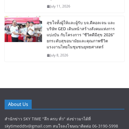
July 11, 2026
สุขใจทั้งผู้ให้และผู้รับ บจ.ดีคอลเจน และ
บริษัท GED เดินหน้าสร้างสังคมแห่งการ
แบ่งบัน​ กับโครงการ “ชีวิตดีมีสุข 2026”
ยกระดับสุขอนามัยและคุณภาพชีวิต
แรงงานไทยในชุมชนยุทธศาสตร์
July 8, 2026
About Us
สำนักข่าว SKY TIME "ลึก ครบ ทั่ว" ส่งข่าวมาได้ที่
skytimeddtv@gmail.com สนใจลงโฆษณาติดต่อ 06-3190-5998