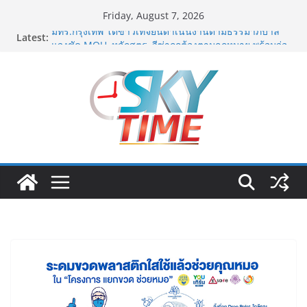
Skip
Friday, August 7, 2026
to
Latest:
มทร.กรุงเทพ โต้ข่าวเท็จยันดำเนินงานตามธรรมาภิบาล
content
แจงชัด MOU–หลักสูตร–วีซ่าถูกต้องตามกฎหมาย พร้อมจ่อ
ดำเนินคดีผู้บิดเบือนข้อมูล
ฟุตซอลไทย พ่าย รัสเซีย 1-7 ส่งท้ายรายการ คอนติเนนทัล
ฟุตซอล แชมเปี้ยนชิพ 2026
ททท. เดินหน้ารุกตลาด Corporate Travel ดึงเอเย่นต์กว่า
52 บริษัท ทดสอบเส้นทางท่องเที่ยว Corporate ยกระดับ
ภาคตะวันออกสู่จุดหมายปลายทางคุณภาพ
ททท. ต้อนรับเที่ยวบินปฐมฤกษ์สายการบิน TransNusa
Airlines เส้นทางจาการ์ตา-กรุงเทพฯ เสริม Air
Connectivity ดึงนักท่องเที่ยวคุณภาพจากอินโดนีเซีย เริ่ม
เที่ยวแรกบินแรก 6 สิงหาคมนี้
ม.วลัยลักษณ์ จับมือ รพ.กรุงเทพสิริโรจน์ ยกระดับ
สารสนเทศการแพทย์-เวชศาสตร์ป้องกัน สู่ศูนย์กลางภาค
ใต้ตอนบน