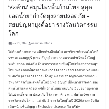
‘สะค้าน’ สมุนไพรพื้นบ้านไทย สู่สุด
ยอดน้ำยากำจัดยุงลายปลอดภัย –
สยบปัญหายุงดื้อยา รางวัลนวัตกรรม
โลก
July 31, 2026
กองบรรณาธิการ
ไม่ต้องเสี่ยงกับสารเคมีตกค้างอีกต่อไป มหาวิทยาลัยเทคโนโลยี
ราชมงคลธัญบุรี (มทร.ธัญบุรี) ประกาศความสำเร็จครั้งใหญ่
ระดับสากล หลังเปิดตัวนวัตกรรมสายพันธุ์ใหม่เพื่อสาธารณสุข
ไทย “ผลิตภัณฑ์สูตรสารผสมกำจัดยุงลายจากเดลตาเมทรินและ
พิเพอรีน (สารสกัดจากสะค้าน)” ผลงานสำคัญของนักวิจัยคณะ
วิทยาศาสตร์และเทคโนโลยี มทร.ธัญบุรี ที่ดึงเอาสรรพคุณของ
สมุนไพรและเครื่องเทศพื้นบ้านไทยมาสยบภัยเงียบอย่างยุงลาย
ได้อย่างเด็ดขาด ปลอดภัย ไร้สารตกค้าง แถมฟอร์มเจ๋งกวาด
รางวัลระดับโลกมาแล้วถึง 3 รางวัลใหญ่ในปี 2026ล่าสุดจับมือ
เดินหน้าเซ็นสัญญา Exclusive License กับ บริษัท