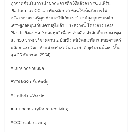
ทุกภาคส่วนในการนำขวดพลาสติกใช้แล้วจาก YOUเทิร์น
Platform by GC และพันธมิตร สะท้อนให้เห็นถึงการใช้
ทรัพยากรอย่างรู้คุณค่าและให้เกิดประโยชน์สูงสุดตามหลัก
เศรษฐกิจหมุนเวียนควบคู่ไปด้วย ระหว่างนี้ โครงการ Less
Plastic ยังคง ขอ “ระดมทุน” เพื่อหาค่าผลิต ค่าตัดเย็บ (ราคาชุด
ละ 450 บาท) บริจาคผ่าน 2 บัญชี มูลนิธิคณะทันตแพทยศาสตร์
มหิดล และวิทยาลัยแพทยศาสตร์นานาชาติ จุฬาภรณ์ มธ. (สิ้น
สุด 25 ธันวาคม 2564)
#แยกขวดช่วยหมอ
#YOUเทิร์นเริ่มต้นที่ยู
#EndtoEndWaste
#GCChemistryforBetterLiving
#GCCircularLiving