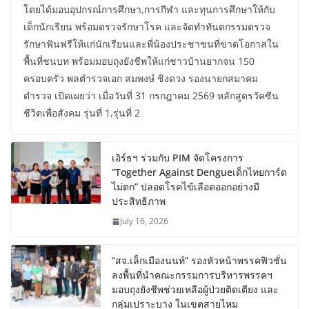
โดยได้มอบอุปกรณ์การศึกษา,การกีฬา และทุนการศึกษาให้กับ
เด็กนักเรียน พร้อมตรวจรักษาโรค และจัดทำทันตกรรมตรวจ
รักษาฟันฟรีให้แก่นักเรียนและพี่น้องประชาชนที่ขาดโอกาสใน
พื้นที่ชนบท พร้อมมอบถุงยังชีพให้แก่ชาวบ้านยากจน 150
ครอบครัว พลตำรวจเอก สมพงษ์ ชิงดวง รองนายกสมาคม
ตำรวจ เปิดเผยว่า เมื่อวันที่ 31 กรกฎาคม 2569 หลักสูตรวัคซีน
ชีวิตเพื่อสังคม รุ่นที่ 1,รุ่นที่ 2
เอิร์ธฯ ร่วมกับ PIM จัดโครงการ
“Together Against Dengueเด็กไทยการ์ด
ไม่ตก” ปลอดโรคไข้เลือดออกอย่างมี
ประสิทธิภาพ
July 16, 2026
“สจ.เล็กเมืองนนท์” รองหัวหน้าพรรคฟิวชั่น
ลงพื้นที่นำคณะกรรมการบริหารพรรคฯ
มอบถุงยังชีพช่วยเหลือผู้ป่วยติดเตียง และ
กลุ่มเปราะบาง ในเขตสายไหม