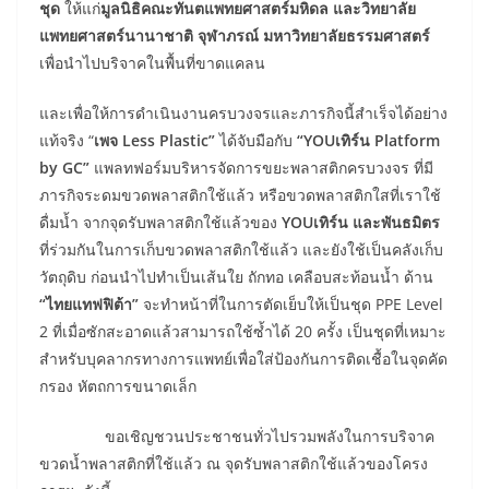
ชุด
ให้แก่
มูลนิธิคณะทันตแพทยศาสตร์มหิดล และวิทยาลัย
แพทยศาสตร์นานาชาติ จุฬาภรณ์ มหาวิทยาลัยธรรมศาสตร์
เพื่อนำไปบริจาคในพื้นที่ขาดแคลน
และเพื่อให้การดำเนินงานครบวงจรและภารกิจนี้สำเร็จได้อย่าง
แท้จริง “
เพจ
Less Plastic”
ได้จับมือกับ
“YOUเทิร์น Platform
by GC”
แพลทฟอร์มบริหารจัดการขยะพลาสติกครบวงจร ที่มี
ภารกิจระดมขวดพลาสติกใช้แล้ว หรือขวดพลาสติกใสที่เราใช้
ดื่มน้ำ จากจุดรับพลาสติกใช้แล้วของ
YOUเทิร์น และพันธมิตร
ที่ร่วมกันในการเก็บขวดพลาสติกใช้แล้ว และยังใช้เป็นคลังเก็บ
วัตถุดิบ ก่อนนำไปทำเป็นเส้นใย ถักทอ เคลือบสะท้อนน้ำ ด้าน
“
ไทยแทฟฟิต้า
”
จะทำหน้าที่ในการตัดเย็บให้เป็นชุด PPE Level
2 ที่เมื่อซักสะอาดแล้วสามารถใช้ซ้ำได้ 20 ครั้ง เป็นชุดที่เหมาะ
สำหรับบุคลากรทางการแพทย์เพื่อใส่ป้องกันการติดเชื้อในจุดคัด
กรอง หัตถการขนาดเล็ก
ขอเชิญชวนประชาชนทั่วไปรวมพลังในการบริจาค
ขวดน้ำพลาสติกที่ใช้แล้ว ณ จุดรับพลาสติกใช้แล้วของโครง