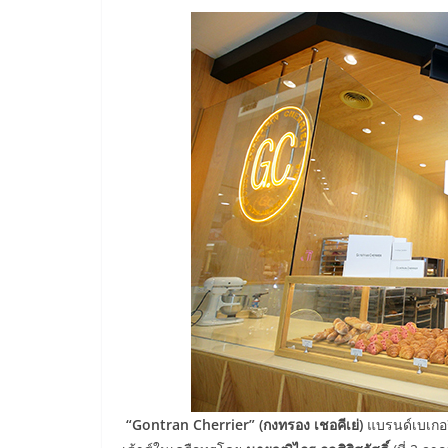
“Gontran Cherrier” (กงทรอง เชอคีเย่)
แบรนด์เบเกอร