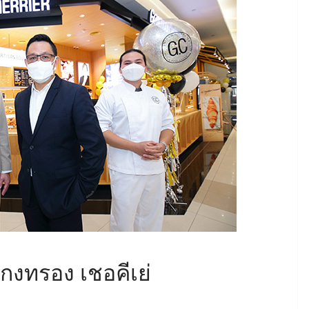
กงทรอง เชอคีเย่