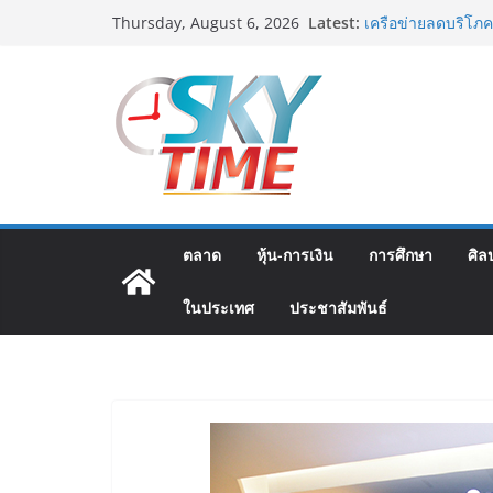
Skip
Latest:
เครือข่ายลดบริโภค
Thursday, August 6, 2026
to
เครือข่ายลดเค็ม ชื
สมาคมตำรวจ จัดกิจ
content
ป่าละอู โรงเรียน
มูลนิธิกองทุนนิยม
โครงการ ประกวดอัต
ต้นตำรับ 4 ภูมิภาค
อดีตแข้งดังทีมชาติ
ปลา” คืนถิ่น 8 ส.ค.น
“นายกแก้ว”จากยูยิ
ตลาด
หุ้น-การเงิน
การศึกษา
ศิล
ในประเทศ
ประชาสัมพันธ์