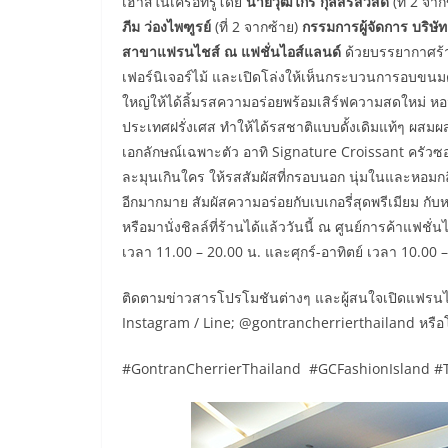
เฮ้าส์ในเครือทรูโดย
นาย
วุฒิไกร
กุลสิริสวัสดิ์
(ที่ 2 จา
ภีม ว่องไพฑูรย์
(ที่ 2 จากซ้าย)
กรรมการผู้จัดการ บริษัท 
สาขาแฟรนไชส์ ณ แฟชั่นไอส์แลนด์
ด้วยบรรยากาศร้
เฟอร์นิเจอร์ไม้ และเปิดโล่งให้เห็นกระบวนการอบขนมด
ใหญ่ให้ได้ลิ้มรสความอร่อยพร้อมเสิร์ฟความสดใหม่ หอมกร
ประเทศฝรั่งเศส ทำให้ได้รสชาติแบบดั้งเดิมแท้ๆ ผสม
เอกลักษณ์เฉพาะตัว อาทิ Signature Croissant
ครัวซอ
ละมุนเกินใคร ให้รสสัมผัสที่กรอบนอก นุ่มในและหอมกลิ่น
อีกมากมาย สัมผัสความอร่อยกับเบเกอรี่สุดพรีเมียม กับห
หรือมานั่งชิลล์ที่ร้านได้แล้ววันนี้ ณ ศูนย์การค้าแฟชั
เวลา 11.00 – 20.00 น. และศุกร์-อาทิตย์ เวลา 10.00 
ติดตามข่าวสารโปรโมชันต่างๆ และผู้สนใจเปิดแฟรนไช
Instagram / Line; @gontrancherrierthailand หรือ
#GontranCherrierThailand #GCFashionIsland #T