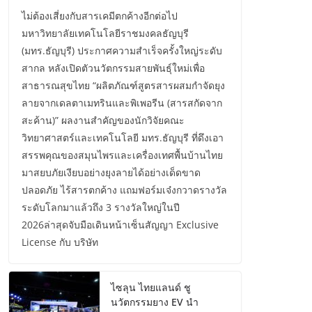
ไม่ต้องเสี่ยงกับสารเคมีตกค้างอีกต่อไป
มหาวิทยาลัยเทคโนโลยีราชมงคลธัญบุรี
(มทร.ธัญบุรี) ประกาศความสำเร็จครั้งใหญ่ระดับ
สากล หลังเปิดตัวนวัตกรรมสายพันธุ์ใหม่เพื่อ
สาธารณสุขไทย “ผลิตภัณฑ์สูตรสารผสมกำจัดยุง
ลายจากเดลตาเมทรินและพิเพอรีน (สารสกัดจาก
สะค้าน)” ผลงานสำคัญของนักวิจัยคณะ
วิทยาศาสตร์และเทคโนโลยี มทร.ธัญบุรี ที่ดึงเอา
สรรพคุณของสมุนไพรและเครื่องเทศพื้นบ้านไทย
มาสยบภัยเงียบอย่างยุงลายได้อย่างเด็ดขาด
ปลอดภัย ไร้สารตกค้าง แถมฟอร์มเจ๋งกวาดรางวัล
ระดับโลกมาแล้วถึง 3 รางวัลใหญ่ในปี
2026ล่าสุดจับมือเดินหน้าเซ็นสัญญา Exclusive
License กับ บริษัท
ไซลุน ไทยแลนด์ ชู
นวัตกรรมยาง EV นำ