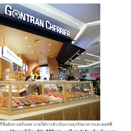
ี่ชื่อดังจากฝรั่งเศส ภายใต้การดำเนินงานธุรกิจอาหารและคอฟฟี่