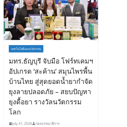
เทคโนโลยีและนวัตกรรม
มทร.ธัญบุรี จับมือ โฟร์ทเคมฯ
อัปเกรด ‘สะค้าน’ สมุนไพรพื้น
บ้านไทย สู่สุดยอดน้ำยากำจัด
ยุงลายปลอดภัย – สยบปัญหา
ยุงดื้อยา รางวัลนวัตกรรม
โลก
July 31, 2026
กองบรรณาธิการ