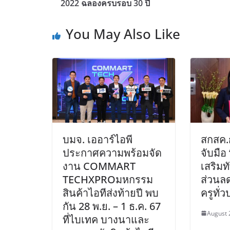
2022 ฉลองครบรอบ 30 ปี
You May Also Like
บมจ. เออาร์ไอพี
สกสค.
ประกาศความพร้อมจัด
จับมือ
งาน COMMART
เสริมท
TECHXPROมหกรรม
ส่วนล
สินค้าไอทีส่งท้ายปี พบ
ครูทั่
กัน 28 พ.ย. – 1 ธ.ค. 67
August 
ที่ไบเทค บางนาและ