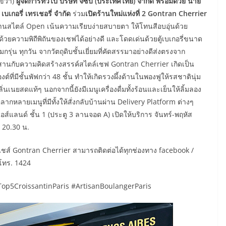
กขวา)
ผู้จัดการทั่วไป บริษัท จีซีบี (ประเทศไทย) จํากัด พร้อมด้วย นาย
เบเกอรี่ เทรเชอรี่ จำกัด
ร่วม
เปิดร้านใหม่แห่งที่
2 Gontran Cherrier
านสไตล์ Open เน้นความเรียบง่ายสบายตา ให้โทนสีอบอุ่นด้วย
้วยความพิถีพิถันของเชฟได้อย่างดี และโดดเด่นด้วยตู้เบเกอรี่ขนาด
ุ่น ทุกวัน จากวัตถุดิบชั้นเยี่ยมที่คัดสรรมาอย่างดีส่งตรงจาก
ผสานกับความคิดสร้างสรรค์สไตล์เชฟ Gontran Cherrier เกิดเป็น
งต์ที่มีชั้นพัฟกว่า 48 ชั้น ทำให้เกิดรวงผึ้งด้านในพองฟูให้รสชาตินุ่ม
เนยสดแท้ๆ นอกจากนี้ยังมีเมนูเครื่องดื่มทั้งร้อนและเย็นให้ลิ้มลอง
ลากหลายเมนูที่มีทั้งให้สั่งกลับบ้านผ่าน Delivery Platform ต่างๆ
่นไอส์แลนด์ ชั้น 1 (ประตู 3 ลานจอด A) เปิดให้บริการ จันทร์-พฤหัส
– 20.30 น.
ส์ Gontran Cherrier สามารถติดต่อได้ทุกช่องทาง facebook /
โทร. 1424
op5CroissantinParis #ArtisanBoulangerParis