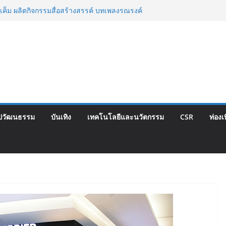
เค็ม ผลิตกิจกรรมสื่อสร้างสรรค์ บทเพลงรณรงค์
่อเพลง “ด้วยความห่วงไต”
กรรม CSR เพื่อสาธารณะประโยชน์ ในพื้นที่
ตำรวจตระเวนชายแดนนเรศวรป่าละอู
ไทย จับมือ กระทรวงวัฒนธรรม แถลงเปิดตัว
ลักษณ์อาหารภูมิภาค “รสถิ่นไทย” เฟ้นหาเมนู
 ดัน Soft Power สู่ระดับโลก
 ยุคบุกเบิก “วัดสุทธิฯ”รวมพลงาน “สิงห์สะพาน
ี้
ตสูชนะขาดนั่งบอร์ดการกีฬาเป็นสมัยที่สอง
ปวัฒนธรรม
บันเทิง
เทคโนโลยีและนวัตกรรม
CSR
ท่องเ