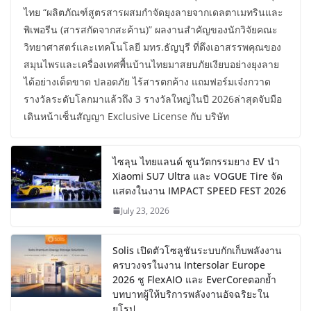
ไทย “ผลิตภัณฑ์สูตรสารผสมกำจัดยุงลายจากเดลตาเมทรินและ
พิเพอรีน (สารสกัดจากสะค้าน)” ผลงานสำคัญของนักวิจัยคณะ
วิทยาศาสตร์และเทคโนโลยี มทร.ธัญบุรี ที่ดึงเอาสรรพคุณของ
สมุนไพรและเครื่องเทศพื้นบ้านไทยมาสยบภัยเงียบอย่างยุงลาย
ได้อย่างเด็ดขาด ปลอดภัย ไร้สารตกค้าง แถมฟอร์มเจ๋งกวาด
รางวัลระดับโลกมาแล้วถึง 3 รางวัลใหญ่ในปี 2026ล่าสุดจับมือ
เดินหน้าเซ็นสัญญา Exclusive License กับ บริษัท
ไซลุน ไทยแลนด์ ชูนวัตกรรมยาง EV นำ
Xiaomi SU7 Ultra และ VOGUE Tire จัด
แสดงในงาน IMPACT SPEED FEST 2026
July 23, 2026
Solis เปิดตัวโซลูชันระบบกักเก็บพลังงาน
ครบวงจรในงาน Intersolar Europe
2026 ชู FlexAIO และ EverCoreตอกย้ำ
บทบาทผู้ให้บริการพลังงานอัจฉริยะใน
ยุโรป