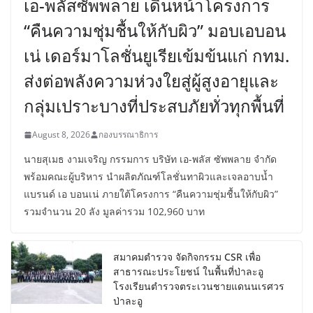
เอ-พลัสซัพพลาย เดินหน้าโครงการ
“คืนความชุ่มชื้นให้กับผิว” มอบเอบอน
เน่ เดอร์มาโลชั่นยูเรียเข้มข้นแก่ กทม.
ส่งต่อพลังความห่วงใยสู่ผู้สูงอายุและ
กลุ่มเปราะบางที่ประสบภัยทั่วทุกพื้นที่
August 8, 2026
กองบรรณาธิการ
นายสุเมธ งามเจริญ กรรมการ บริษัท เอ-พลัส ซัพพลาย จำกัด
พร้อมคณะผู้บริหาร นำผลิตภัณฑ์โลชั่นทาผิวและเจลอาบน้ำ
แบรนด์ เอ บอนเน่ ภายใต้โครงการ “คืนความชุ่มชื้นให้กับผิว”
รวมจำนวน 20 ลัง มูลค่ารวม 102,960 บาท
สมาคมตำรวจ จัดกิจกรรม CSR เพื่อ
สาธารณะประโยชน์ ในพื้นที่ป่าละอู
โรงเรียนตำรวจตระเวนชายแดนนเรศวร
ป่าละอู