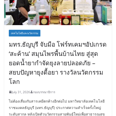
เทคโนโลยีและนวัตกรรม
มทร.ธัญบุรี จับมือ โฟร์ทเคมฯอัปเกรด
‘สะค้าน’ สมุนไพรพื้นบ้านไทย สู่สุด
ยอดน้ำยากำจัดยุงลายปลอดภัย –
สยบปัญหายุงดื้อยา รางวัลนวัตกรรม
โลก
July 31, 2026
กองบรรณาธิการ
ไม่ต้องเสี่ยงกับสารเคมีตกค้างอีกต่อไป มหาวิทยาลัยเทคโนโลยี
ราชมงคลธัญบุรี (มทร.ธัญบุรี) ประกาศความสำเร็จครั้งใหญ่
ระดับสากล หลังเปิดตัวนวัตกรรมสายพันธุ์ใหม่เพื่อสาธารณสุข