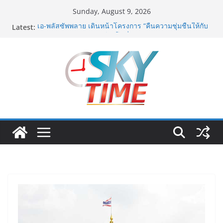
Skip
Sunday, August 9, 2026
to
Latest:
เอ-พลัสซัพพลาย เดินหน้าโครงการ “คืนความชุ่มชื้นให้กับ
content
ผิว” มอบเอบอนเน่ เดอร์มาโลชั่นยูเรียเข้มข้นแก่ กทม. ส่ง
ต่อพลังความห่วงใยสู่ผู้สูงอายุและกลุ่มเปราะบางที่ประสบ
ภัยทั่วทุกพื้นที่
รฟท. เปิดเวทีรับฟังความคิดเห็นประชาชน ครั้งที่ 2
โครงการรถไฟฟ้าสายสีแดงเข้ม “วงเวียนใหญ่–มหาชัย”
เดินหน้าพัฒนาโครงการบนพื้นฐานข้อเท็จจริงและการมี
ส่วนร่วม
“เอกนิติ” เตือนบริษัทมหาชนที่ค้างชำระค่าบริการวิชาชีพ
ต้องเปิดเผยข้อมูลทางบัญชีอย่างถูกต้อง ระวังการนำส่งงบ
การเงินต่อ ก.ล.ต. โดยไม่แสดงภาระหนี้ตามข้อเท็จจริง
อาจเข้าข่ายรายงานข้อมูลอันเป็นเท็จ
พิตบลู ศิษย์ทรายทอง กำปั้นดาวรุ่งวัย 15 ปีตัวแทน
จ.พะเยาควงกำปั้นชนะน็อค ณัฐพัฒน์ ทองไสล กำปั้นรุ่นพี่
วัย 19 ปีตัวแทน จ.สมุทรสาคร ผ่านเข้ารอบ 8 คนสุดท้าย
มวยรอบโกลบอลเฮ้าส์ สู่บัลลังก์โลก 108 ปอนด์ในศึก
มวยไทย SUPER CHAMP
ภารกิจตำรวจจราจรโครงการพระราชดำริ นำส่งอวัยวะ
หัวใจ ดวงที่ 184 สำเร็จลุล่วง ณ รพ.ศิริราช