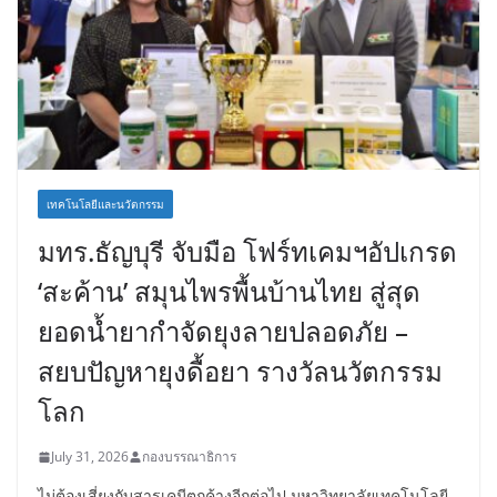
เทคโนโลยีและนวัตกรรม
มทร.ธัญบุรี จับมือ โฟร์ทเคมฯอัปเกรด
‘สะค้าน’ สมุนไพรพื้นบ้านไทย สู่สุด
ยอดน้ำยากำจัดยุงลายปลอดภัย –
สยบปัญหายุงดื้อยา รางวัลนวัตกรรม
โลก
July 31, 2026
กองบรรณาธิการ
ไม่ต้องเสี่ยงกับสารเคมีตกค้างอีกต่อไป มหาวิทยาลัยเทคโนโลยี