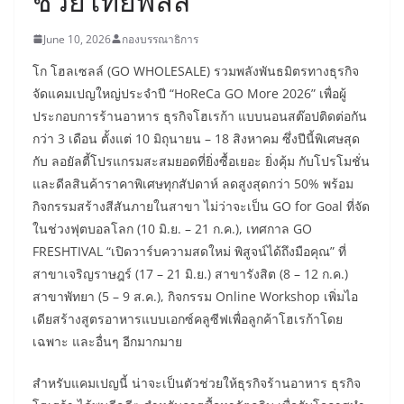
ช่วยไทยพลัส”
June 10, 2026
กองบรรณาธิการ
โก โฮลเซลล์ (GO WHOLESALE) รวมพลังพันธมิตรทางธุรกิจ
จัดแคมเปญใหญ่ประจำปี “HoReCa GO More 2026” เพื่อผู้
ประกอบการร้านอาหาร ธุรกิจโฮเรก้า แบบนอนสต๊อปติดต่อกัน
กว่า 3 เดือน ตั้งแต่ 10 มิถุนายน – 18 สิงหาคม ซึ่งปีนี้พิเศษสุด
กับ ลอยัลตี้โปรแกรมสะสมยอดที่ยิ่งซื้อเยอะ ยิ่งคุ้ม กับโปรโมชั่น
และดีลสินค้าราคาพิเศษทุกสัปดาห์ ลดสูงสุดกว่า 50% พร้อม
กิจกรรมสร้างสีสันภายในสาขา ไม่ว่าจะเป็น GO for Goal ที่จัด
ในช่วงฟุตบอลโลก (10 มิ.ย. – 21 ก.ค.), เทศกาล GO
FRESHTIVAL “เปิดวาร์บความสดใหม่ พิสูจน์ได้ถึงมือคุณ” ที่
สาขาเจริญราษฎร์ (17 – 21 มิ.ย.) สาขารังสิต (8 – 12 ก.ค.)
สาขาพัทยา (5 – 9 ส.ค.), กิจกรรม Online Workshop เพิ่มไอ
เดียสร้างสูตรอาหารแบบเอกซ์คลูซีฟเพื่อลูกค้าโฮเรก้าโดย
เฉพาะ และอื่นๆ อีกมากมาย
สำหรับแคมเปญนี้ น่าจะเป็นตัวช่วยให้ธุรกิจร้านอาหาร ธุรกิจ