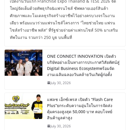
เปิดงานวันแรก Franchise Expo Thailand & TESE 2026 จัด
ใหญ่จัดเต็มด้วยทัพธุรกิจ&แฟรนไชส์ ซัพพลายเออร์สินค้า
ศักยภาพและโมเดลธุรกิจสร้างอาชีพไว้อย่างครบวงจรในงาน
เดียว พร้อมแนวร่วมแฟรนไชส์โครงการ “ไทยช่วยไทย แฟรน
ไชส์สร้างอาชีพ พลัส” ที่รัฐช่วยจ่ายค่าแฟรนไชส์ 50% มาเสริม
ทัพในงาน รวมกว่า 250 บูธ บนพื้นที่
ONE CONNECT INNOVATION เปิดตัว
บริษัทอย่างเป็นทางการประกาศวิสัยทัศน์สู่
Digital Business Ecosystemพร้อมจัด
งานเฉลิมฉลองวันคล้ายวันเกิดผู้ก่อตั้ง
July 30, 2026
แฟลช เอ็กซ์เพรส เปิดตัว “Flash Care
Plus”ยกระดับความอุ่นใจในการจัดส่ง
คุ้มครองสูงสุด 50,000 บาท ตอบโจทย์
สินค้ามูลค่าสูง
July 30, 2026