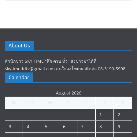
About Us
สำนักข่าว SKY TIME "ลึก ครบ ทั่ว" ส่งข่าวมาได้ที่
skytimeddtv@gmail.com สนใจลงโฆษณาติดต่อ 06-3190-5998
Calendar
August 2026
M
T
W
T
F
S
S
1
2
3
4
5
6
7
8
9