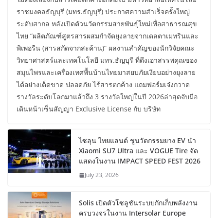
ราชมงคลธัญบุรี (มทร.ธัญบุรี) ประกาศความสำเร็จครั้งใหญ่
ระดับสากล หลังเปิดตัวนวัตกรรมสายพันธุ์ใหม่เพื่อสาธารณสุข
ไทย “ผลิตภัณฑ์สูตรสารผสมกำจัดยุงลายจากเดลตาเมทรินและ
พิเพอรีน (สารสกัดจากสะค้าน)” ผลงานสำคัญของนักวิจัยคณะ
วิทยาศาสตร์และเทคโนโลยี มทร.ธัญบุรี ที่ดึงเอาสรรพคุณของ
สมุนไพรและเครื่องเทศพื้นบ้านไทยมาสยบภัยเงียบอย่างยุงลาย
ได้อย่างเด็ดขาด ปลอดภัย ไร้สารตกค้าง แถมฟอร์มเจ๋งกวาด
รางวัลระดับโลกมาแล้วถึง 3 รางวัลใหญ่ในปี 2026ล่าสุดจับมือ
เดินหน้าเซ็นสัญญา Exclusive License กับ บริษัท
ไซลุน ไทยแลนด์ ชูนวัตกรรมยาง EV นำ
Xiaomi SU7 Ultra และ VOGUE Tire จัด
แสดงในงาน IMPACT SPEED FEST 2026
July 23, 2026
Solis เปิดตัวโซลูชันระบบกักเก็บพลังงาน
ครบวงจรในงาน Intersolar Europe