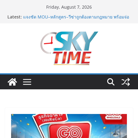
Skip
Friday, August 7, 2026
to
Latest:
มทร.กรุงเทพ โต้ข่าวเท็จยันดำเนินงานตามธรรมาภิบาล
content
แจงชัด MOU–หลักสูตร–วีซ่าถูกต้องตามกฎหมาย พร้อมจ่อ
ดำเนินคดีผู้บิดเบือนข้อมูล
ฟุตซอลไทย พ่าย รัสเซีย 1-7 ส่งท้ายรายการ คอนติเนนทัล
ฟุตซอล แชมเปี้ยนชิพ 2026
ททท. เดินหน้ารุกตลาด Corporate Travel ดึงเอเย่นต์กว่า
52 บริษัท ทดสอบเส้นทางท่องเที่ยว Corporate ยกระดับ
ภาคตะวันออกสู่จุดหมายปลายทางคุณภาพ
ททท. ต้อนรับเที่ยวบินปฐมฤกษ์สายการบิน TransNusa
Airlines เส้นทางจาการ์ตา-กรุงเทพฯ เสริม Air
Connectivity ดึงนักท่องเที่ยวคุณภาพจากอินโดนีเซีย เริ่ม
เที่ยวแรกบินแรก 6 สิงหาคมนี้
ม.วลัยลักษณ์ จับมือ รพ.กรุงเทพสิริโรจน์ ยกระดับ
สารสนเทศการแพทย์-เวชศาสตร์ป้องกัน สู่ศูนย์กลางภาค
ใต้ตอนบน