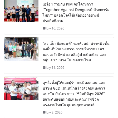
เอิร์ธฯ ร่วมกับ PIM จัดโครงการ
“Together Against Dengueเด็กไทยการ์ด
ไม่ตก” ปลอดโรคไข้เลือดออกอย่างมี
ประสิทธิภาพ
July 16, 2026
“สจ.เล็กเมืองนนท์” รองหัวหน้าพรรคฟิวชั่น
ลงพื้นที่นำคณะกรรมการบริหารพรรคฯ
มอบถุงยังชีพช่วยเหลือผู้ป่วยติดเตียง และ
กลุ่มเปราะบาง ในเขตสายไหม
July 11, 2026
สุขใจทั้งผู้ให้และผู้รับ บจ.ดีคอลเจน และ
บริษัท GED เดินหน้าสร้างสังคมแห่งการ
แบ่งบัน​ กับโครงการ “ชีวิตดีมีสุข 2026”
ยกระดับสุขอนามัยและคุณภาพชีวิต
แรงงานไทยในชุมชนยุทธศาสตร์
July 8, 2026