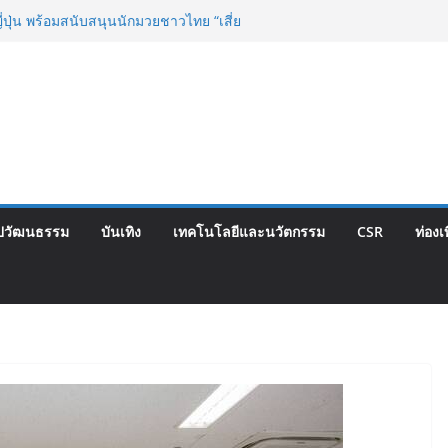
วามคิดเห็นประชาชน ครั้งที่ 2 โครงการ
 “วงเวียนใหญ่–มหาชัย” เดินหน้าพัฒนา
เท็จจริงและการมีส่วนร่วม
ี่ปุ่น พร้อมสนับสนุนนักมวยชาวไทย “เสี่ย
ซ์ เว็บรับรองสถิติมวย หลัง บล็อกเล็ก ผิด
กำปั้นดาวรุ่งวัย 15 ปีตัวแทน จ.พะเยาควง
น์ ทองไสล กำปั้นรุ่นพี่วัย 19 ปีตัวแทน
ารอบ 8 คนสุดท้ายมวยรอบโกลบอลเฮ้าส์ สู่
อนด์ในศึกมวยไทย SUPER CHAMP
ครงการพระราชดำริ นำส่งอวัยวะหัวใจ ดวง
ปวัฒนธรรม
บันเทิง
เทคโนโลยีและนวัตกรรม
CSR
ท่องเ
ณ รพ.ศิริราช
น้าโครงการ “คืนความชุ่มชื้นให้กับผิว” มอบ
่นยูเรียเข้มข้นแก่ กทม. ส่งต่อพลังความ
กลุ่มเปราะบางที่ประสบภัยทั่วทุกพื้นที่