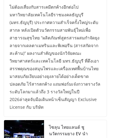
ไม่ต้องเสี่ยงกับสารเคมีตกค้างอีกต่อไป
มหาวิทยาลัยเทคโนโลยีราชมงคลธัญบุรี
(มทร.ธัญบุรี) ประกาศความสำเร็จครั้งใหญ่ระดับ
สากล หลังเปิดตัวนวัตกรรมสายพันธุ์ใหม่เพื่อ
สาธารณสุขไทย “ผลิตภัณฑ์สูตรสารผสมกำจัดยุง
ลายจากเดลตาเมทรินและพิเพอรีน (สารสกัดจาก
สะค้าน)” ผลงานสำคัญของนักวิจัยคณะ
วิทยาศาสตร์และเทคโนโลยี มทร.ธัญบุรี ที่ดึงเอา
สรรพคุณของสมุนไพรและเครื่องเทศพื้นบ้านไทย
มาสยบภัยเงียบอย่างยุงลายได้อย่างเด็ดขาด
ปลอดภัย ไร้สารตกค้าง แถมฟอร์มเจ๋งกวาดรางวัล
ระดับโลกมาแล้วถึง 3 รางวัลใหญ่ในปี
2026ล่าสุดจับมือเดินหน้าเซ็นสัญญา Exclusive
License กับ บริษัท
ไซลุน ไทยแลนด์ ชู
นวัตกรรมยาง EV นำ