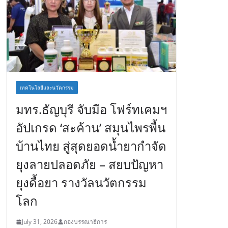
เทคโนโลยีและนวัตกรรม
มทร.ธัญบุรี จับมือ โฟร์ทเคมฯ
อัปเกรด ‘สะค้าน’ สมุนไพรพื้น
บ้านไทย สู่สุดยอดน้ำยากำจัด
ยุงลายปลอดภัย – สยบปัญหา
ยุงดื้อยา รางวัลนวัตกรรม
โลก
July 31, 2026
กองบรรณาธิการ