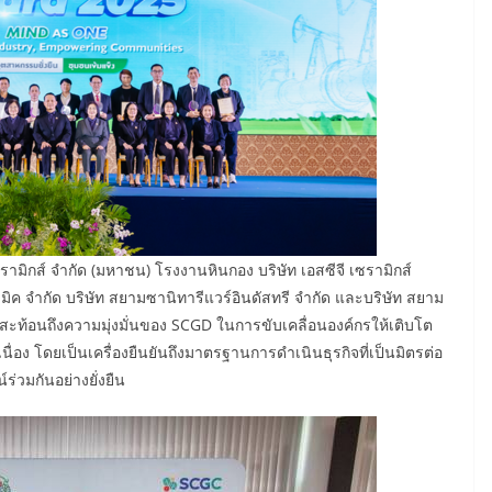
ี เซรามิกส์ จำกัด (มหาชน) โรงงานหินกอง บริษัท เอสซีจี เซรามิกส์
ิค จำกัด บริษัท สยามซานิทารีแวร์อินดัสทรี จำกัด และบริษัท สยาม
วสะท้อนถึงความมุ่งมั่นของ SCGD ในการขับเคลื่อนองค์กรให้เติบโต
ื่อง โดยเป็นเครื่องยืนยันถึงมาตรฐานการดำเนินธุรกิจที่เป็นมิตรต่อ
ร่วมกันอย่างยั่งยืน