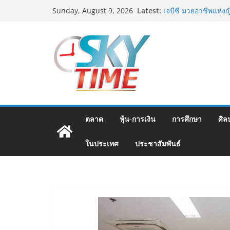
Skip
รฟท. เปิดเวทีรับฟังค
Latest:
Sunday, August 9, 2026
รถไฟฟ้าสายสีแดงเข้ม
to
โครงการบนพื้นฐานข้อ
content
เจบีซี มวยอาชีพแห่งญ
นริส”แนะเพิ่มไฟท์แฟ็ก
พลาด
พิตบลู ศิษย์ทรายทอง 
กำปั้นชนะน็อค ณัฐพัฒ
จ.สมุทรสาคร ผ่านเข้
บัลลังก์โลก 108 ป
ภารกิจตำรวจจราจรโ
ตลาด
หุ้น-การเงิน
การศึกษา
ศิล
ที่ 184 สำเร็จลุล่วง 
เอ-พลัสซัพพลาย เดินห
เอบอนเน่ เดอร์มาโลชั
ในประเทศ
ประชาสัมพันธ์
ห่วงใยสู่ผู้สูงอายุและ