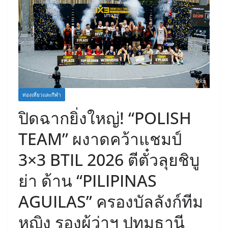
ท่องเที่ยวและกีฬา
ปิดฉากยิ่งใหญ่! “POLISH
TEAM” ผงาดคว้าแชมป์
3×3 BTIL 2026 ตีตั๋วลุยชิบู
ย่า ด้าน “PILIPINAS
AGUILAS” ครองบัลลังก์ทีม
หญิง รองผู้ว่าฯ ปทุมธานี