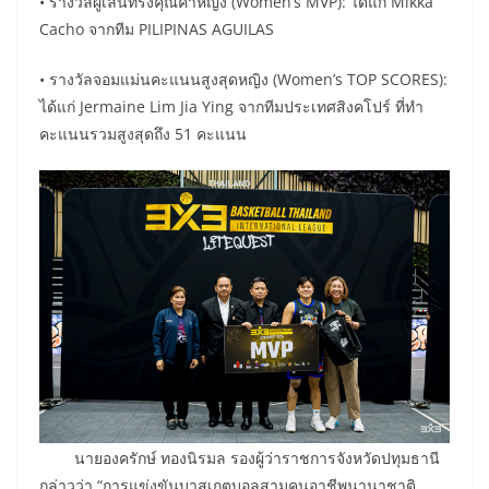
• รางวัลผู้เล่นทรงคุณค่าหญิง (Women’s MVP): ได้แก่ Mikka
Cacho จากทีม PILIPINAS AGUILAS
• รางวัลจอมแม่นคะแนนสูงสุดหญิง (Women’s TOP SCORES):
ได้แก่ Jermaine Lim Jia Ying จากทีมประเทศสิงคโปร์ ที่ทำ
คะแนนรวมสูงสุดถึง 51 คะแนน
นายองครักษ์ ทองนิรมล รองผู้ว่าราชการจังหวัดปทุมธานี
กล่าวว่า “การแข่งขันบาสเกตบอลสามคนอาชีพนานาชาติ