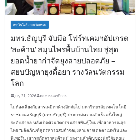
เทคโนโลยีและนวัตกรรม
มทร.ธัญบุรี จับมือ โฟร์ทเคมฯอัปเกรด
‘สะค้าน’ สมุนไพรพื้นบ้านไทย สู่สุด
ยอดน้ำยากำจัดยุงลายปลอดภัย –
สยบปัญหายุงดื้อยา รางวัลนวัตกรรม
โลก
July 31, 2026
กองบรรณาธิการ
ไม่ต้องเสี่ยงกับสารเคมีตกค้างอีกต่อไป มหาวิทยาลัยเทคโนโลยี
ราชมงคลธัญบุรี (มทร.ธัญบุรี) ประกาศความสำเร็จครั้งใหญ่
ระดับสากล หลังเปิดตัวนวัตกรรมสายพันธุ์ใหม่เพื่อสาธารณสุข
ไทย “ผลิตภัณฑ์สูตรสารผสมกำจัดยุงลายจากเดลตาเมทรินและ
พิเพอรีน (สารสกัดจากสะค้าน)” ผลงานสำคัญของนักวิจัยคณะ