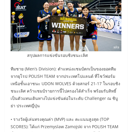
สรุปผลการแข่งขันรอบชิงชนะเลิศ
ทีมชาย (Men’s Division): ตำแหน่งแชมป์ตกเป็นของยอดทีม
จากยุโรป POLISH TEAM จากประเทศโปแลนด์ ที่โชว์ฟอร์ม
เหนือชั้นเอาชนะ UDON WOLVES ด้วยสกอร์ 21-17 ในรอบชิง
ชนะเลิศ คว้าแชมป์รายการนี้ไปครองได้สำเร็จ พร้อมรับสิทธิ์
เป็นตัวแทนเดินทางไปแข่งขันต่อในระดับ Challenger ณ ชิบู
ย่า ประเทศญี่ปุ่น
• รางวัลผู้เล่นทรงคุณค่า (MVP) และ คะแนนสูงสุด (TOP
SCORES): ได้แก่ Przemyslaw Zamojski จาก POLISH TEAM