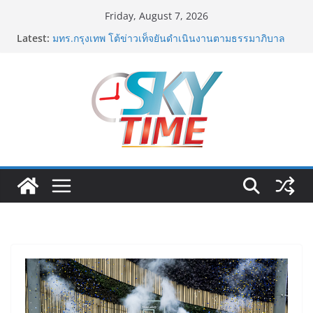
Skip
Friday, August 7, 2026
to
ม.วลัยลักษณ์ จับมือ รพ.กรุงเทพสิริโรจน์ ยกระดับ
Latest:
content
สารสนเทศการแพทย์-เวชศาสตร์ป้องกัน สู่ศูนย์กลางภาค
ใต้ตอนบน
มทร.กรุงเทพ โต้ข่าวเท็จยันดำเนินงานตามธรรมาภิบาล
แจงชัด MOU–หลักสูตร–วีซ่าถูกต้องตามกฎหมาย พร้อมจ่อ
ดำเนินคดีผู้บิดเบือนข้อมูล
ฟุตซอลไทย พ่าย รัสเซีย 1-7 ส่งท้ายรายการ คอนติเนนทัล
ฟุตซอล แชมเปี้ยนชิพ 2026
ททท. เดินหน้ารุกตลาด Corporate Travel ดึงเอเย่นต์กว่า
52 บริษัท ทดสอบเส้นทางท่องเที่ยว Corporate ยกระดับ
ภาคตะวันออกสู่จุดหมายปลายทางคุณภาพ
ททท. ต้อนรับเที่ยวบินปฐมฤกษ์สายการบิน TransNusa
Airlines เส้นทางจาการ์ตา-กรุงเทพฯ เสริม Air
Connectivity ดึงนักท่องเที่ยวคุณภาพจากอินโดนีเซีย เริ่ม
เที่ยวแรกบินแรก 6 สิงหาคมนี้