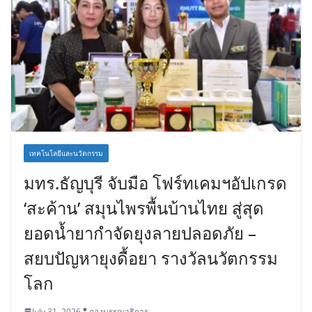
เทคโนโลยีและนวัตกรรม
มทร.ธัญบุรี จับมือ โฟร์ทเคมฯอัปเกรด
‘สะค้าน’ สมุนไพรพื้นบ้านไทย สู่สุด
ยอดน้ำยากำจัดยุงลายปลอดภัย –
สยบปัญหายุงดื้อยา รางวัลนวัตกรรม
โลก
July 31, 2026
กองบรรณาธิการ