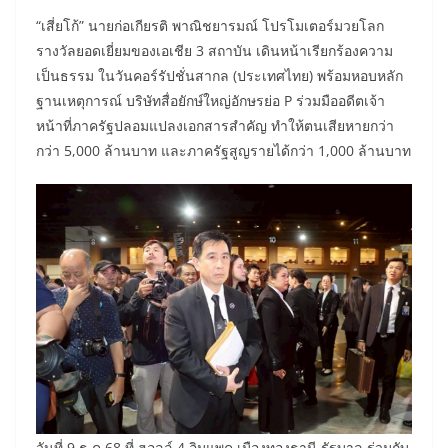
“เสี่ยโก้” นายก่อเกียรติ พาณิชยารมณ์ โปรโมเตอร์มวยโลก
รางวัลยอดเยี่ยมของเอเชีย 3 สถาบัน เดินหน้าเรียกร้องความ
เป็นธรรม ในวันคอร์รัปชั่นสากล (ประเทศไทย) พร้อมหอบหลัก
ฐานเหตุการณ์ บริษัทสื่อยักษ์ใหญ่อักษรย่อ P ร่วมมืออดีตเจ้า
หน้าที่ภาครัฐปลอมแปลงเอกสารสำคัญ ทำให้ตนเสียหายกว่า
กว่า 5,000 ล้านบาท และภาครัฐสูญรายได้กว่า 1,000 ล้านบาท
วันที่ 9 ธ.ค.68 ที่ ฮอลล์ 4 อิมแพค เมืองทองธานี รัฐบาล ร่วมกับ