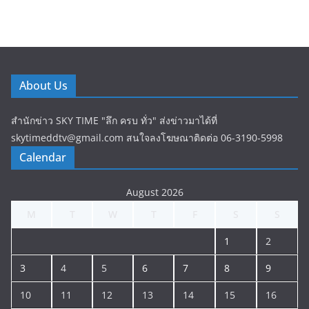
About Us
สำนักข่าว SKY TIME "ลึก ครบ ทั่ว" ส่งข่าวมาได้ที่
skytimeddtv@gmail.com สนใจลงโฆษณาติดต่อ 06-3190-5998
Calendar
August 2026
M
T
W
T
F
S
S
1
2
3
4
5
6
7
8
9
10
11
12
13
14
15
16