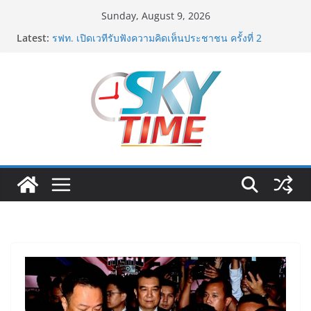
Skip
Sunday, August 9, 2026
to
Latest:
เอ-พลัสซัพพลาย เดินหน้าโครงการ “คืนความชุ่มชื้นให้กับ
content
ผิว” มอบเอบอนเน่ เดอร์มาโลชั่นยูเรียเข้มข้นแก่ กทม. ส่ง
ต่อพลังความห่วงใยสู่ผู้สูงอายุและกลุ่มเปราะบางที่ประสบ
ภัยทั่วทุกพื้นที่
รฟท. เปิดเวทีรับฟังความคิดเห็นประชาชน ครั้งที่ 2
โครงการรถไฟฟ้าสายสีแดงเข้ม “วงเวียนใหญ่–มหาชัย”
เดินหน้าพัฒนาโครงการบนพื้นฐานข้อเท็จจริงและการมี
ส่วนร่วม
“เอกนิติ” เตือนบริษัทมหาชนที่ค้างชำระค่าบริการวิชาชีพ
ต้องเปิดเผยข้อมูลทางบัญชีอย่างถูกต้อง ระวังการนำส่งงบ
การเงินต่อ ก.ล.ต. โดยไม่แสดงภาระหนี้ตามข้อเท็จจริง
อาจเข้าข่ายรายงานข้อมูลอันเป็นเท็จ
พิตบลู ศิษย์ทรายทอง กำปั้นดาวรุ่งวัย 15 ปีตัวแทน
จ.พะเยาควงกำปั้นชนะน็อค ณัฐพัฒน์ ทองไสล กำปั้นรุ่นพี่
วัย 19 ปีตัวแทน จ.สมุทรสาคร ผ่านเข้ารอบ 8 คนสุดท้าย
มวยรอบโกลบอลเฮ้าส์ สู่บัลลังก์โลก 108 ปอนด์ในศึก
มวยไทย SUPER CHAMP
ภารกิจตำรวจจราจรโครงการพระราชดำริ นำส่งอวัยวะ
หัวใจ ดวงที่ 184 สำเร็จลุล่วง ณ รพ.ศิริราช