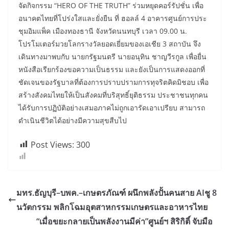
จัดกิจกรรม “HERO OF THE TRUTH” ร่วมหยุดคอร์รัปชั่น เพื่อ
อนาคตไทยที่โปร่งใสและยั่งยืน ที่ ฮอลล์ 4 อาคารศูนย์การประ
ชุมอิมแพ็ค เมืองทองธานี จังหวัดนนทบุรี เวลา 09.00 น.
โปรโมเตอร์มวยโลกรางวัลยอดเยี่ยมของเอเชีย 3 สถาบัน จึง
เดินทางมาพบกับ นายกรัฐมนตรี นายอนุทิน ชาญวีรกูล เพื่อยื่น
หนังสือเรียกร้องขอความเป็นธรรม และยังเป็นการแสดงออกที่
ชัดเจนของรัฐบาลที่ต้องการปราบปรามการทุจริตคิดมิชอบ เพื่อ
สร้างสังคมไทยให้เป็นสังคมที่บริสุทธิ์ยุติธรรม ประชาชนทุกคน
ได้รับการปฏิบัติอย่างเสมอภาคไม่ถูกเอารัดเอาเปรียบ สามารถ
ดำเนินชีวิตได้อย่างมีความสุขสืบไป
Post Views:
300
มทร.ธัญบุรี–บพค.–เกษตรภัณฑ์ ผนึกพลังปั้นคนสาย AIชู 8
นวัตกรรม พลิกโฉมอุตสาหกรรมเกษตรและอาหารไทย
“เมื่อขยะกลายเป็นพลังงานมีค่า”ศูนย์ฯ สิริกิติ์ จับมือ