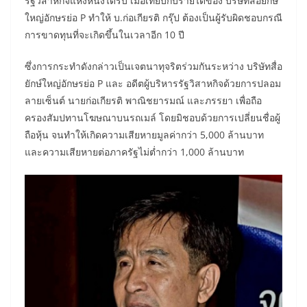
รัฐวิสาหกิจแห่งหนึ่งได้รับ เมื่อเทียบกับรายได้ของ บริษัทสื่อยักษ์
ใหญ่อักษรย่อ P ทำให้ บ.ก่อเกียรติ กรุ๊ป ต้องเป็นผู้รับผิดชอบกรณี
การขาดทุนที่จะเกิดขึ้นในเวลาอีก 10 ปี
ซึ่งการกระทำดังกล่าวเป็นเจตนาทุจริตร่วมกันระหว่าง บริษัทสื่อ
ยักษ์ใหญ่อักษรย่อ P และ อดีตผู้บริหารรัฐวิสาหกิจด้วยการปลอม
ลายเซ็นต์ นายก่อเกียรติ พาณิชยารมณ์ และภรรยา เพื่อถือ
ครองสัมปทานโฆษณาบนรถเมล์ โดยมิชอบด้วยการเปลี่ยนชื่อผู้
ถือหุ้น จนทำให้เกิดความเสียหายมูลค่ากว่า 5,000 ล้านบาท
และความเสียหายต่อภาครัฐไม่ต่ำกว่า 1,000 ล้านบาท