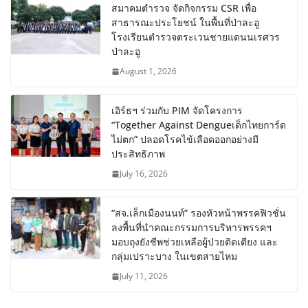
สมาคมตำรวจ จัดกิจกรรม CSR เพื่อ
สาธารณะประโยชน์ ในพื้นที่ป่าละอู
โรงเรียนตำรวจตระเวนชายแดนนเรศวร
ป่าละอู
August 1, 2026
เอิร์ธฯ ร่วมกับ PIM จัดโครงการ
“Together Against Dengueเด็กไทยการ์ด
ไม่ตก” ปลอดโรคไข้เลือดออกอย่างมี
ประสิทธิภาพ
July 16, 2026
“สจ.เล็กเมืองนนท์” รองหัวหน้าพรรคฟิวชั่น
ลงพื้นที่นำคณะกรรมการบริหารพรรคฯ
มอบถุงยังชีพช่วยเหลือผู้ป่วยติดเตียง และ
กลุ่มเปราะบาง ในเขตสายไหม
July 11, 2026