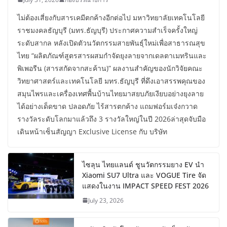
ไม่ต้องเสี่ยงกับสารเคมีตกค้างอีกต่อไป มหาวิทยาลัยเทคโนโลยี
ราชมงคลธัญบุรี (มทร.ธัญบุรี) ประกาศความสำเร็จครั้งใหญ่
ระดับสากล หลังเปิดตัวนวัตกรรมสายพันธุ์ใหม่เพื่อสาธารณสุข
ไทย “ผลิตภัณฑ์สูตรสารผสมกำจัดยุงลายจากเดลตาเมทรินและ
พิเพอรีน (สารสกัดจากสะค้าน)” ผลงานสำคัญของนักวิจัยคณะ
วิทยาศาสตร์และเทคโนโลยี มทร.ธัญบุรี ที่ดึงเอาสรรพคุณของ
สมุนไพรและเครื่องเทศพื้นบ้านไทยมาสยบภัยเงียบอย่างยุงลาย
ได้อย่างเด็ดขาด ปลอดภัย ไร้สารตกค้าง แถมฟอร์มเจ๋งกวาด
รางวัลระดับโลกมาแล้วถึง 3 รางวัลใหญ่ในปี 2026ล่าสุดจับมือ
เดินหน้าเซ็นสัญญา Exclusive License กับ บริษัท
ไซลุน ไทยแลนด์ ชูนวัตกรรมยาง EV นำ
Xiaomi SU7 Ultra และ VOGUE Tire จัด
แสดงในงาน IMPACT SPEED FEST 2026
July 23, 2026