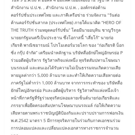
สำนักงาน ป.ป.ช. , สำนักงาน ป.ป.ท. , องค์กรต่อต้าน
คอร์รัปชั่นประเทศไทย และภาคีเครือข่าย ร่วมจัดงาน “วันต่อ
ค้านคอร์รัปชั่นสากล (ประเทศไทย) ภายใต้แนวคิด “HERO OF
THE TRUTH ร่วมหยุดคอร์รัปชั่น” โดยมีนายอนุทิน ชาญวีรกูล
นายยกรัฐมนตรีเป็นประธาน ซึ่งโอกาสนี้ “เสี่ยโก้” นายก่อ
เกียรติ พาณิชยารมณ์ โปรโมเตอร์มวยโลก ของ “ก่อเกียรติ บ็อก
ซิ่ง กรุ๊ป จำกัด” เตรียมนำหลักฐาน บริษัทสื่อยักษ์ใหญ่อักษรย่อ P
ร่วมอดีตผู้บริหาร รัฐวิสาหกิจแห่งหนึ่ง ทุจริตสัมปทานโฆษณา
บนรถเมล์ และตนเองได้รับความไม่เป็นธรรมจนเกิดความเสีย
หายมูลค่ากว่า 5,000 ล้านบาท และทำให้เกิดความเสียหายต่อ
ภาครัฐไม่ต่ำกว่า 1,000 ล้านบาท จากการกระทำของ บริษัทสื่อ
ยักษ์ใหญ่อักษรย่อ Pและอดีตผู้บริหาร รัฐวิสาหกิจแห่งหนึ่งเจ้า
หน้าที่ภาครัฐที่รัฐร่วมทุจริตปลอมลายเซ็นต์นายก่อเกียรติและ
ภรรยาเพื่อยึดครองสัมปทานโฆษณาบนรถเมล์ ก่อให้เกิดความ
เสียหายตามพระราชบัญญัติป้องกันและปราบปรามการฟอกเงิน
พ.ศ.2542 มาตรา 5 มีการทุจริตภายในร่วมกับภาคเอกชนร่วม
การปลอมแปลงและเปลี่ยนแปลงเอกสารทางราชการจำนวน