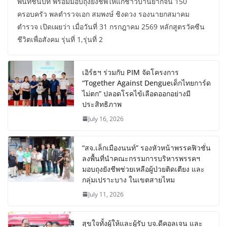
พื้นที่ชนบท พร้อมมอบถุงยังชีพให้แก่ชาวบ้านยากจน 150
ครอบครัว พลตำรวจเอก สมพงษ์ ชิงดวง รองนายกสมาคม
ตำรวจ เปิดเผยว่า เมื่อวันที่ 31 กรกฎาคม 2569 หลักสูตรวัคซีน
ชีวิตเพื่อสังคม รุ่นที่ 1,รุ่นที่ 2
เอิร์ธฯ ร่วมกับ PIM จัดโครงการ
“Together Against Dengueเด็กไทยการ์ด
ไม่ตก” ปลอดโรคไข้เลือดออกอย่างมี
ประสิทธิภาพ
July 16, 2026
“สจ.เล็กเมืองนนท์” รองหัวหน้าพรรคฟิวชั่น
ลงพื้นที่นำคณะกรรมการบริหารพรรคฯ
มอบถุงยังชีพช่วยเหลือผู้ป่วยติดเตียง และ
กลุ่มเปราะบาง ในเขตสายไหม
July 11, 2026
สุขใจทั้งผู้ให้และผู้รับ บจ.ดีคอลเจน และ