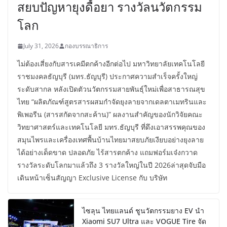
สยบปัญหายุงดื้อยา รางวัลนวัตกรรม
โลก
July 31, 2026
กองบรรณาธิการ
ไม่ต้องเสี่ยงกับสารเคมีตกค้างอีกต่อไป มหาวิทยาลัยเทคโนโลยี
ราชมงคลธัญบุรี (มทร.ธัญบุรี) ประกาศความสำเร็จครั้งใหญ่
ระดับสากล หลังเปิดตัวนวัตกรรมสายพันธุ์ใหม่เพื่อสาธารณสุข
ไทย “ผลิตภัณฑ์สูตรสารผสมกำจัดยุงลายจากเดลตาเมทรินและ
พิเพอรีน (สารสกัดจากสะค้าน)” ผลงานสำคัญของนักวิจัยคณะ
วิทยาศาสตร์และเทคโนโลยี มทร.ธัญบุรี ที่ดึงเอาสรรพคุณของ
สมุนไพรและเครื่องเทศพื้นบ้านไทยมาสยบภัยเงียบอย่างยุงลาย
ได้อย่างเด็ดขาด ปลอดภัย ไร้สารตกค้าง แถมฟอร์มเจ๋งกวาด
รางวัลระดับโลกมาแล้วถึง 3 รางวัลใหญ่ในปี 2026ล่าสุดจับมือ
เดินหน้าเซ็นสัญญา Exclusive License กับ บริษัท
ไซลุน ไทยแลนด์ ชูนวัตกรรมยาง EV นำ
Xiaomi SU7 Ultra และ VOGUE Tire จัด