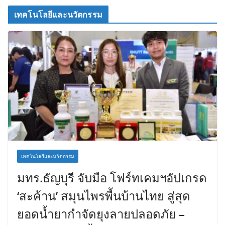
เทคโนโลยีและนวัตกรรม
เทคโนโลยีและนวัตกรรม
มทร.ธัญบุรี จับมือ โฟร์ทเคมฯอัปเกรด
‘สะค้าน’ สมุนไพรพื้นบ้านไทย สู่สุด
ยอดน้ำยากำจัดยุงลายปลอดภัย –