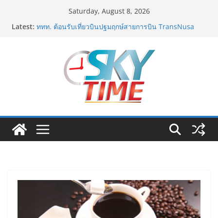
Skip
Saturday, August 8, 2026
to
Latest:
ททท. ต้อนรับเที่ยวบินปฐมฤกษ์สายการบิน TransNusa
content
Airlines เส้นทางจาการ์ตา-กรุงเทพฯ เสริม Air
Connectivity ดึงนักท่องเที่ยวคุณภาพจากอินโดนีเซีย เริ่ม
เที่ยวแรกบินแรก 6 สิงหาคมนี้
ม.วลัยลักษณ์ จับมือ รพ.กรุงเทพสิริโรจน์ ยกระดับ
สารสนเทศการแพทย์-เวชศาสตร์ป้องกัน สู่ศูนย์กลางภาค
ใต้ตอนบน
รฟท. เปิดเวทีรับฟังความคิดเห็นประชาชน ครั้งที่ 2
โครงการรถไฟฟ้าสายสีแดงเข้ม “วงเวียนใหญ่–มหาชัย”
เดินหน้าพัฒนาโครงการบนพื้นฐานข้อเท็จจริงและการมี
ส่วนร่วม
เจบีซี มวยอาชีพแห่งญี่ปุ่น พร้อมสนับสนุนนักมวยชาวไทย
“เสี่ยนริส”แนะเพิ่มไฟท์แฟ็กซ์ เว็บรับรองสถิติมวย หลัง
บล็อกเล็ก ผิดพลาด
ททท. เดินหน้ารุกตลาด Corporate Travel ดึงเอเย่นต์กว่า
52 บริษัท ทดสอบเส้นทางท่องเที่ยว Corporate ยกระดับ
ภาคตะวันออกสู่จุดหมายปลายทางคุณภาพ