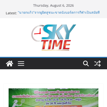
Skip
Thursday, August 6, 2026
to
Latest:
“นายกแก้ว”จากยูยิตสูชนะขาดนั่งบอร์ดการกีฬาเป็นสมัยที่
content
สอง
เครือข่ายลดบริโภคเค็ม ผลิตกิจกรรมสื่อสร้างสรรค์
บทเพลงรณรงค์เครือข่ายลดเค็ม ชื่อเพลง “ด้วยความห่วง
ไต”
ฟุตซอลไทย เสมอ เวียดนาม 3-3 ลุ้นคว้าแชมป์คอนติเน
นทัล 2026 นัดสุดท้าย
มูลนิธิกองทุนนิยมไทย จับมือ กระทรวงวัฒนธรรม แถลง
เปิดตัวโครงการ ประกวดอัตลักษณ์อาหารภูมิภาค “รสถิ่น
ไทย” เฟ้นหาเมนูต้นตำรับ 4 ภูมิภาค ดัน Soft Power สู่
ระดับโลก
อดีตแข้งดังทีมชาติ ยุคบุกเบิก “วัดสุทธิฯ”รวมพลงาน “สิงห์
สะพานปลา” คืนถิ่น 8 ส.ค.นี้