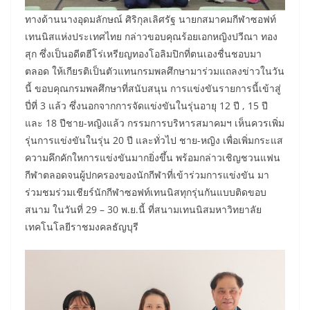
ทางด้านนางอุดมลักษณ์ ศิริกุลเลิศรัฐ นายกสมาคมกีฬาซอฟท์
เทนนิสแห่งประเทศไทย กล่าวขอบคุณร้อยเอกหญิงปวีณา ทอง
สุก ซึ่งเป็นอดีตฮีโร่เหรียญทองโอลิมปิกที่ตนเองชื่นชอบมา
ตลอด ให้เกียรติเป็นตัวแทนกรมพลศึกษามาร่วมแถลงข่าวในวัน
นี้ ขอบคุณกรมพลศึกษาที่สนับสนุน การแข่งขันรายการนี้เข้าสู่
ปี่ที่ 3 แล้ว ซึ่งนอกจากการจัดแข่งขันในรุ่นอายุ 12 ปี , 15 ปี
และ 18 ปีชาย-หญิงแล้ว กรรมการบริหารสมาคมฯ เห็นควรเพิ่ม
รุ่นการแข่งขันในรุ่น 20 ปี และทั่วไป ชาย-หญิง เพื่อเพิ่มกระแส
ความคึกคักใหการแข่งขันมากยิ่งขึ้น พร้อมกล่าวเชิญชวนแฟน
กีฬาตลอดจนผู้ปกครองของนักกีฬาที่เข้าร่วมการแข่งขัน มา
ร่วมชมร่วมเชียร์นักกีฬาซอฟท์เทนนิสทุกรุ่นกันแบบติดขอบ
สนาม ในวันที่ 29 – 30 พ.ย.นี้ ที่สนามเทนนิสมหาวิทยาลัย
เทคโนโลยีราชมงคลธัญบุรี