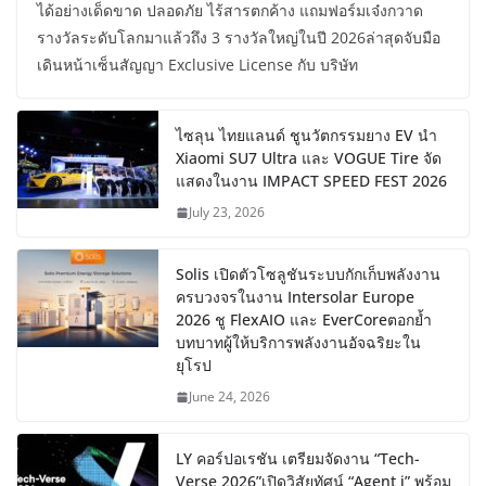
ได้อย่างเด็ดขาด ปลอดภัย ไร้สารตกค้าง แถมฟอร์มเจ๋งกวาด
รางวัลระดับโลกมาแล้วถึง 3 รางวัลใหญ่ในปี 2026ล่าสุดจับมือ
เดินหน้าเซ็นสัญญา Exclusive License กับ บริษัท
ไซลุน ไทยแลนด์ ชูนวัตกรรมยาง EV นำ
Xiaomi SU7 Ultra และ VOGUE Tire จัด
แสดงในงาน IMPACT SPEED FEST 2026
July 23, 2026
Solis เปิดตัวโซลูชันระบบกักเก็บพลังงาน
ครบวงจรในงาน Intersolar Europe
2026 ชู FlexAIO และ EverCoreตอกย้ำ
บทบาทผู้ให้บริการพลังงานอัจฉริยะใน
ยุโรป
June 24, 2026
LY คอร์ปอเรชัน เตรียมจัดงาน “Tech-
Verse 2026”เปิดวิสัยทัศน์ “Agent i” พร้อม