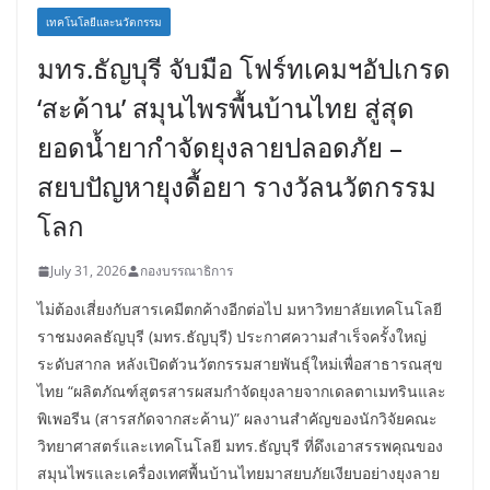
เทคโนโลยีและนวัตกรรม
มทร.ธัญบุรี จับมือ โฟร์ทเคมฯอัปเกรด
‘สะค้าน’ สมุนไพรพื้นบ้านไทย สู่สุด
ยอดน้ำยากำจัดยุงลายปลอดภัย –
สยบปัญหายุงดื้อยา รางวัลนวัตกรรม
โลก
July 31, 2026
กองบรรณาธิการ
ไม่ต้องเสี่ยงกับสารเคมีตกค้างอีกต่อไป มหาวิทยาลัยเทคโนโลยี
ราชมงคลธัญบุรี (มทร.ธัญบุรี) ประกาศความสำเร็จครั้งใหญ่
ระดับสากล หลังเปิดตัวนวัตกรรมสายพันธุ์ใหม่เพื่อสาธารณสุข
ไทย “ผลิตภัณฑ์สูตรสารผสมกำจัดยุงลายจากเดลตาเมทรินและ
พิเพอรีน (สารสกัดจากสะค้าน)” ผลงานสำคัญของนักวิจัยคณะ
วิทยาศาสตร์และเทคโนโลยี มทร.ธัญบุรี ที่ดึงเอาสรรพคุณของ
สมุนไพรและเครื่องเทศพื้นบ้านไทยมาสยบภัยเงียบอย่างยุงลาย