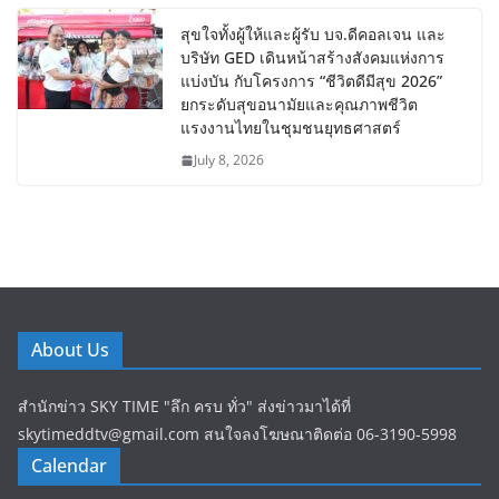
สุขใจทั้งผู้ให้และผู้รับ บจ.ดีคอลเจน และ
บริษัท GED เดินหน้าสร้างสังคมแห่งการ
แบ่งบัน​ กับโครงการ “ชีวิตดีมีสุข 2026”
ยกระดับสุขอนามัยและคุณภาพชีวิต
แรงงานไทยในชุมชนยุทธศาสตร์
July 8, 2026
About Us
สำนักข่าว SKY TIME "ลึก ครบ ทั่ว" ส่งข่าวมาได้ที่
skytimeddtv@gmail.com สนใจลงโฆษณาติดต่อ 06-3190-5998
Calendar