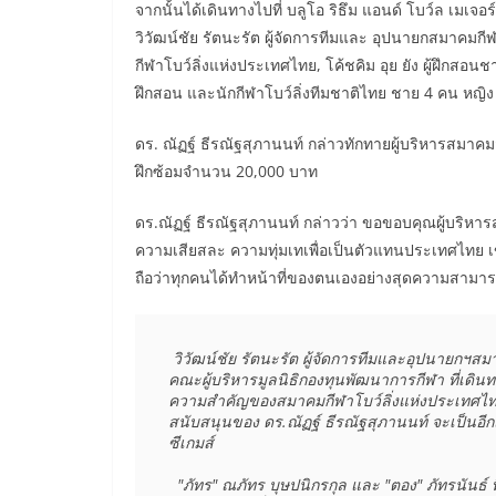
จากนั้นได้เดินทางไปที่ บลูโอ ริธึม แอนด์ โบว์ล เมเจอ
วิวัฒน์ชัย รัตนะรัต ผู้จัดการทีมและ อุปนายกสมาคมก
กีฬาโบว์ลิ่งแห่งประเทศไทย, โค้ชคิม อุย ยัง ผู้ฝึกสอนชาวเ
ฝึกสอน และนักกีฬาโบว์ลิ่งทีมชาติไทย ชาย 4 คน หญิง
ดร. ณัฏฐ์ ธีรณัฐสุภานนท์ กล่าวทักทายผู้บริหารสมา
ฝึกซ้อมจำนวน 20,000 บาท
ดร.ณัฏฐ์ ธีรณัฐสุภานนท์ กล่าวว่า ขอขอบคุณผู้บริหาร
ความเสียสละ ความทุ่มเทเพื่อเป็นตัวแทนประเทศไทย เข
ถือว่าทุกคนได้ทำหน้าที่ของตนเองอย่างสุดความสามา
 วิวัฒน์ชัย รัตนะรัต ผู้จัดการทีมและอุปนายกฯสมาคมกีฬาโบว์ลิ่งฯ กล่าวว่า ขอขอบคุณ ดร.ณัฏฐ์ ธีรณัฐสุภานนท์ และ
คณะผู้บริหารมูลนิธิกองทุนพัฒนาการกีฬา ที่เดิน
ความสำคัญของสมาคมกีฬาโบว์ลิ่งแห่งประเทศไทย ต
สนับสนุนของ ดร.ณัฏฐ์ ธีรณัฐสุภานนท์ จะเป็นอี
ซีเกมส์

  "ภัทร" ณภัทร บุษปนิกรกุล และ "ตอง" ภัทรนันธ์ พึ่งจิตต์ประไพ 2 นักกีฬาตัวแทนนักกีฬาโบว์ลิ่งทีมชาติไทย กล่าวว่า 