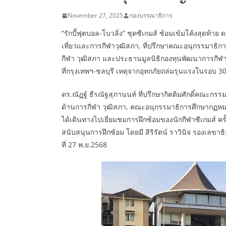
November 27, 2025
กองบรรณาธิการ
“รักบี้ฟุตบอล-โบวลิ่ง” ชุดซีเกมส์ ซ้อมเข้มโค้งสุดท้า
เที่ยวและการกีฬาวุฒิสภา, ที่ปรึกษาคณะอนุกรรมาธิ
กีฬา วุฒิสภา และประธานมูลนิธิกองทุนพัฒนาการกีฬ
ที่กรุงเทพฯ-ชลบุรี เหตุจากอุทกภัยถล่มรุนแรงในรอบ 30
ดร.ณัฏฐ์ ธีรณัฐสุภานนท์ ที่ปรึกษากิตติมศักดิ์คณะก
ด้านการกีฬา วุฒิสภา, คณะอนุกรรมาธิการศึกษากฏหม
ได้เดินทางไปเยี่ยมชมการฝึกซ้อมของนักกีฬาซีเกมส์ ครั้
สนับสนุนการฝึกซ้อม โดยมี สิริรัตน์ ราวินิจ รองเลขาธิก
ที่ 27 พ.ย.2568