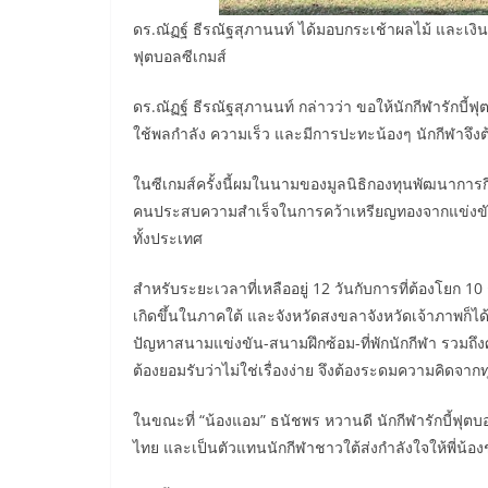
ดร.ณัฏฐ์ ธีรณัฐสุภานนท์ ได้มอบกระเช้าผลไม้ และเงิ
ฟุตบอลซีเกมส์
ดร.ณัฏฐ์ ธีรณัฐสุภานนท์ กล่าวว่า ขอให้นักกีฬารักบี้ฟุ
ใช้พลกำลัง ความเร็ว และมีการปะทะน้องๆ นักกีฬาจึงต
ในซีเกมส์ครั้งนี้ผมในนามของมูลนิธิกองทุนพัฒนาการก
คนประสบความสำเร็จในการคว้าเหรียญทองจากแข่งขันกีฬา
ทั้งประเทศ
สำหรับระยะเวลาที่เหลืออยู่ 12 วันกับการที่ต้องโยก 1
เกิดขึ้นในภาคใต้ และจังหวัดสงขลาจังหวัดเจ้าภาพก็
ปัญหาสนามแข่งขัน-สนามฝึกซ้อม-ที่พักนักกีฬา รวมถึงศ
ต้องยอมรับว่าไม่ใช่เรื่องง่าย จึงต้องระดมความคิดจาก
ในขณะที่ “น้องแอม” ธนัชพร หวานดี นักกีฬารักบี้ฟุต
ไทย และเป็นตัวแทนนักกีฬาชาวใต้ส่งกำลังใจให้พี่น้องช