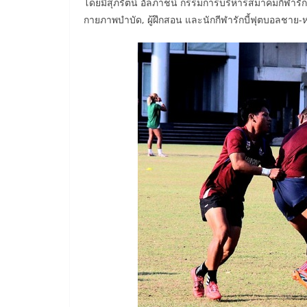
โดยมีสุภรัตน์ อัลภาชน์ กรรมการบริหารสมาคมกีฬารัก
กายภาพบำบัด, ผู้ฝึกสอน และนักกีฬารักบี้ฟุตบอลชาย-