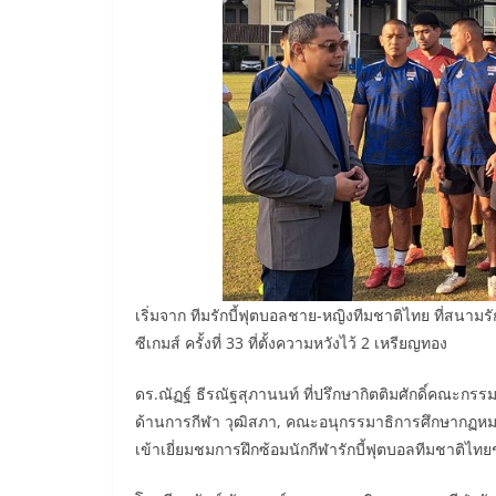
เริ่มจาก ทีมรักบี้ฟุตบอลชาย-หญิงทีมชาติไทย ที่สนามร
ซีเกมส์ ครั้งที่ 33 ที่ตั้งความหวังไว้ 2 เหรียญทอง
ดร.ณัฏฐ์ ธีรณัฐสุภานนท์ ที่ปรึกษากิตติมศักดิ์คณะก
ด้านการกีฬา วุฒิสภา, คณะอนุกรรมาธิการศึกษากฏหม
เข้าเยี่ยมชมการฝึกซ้อมนักกีฬารักบี้ฟุตบอลทีมชาติไท