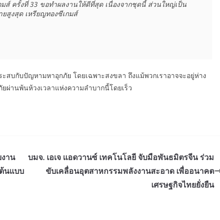
ครั้งที่ 33 ขอทำผลงานให้ดีที่สุด เนื่องจากชุดนี้ ส่วนใหญ่เป็น
มายสูงสุด เหรียญทองซีเกมส์ 
ต้ ประสบกับปัญหามหาอุกภัย โดยเฉพาะสงขลา ถึงแม้พวกเราอาจจะอยู่ห่าง
กภัยผ่านพ้นห้วงเวลาแห่งความลำบากนี้โดยเร็ว
วยงาน
บมจ. เอเจ แอดวานซ์ เทคโนโลยี จับมือพันธมิตรจีน ร่วม
นต้นแบบ
ขับเคลื่อนอุตสาหกรรมพลังงานสะอาด เพื่ออนาคต
เศรษฐกิจไทยยั่งยืน