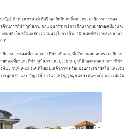
ย ดร.ณัฏฐ์ ธีรณัฐสุภานนท์ ที่ปรึกษากิตติมศักดิ์คณะกรรมาธิการการท่อง
การด้านการกีฬา วุฒิสภา, คณะอนุกรรมาธิการศึกษากฏหมายท่องเที่ยวและ
า เติมพลังใจ พร้อมแสดงความห่วงใยการย้าย 10 ชนิดกีฬาจากสงขลามา
0 ปี
รรมาธิการการท่องเที่ยวและการกีฬาวุฒิสภา, ที่ปรึกษาคณะอนุกรรมาธิการ
ายท่องเที่ยวและกีฬา วุฒิสภา และประธานมูลนิธิกองทุนพัฒนาการกีฬา
งที่ 33 วันที่ 9-20 ธ.ค.ที่ไทยเป็นเจ้าภาพ พร้อมมอบกระเช้าผลไม้ และเงิน
ารมูลนิธิฯ และ ปัญจรีย์ ราวินิจ เหรัญญิกมูลนิธิฯ เดินทางไปด้วย เมื่อวัน