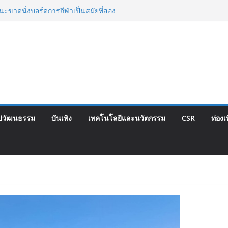
บุกเบิก “วัดสุทธิฯ”รวมพลงาน “สิงห์สะพาน
นะขาดนั่งบอร์ดการกีฬาเป็นสมัยที่สอง
e Expo Thailand & TESE 2026 วันที่ 6-9
องทองธานีพบทัพธุรกิจ&แฟรนไชส์ ซัพพลาย
้ช่วยเศรษฐกิจไทย ลดใหญ่กว่า 250 บูธ คาด
นาม 3-3 ลุ้นคว้าแชมป์คอนติเนนทัล 2026
 จับมือ กระทรวงวัฒนธรรม แถลงเปิดตัว
ษณ์อาหารภูมิภาค “รสถิ่นไทย” เฟ้นหาเมนู
 Soft Power สู่ระดับโลก
ปวัฒนธรรม
บันเทิง
เทคโนโลยีและนวัตกรรม
CSR
ท่องเ