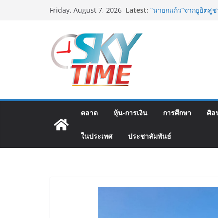
อดีตแข้งดังทีมชาติ ยุค
Skip
Latest:
Friday, August 7, 2026
ปลา” คืนถิ่น 8 ส.ค.นี้
to
“นายกแก้ว”จากยูยิตสูช
content
สตาร์ทวันนี้ Franchis
ส.ค.69 ฮอลล์ 6-8 เมื
เออร์สินค้า เติมรายได
เงินสะพัด 220 ลบ.
ฟุตซอลไทย เสมอ เวียด
นัดสุดท้าย
มูลนิธิกองทุนนิยมไทย
โครงการ ประกวดอัตลัก
ต้นตำรับ 4 ภูมิภาค ดัน
ตลาด
หุ้น-การเงิน
การศึกษา
ศิล
ในประเทศ
ประชาสัมพันธ์