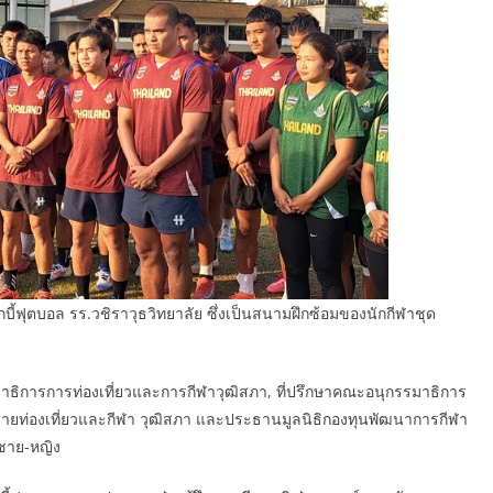
ักบี้ฟุตบอล รร.วชิราวุธวิทยาลัย ซึ่งเป็นสนามฝึกซ้อมของนักกีฬาชุด
รรมาธิการการท่องเที่ยวและการกีฬาวุฒิสภา, ที่ปรึกษาคณะอนุกรรมาธิการ
ายท่องเที่ยวและกีฬา วุฒิสภา และประธานมูลนิธิกองทุนพัฒนาการกีฬา
ยชาย-หญิง