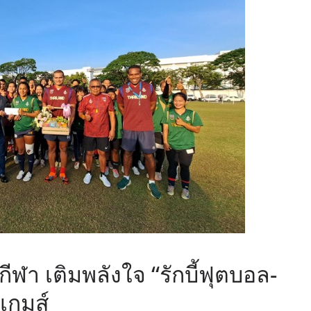
ีฬา เติมพลังใจ “รักบี้ฟุตบอล-
ีเกมส์