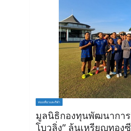
ท่องเที่ยวและกีฬา
มูลนิธิกองทุนพัฒนาการก
โบวลิ่ง” ลุ้นเหรียญทองซ