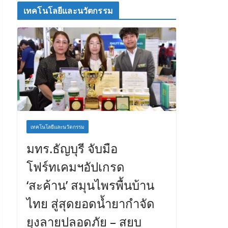
เทคโนโลยีและนวัตกรรม
เทคโนโลยีและนวัตกรรม
มทร.ธัญบุรี จับมือ
โฟร์ทเคมฯอัปเกรด
‘สะค้าน’ สมุนไพรพื้นบ้าน
ไทย สู่สุดยอดน้ำยากำจัด
ยุงลายปลอดภัย – สยบ