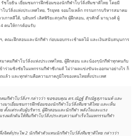
ร์ รัชโยธิน เยี่ยมชมการฝึกซ้อมของนักกีฬาโบว์ลิ่งทีมชาติไทย โดยมี
ีฬาโบว์ลิ่งแห่งประเทศไทย, วีรยุทธ จอมใจเหล็ก กรรมการบริหารสมาคม
กาหลีใต้, บดินทร์ เลิศพิริยะสกุลกิจ ผู้ฝึกสอน, สุรศักดิ์ มานุวงศ์ ผู้
 4 คนให้การต้อนรับ
คมฯ, คณะฝึกสอนและนักกีฬา ก่อบมอบกระเช้าผลไม้ และเงินสนับสนุนการ
สมาคมกีฬาโบว์ลิ่งแห่งประเทศไทย, ผู้ฝึกสอน และน้องๆนักกีฬาทุกคนกับ
้าร่วมชิงชัยในมหกรรมกีฬาซีเกมส์ ไม่ว่าผลแข่งขันจะออกมาอย่างไร ก็
รถแล้ว และทุกท่านคือความภาคภูมิใจของคนไทยทั้งประเทศ
ทางมาเยี่ยมชมการฝึกซ้อมของนักกีฬาโบว์ลิ่งทีมชาติไทย และเห็น
ั้งแต่ระดับผู้บริหาร, ผู้ฝึกสอนและนักกีฬา พลังใจและแรง
กแรงผลักดันให้ทีมกีฬาโบว์ลิ่งประสบความสำเร็จในมหกรรมกีฬา