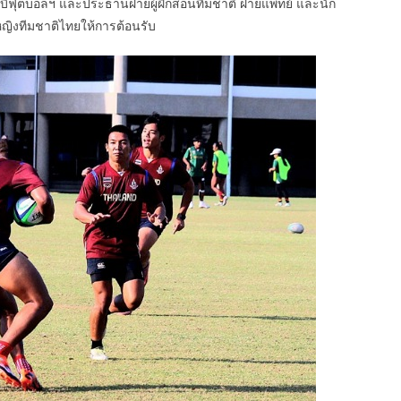
บี้ฟุตบอลฯ และประธานฝ่ายผู้ฝึกสอนทีมชาติ ฝ่ายแพทย์ และนัก
หญิงทีมชาติไทยให้การต้อนรับ