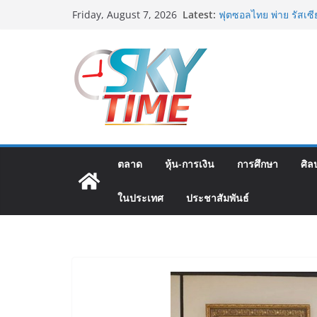
Skip
มทร.กรุงเทพ โต้ข่าวเ
Latest:
Friday, August 7, 2026
to
MOU–หลักสูตร–วีซ่าถู
บิดเบือนข้อมูล
content
ฟุตซอลไทย พ่าย รัสเซ
แชมเปี้ยนชิพ 2026
ททท. เดินหน้ารุกตลาด 
บริษัท ทดสอบเส้นทางท
สู่จุดหมายปลายทางคุ
ททท. ต้อนรับเที่ยวบิ
เส้นทางจาการ์ตา-กรุงเท
คุณภาพจากอินโดนีเซีย 
ตลาด
หุ้น-การเงิน
การศึกษา
ศิล
ม.วลัยลักษณ์ จับมือ ร
แพทย์-เวชศาสตร์ป้องก
ในประเทศ
ประชาสัมพันธ์