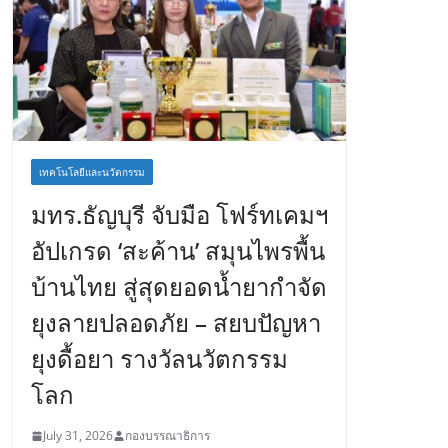
เทคโนโลยีและนวัตกรรม
มทร.ธัญบุรี จับมือ โฟร์ทเคมฯ
อัปเกรด ‘สะค้าน’ สมุนไพรพื้น
บ้านไทย สู่สุดยอดน้ำยากำจัด
ยุงลายปลอดภัย – สยบปัญหา
ยุงดื้อยา รางวัลนวัตกรรม
โลก
July 31, 2026
กองบรรณาธิการ