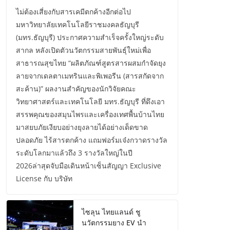
ไม่ต้องเสี่ยงกับสารเคมีตกค้างอีกต่อไป
มหาวิทยาลัยเทคโนโลยีราชมงคลธัญบุรี
(มทร.ธัญบุรี) ประกาศความสำเร็จครั้งใหญ่ระดับ
สากล หลังเปิดตัวนวัตกรรมสายพันธุ์ใหม่เพื่อ
สาธารณสุขไทย “ผลิตภัณฑ์สูตรสารผสมกำจัดยุง
ลายจากเดลตาเมทรินและพิเพอรีน (สารสกัดจาก
สะค้าน)” ผลงานสำคัญของนักวิจัยคณะ
วิทยาศาสตร์และเทคโนโลยี มทร.ธัญบุรี ที่ดึงเอา
สรรพคุณของสมุนไพรและเครื่องเทศพื้นบ้านไทย
มาสยบภัยเงียบอย่างยุงลายได้อย่างเด็ดขาด
ปลอดภัย ไร้สารตกค้าง แถมฟอร์มเจ๋งกวาดรางวัล
ระดับโลกมาแล้วถึง 3 รางวัลใหญ่ในปี
2026ล่าสุดจับมือเดินหน้าเซ็นสัญญา Exclusive
License กับ บริษัท
ไซลุน ไทยแลนด์ ชู
นวัตกรรมยาง EV นำ