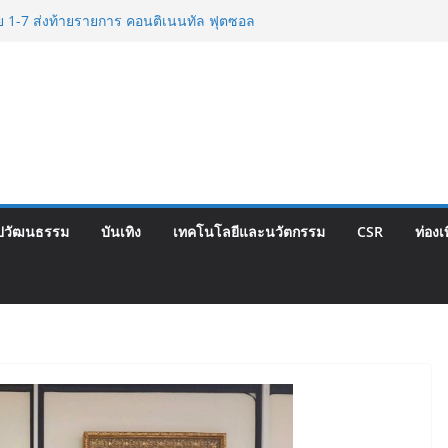
ท็จยันดำเนินงานตามธรรมาภิบาล แจงชัด
กต้องตามกฎหมาย พร้อมจ่อดำเนินคดีผู้
ีย 1-7 ส่งท้ายรายการ คอนติเนนทัล ฟุตซอล
Corporate Travel ดึงเอเย่นต์กว่า 52
่องเที่ยว Corporate ยกระดับภาคตะวันออก
ณภาพ
นปฐมฤกษ์สายการบิน TransNusa Airlines
พฯ เสริม Air Connectivity ดึงนักท่องเที่ยว
เริ่มเที่ยวแรกบินแรก 6 สิงหาคมนี้
ปวัฒนธรรม
บันเทิง
เทคโนโลยีและนวัตกรรม
CSR
ท่องเ
พ.กรุงเทพสิริโรจน์ ยกระดับสารสนเทศการ
ัน สู่ศูนย์กลางภาคใต้ตอนบน