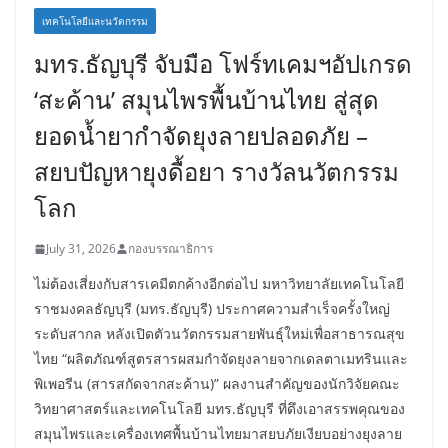
เทคโนโลยีและนวัตกรรม
มทร.ธัญบุรี จับมือ โฟร์ทเคมฯอัปเกรด
‘สะค้าน’ สมุนไพรพื้นบ้านไทย สู่สุด
ยอดน้ำยากำจัดยุงลายปลอดภัย –
สยบปัญหายุงดื้อยา รางวัลนวัตกรรม
โลก
July 31, 2026
กองบรรณาธิการ
ไม่ต้องเสี่ยงกับสารเคมีตกค้างอีกต่อไป มหาวิทยาลัยเทคโนโลยี
ราชมงคลธัญบุรี (มทร.ธัญบุรี) ประกาศความสำเร็จครั้งใหญ่
ระดับสากล หลังเปิดตัวนวัตกรรมสายพันธุ์ใหม่เพื่อสาธารณสุข
ไทย “ผลิตภัณฑ์สูตรสารผสมกำจัดยุงลายจากเดลตาเมทรินและ
พิเพอรีน (สารสกัดจากสะค้าน)” ผลงานสำคัญของนักวิจัยคณะ
วิทยาศาสตร์และเทคโนโลยี มทร.ธัญบุรี ที่ดึงเอาสรรพคุณของ
สมุนไพรและเครื่องเทศพื้นบ้านไทยมาสยบภัยเงียบอย่างยุงลาย