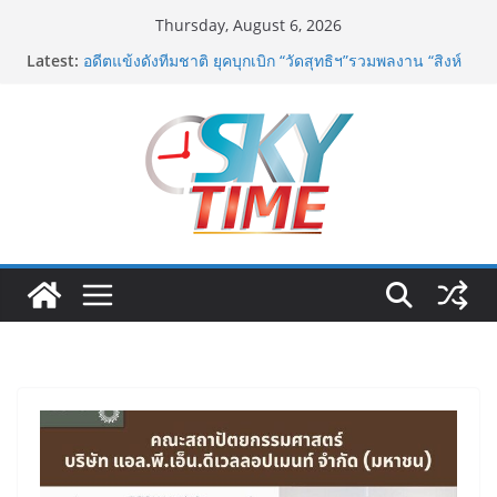
Skip
Thursday, August 6, 2026
to
มูลนิธิกองทุนนิยมไทย จับมือ กระทรวงวัฒนธรรม แถลง
Latest:
content
เปิดตัวโครงการ ประกวดอัตลักษณ์อาหารภูมิภาค “รสถิ่น
ไทย” เฟ้นหาเมนูต้นตำรับ 4 ภูมิภาค ดัน Soft Power สู่
ระดับโลก
อดีตแข้งดังทีมชาติ ยุคบุกเบิก “วัดสุทธิฯ”รวมพลงาน “สิงห์
สะพานปลา” คืนถิ่น 8 ส.ค.นี้
“นายกแก้ว”จากยูยิตสูชนะขาดนั่งบอร์ดการกีฬาเป็นสมัยที่
สอง
เครือข่ายลดบริโภคเค็ม ผลิตกิจกรรมสื่อสร้างสรรค์
บทเพลงรณรงค์เครือข่ายลดเค็ม ชื่อเพลง “ด้วยความห่วง
ไต”
สมาคมตำรวจ จัดกิจกรรม CSR เพื่อสาธารณะประโยชน์
ในพื้นที่ป่าละอู โรงเรียนตำรวจตระเวนชายแดนนเรศวร
ป่าละอู