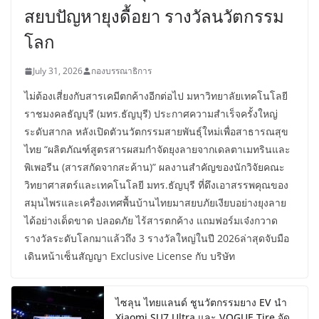
สยบปัญหายุงดื้อยา รางวัลนวัตกรรม
โลก
July 31, 2026
กองบรรณาธิการ
ไม่ต้องเสี่ยงกับสารเคมีตกค้างอีกต่อไป มหาวิทยาลัยเทคโนโลยี
ราชมงคลธัญบุรี (มทร.ธัญบุรี) ประกาศความสำเร็จครั้งใหญ่
ระดับสากล หลังเปิดตัวนวัตกรรมสายพันธุ์ใหม่เพื่อสาธารณสุข
ไทย “ผลิตภัณฑ์สูตรสารผสมกำจัดยุงลายจากเดลตาเมทรินและ
พิเพอรีน (สารสกัดจากสะค้าน)” ผลงานสำคัญของนักวิจัยคณะ
วิทยาศาสตร์และเทคโนโลยี มทร.ธัญบุรี ที่ดึงเอาสรรพคุณของ
สมุนไพรและเครื่องเทศพื้นบ้านไทยมาสยบภัยเงียบอย่างยุงลาย
ได้อย่างเด็ดขาด ปลอดภัย ไร้สารตกค้าง แถมฟอร์มเจ๋งกวาด
รางวัลระดับโลกมาแล้วถึง 3 รางวัลใหญ่ในปี 2026ล่าสุดจับมือ
เดินหน้าเซ็นสัญญา Exclusive License กับ บริษัท
ไซลุน ไทยแลนด์ ชูนวัตกรรมยาง EV นำ
Xiaomi SU7 Ultra และ VOGUE Tire จัด