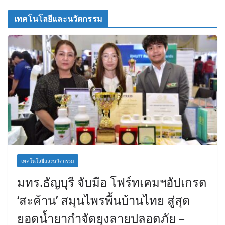
เทคโนโลยีและนวัตกรรม
เทคโนโลยีและนวัตกรรม
มทร.ธัญบุรี จับมือ โฟร์ทเคมฯอัปเกรด
‘สะค้าน’ สมุนไพรพื้นบ้านไทย สู่สุด
ยอดน้ำยากำจัดยุงลายปลอดภัย –