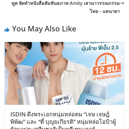
ทูต จัดทำหนังสือสัมพันธภาพ Amity เสวนาวรรณกรรม
ไทย – แคนาดา
You May Also Like
ISDIN ดึงพระเอกหนุ่มหล่อคม “เจษ เจษฎ์
พิพัฒ” และ “ตี๋ บุญยเกียรติ” หนุ่มหล่อโอป้าผู้