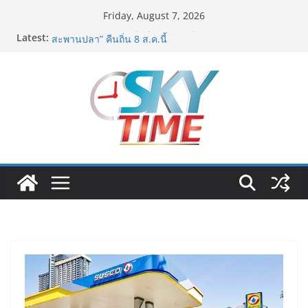
Skip
Friday, August 7, 2026
to
Latest:
อดีตแข้งดังทีมชาติ ยุคบุกเบิก “วัดสุทธิฯ”รวมพลงาน “สิงห์
content
สะพานปลา” คืนถิ่น 8 ส.ค.นี้
“นายกแก้ว”จากยูยิตสูชนะขาดนั่งบอร์ดการกีฬาเป็นสมัยที่
สอง
สตาร์ทวันนี้ Franchise Expo Thailand & TESE 2026 วัน
ที่ 6-9 ส.ค.69 ฮอลล์ 6-8 เมืองทองธานีพบทัพธุรกิจ&แฟรน
ไชส์ ซัพพลายเออร์สินค้า เติมรายได้ช่วยเศรษฐกิจไทย ลด
ใหญ่กว่า 250 บูธ คาดเงินสะพัด 220 ลบ.
ฟุตซอลไทย เสมอ เวียดนาม 3-3 ลุ้นคว้าแชมป์คอนติเน
นทัล 2026 นัดสุดท้าย
มูลนิธิกองทุนนิยมไทย จับมือ กระทรวงวัฒนธรรม แถลง
เปิดตัวโครงการ ประกวดอัตลักษณ์อาหารภูมิภาค “รสถิ่น
ไทย” เฟ้นหาเมนูต้นตำรับ 4 ภูมิภาค ดัน Soft Power สู่
ระดับโลก