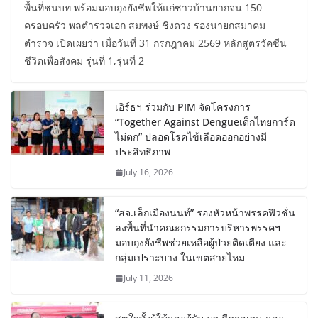
พื้นที่ชนบท พร้อมมอบถุงยังชีพให้แก่ชาวบ้านยากจน 150
ครอบครัว พลตำรวจเอก สมพงษ์ ชิงดวง รองนายกสมาคม
ตำรวจ เปิดเผยว่า เมื่อวันที่ 31 กรกฎาคม 2569 หลักสูตรวัคซีน
ชีวิตเพื่อสังคม รุ่นที่ 1,รุ่นที่ 2
เอิร์ธฯ ร่วมกับ PIM จัดโครงการ
“Together Against Dengueเด็กไทยการ์ด
ไม่ตก” ปลอดโรคไข้เลือดออกอย่างมี
ประสิทธิภาพ
July 16, 2026
“สจ.เล็กเมืองนนท์” รองหัวหน้าพรรคฟิวชั่น
ลงพื้นที่นำคณะกรรมการบริหารพรรคฯ
มอบถุงยังชีพช่วยเหลือผู้ป่วยติดเตียง และ
กลุ่มเปราะบาง ในเขตสายไหม
July 11, 2026