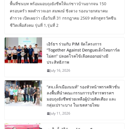
พื้นที่ชนบท พร้อมมอบถุงยังชีพให้แก่ชาวบ้านยากจน 150
ครอบครัว พลตำรวจเอก สมพงษ์ ชิงดวง รองนายกสมาคม
ตำรวจ เปิดเผยว่า เมื่อวันที่ 31 กรกฎาคม 2569 หลักสูตรวัคซีน
ชีวิตเพื่อสังคม รุ่นที่ 1,รุ่นที่ 2
เอิร์ธฯ ร่วมกับ PIM จัดโครงการ
“Together Against Dengueเด็กไทยการ์ด
ไม่ตก” ปลอดโรคไข้เลือดออกอย่างมี
ประสิทธิภาพ
July 16, 2026
“สจ.เล็กเมืองนนท์” รองหัวหน้าพรรคฟิวชั่น
ลงพื้นที่นำคณะกรรมการบริหารพรรคฯ
มอบถุงยังชีพช่วยเหลือผู้ป่วยติดเตียง และ
กลุ่มเปราะบาง ในเขตสายไหม
July 11, 2026