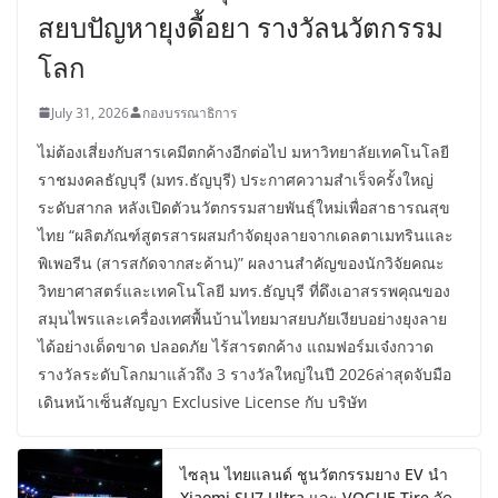
สยบปัญหายุงดื้อยา รางวัลนวัตกรรม
โลก
July 31, 2026
กองบรรณาธิการ
ไม่ต้องเสี่ยงกับสารเคมีตกค้างอีกต่อไป มหาวิทยาลัยเทคโนโลยี
ราชมงคลธัญบุรี (มทร.ธัญบุรี) ประกาศความสำเร็จครั้งใหญ่
ระดับสากล หลังเปิดตัวนวัตกรรมสายพันธุ์ใหม่เพื่อสาธารณสุข
ไทย “ผลิตภัณฑ์สูตรสารผสมกำจัดยุงลายจากเดลตาเมทรินและ
พิเพอรีน (สารสกัดจากสะค้าน)” ผลงานสำคัญของนักวิจัยคณะ
วิทยาศาสตร์และเทคโนโลยี มทร.ธัญบุรี ที่ดึงเอาสรรพคุณของ
สมุนไพรและเครื่องเทศพื้นบ้านไทยมาสยบภัยเงียบอย่างยุงลาย
ได้อย่างเด็ดขาด ปลอดภัย ไร้สารตกค้าง แถมฟอร์มเจ๋งกวาด
รางวัลระดับโลกมาแล้วถึง 3 รางวัลใหญ่ในปี 2026ล่าสุดจับมือ
เดินหน้าเซ็นสัญญา Exclusive License กับ บริษัท
ไซลุน ไทยแลนด์ ชูนวัตกรรมยาง EV นำ
Xiaomi SU7 Ultra และ VOGUE Tire จัด