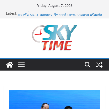
Skip
Friday, August 7, 2026
to
Latest:
มทร.กรุงเทพ โต้ข่าวเท็จยันดำเนินงานตามธรรมาภิบาล
content
แจงชัด MOU–หลักสูตร–วีซ่าถูกต้องตามกฎหมาย พร้อมจ่อ
ดำเนินคดีผู้บิดเบือนข้อมูล
ฟุตซอลไทย พ่าย รัสเซีย 1-7 ส่งท้ายรายการ คอนติเนนทัล
ฟุตซอล แชมเปี้ยนชิพ 2026
ททท. เดินหน้ารุกตลาด Corporate Travel ดึงเอเย่นต์กว่า
52 บริษัท ทดสอบเส้นทางท่องเที่ยว Corporate ยกระดับ
ภาคตะวันออกสู่จุดหมายปลายทางคุณภาพ
ททท. ต้อนรับเที่ยวบินปฐมฤกษ์สายการบิน TransNusa
Airlines เส้นทางจาการ์ตา-กรุงเทพฯ เสริม Air
Connectivity ดึงนักท่องเที่ยวคุณภาพจากอินโดนีเซีย เริ่ม
เที่ยวแรกบินแรก 6 สิงหาคมนี้
ม.วลัยลักษณ์ จับมือ รพ.กรุงเทพสิริโรจน์ ยกระดับ
สารสนเทศการแพทย์-เวชศาสตร์ป้องกัน สู่ศูนย์กลางภาค
ใต้ตอนบน