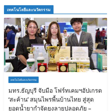
เทคโนโลยีและนวัตกรรม
เทคโนโลยีและนวัตกรรม
มทร.ธัญบุรี จับมือ โฟร์ทเคมฯอัปเกรด
‘สะค้าน’ สมุนไพรพื้นบ้านไทย สู่สุด
ยอดน้ำยากำจัดยุงลายปลอดภัย –