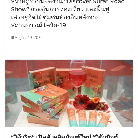
สุราษฎร์ธานีจัดงาน “Discover Surat Road
Show” กระตุ้นการท่องเที่ยว และฟื้นฟู
เศรษฐกิจให้ชุมชนท้องถิ่นหลังจาก
สถานการณ์โควิด-19
August 19, 2022
“วิต้าริช” เปิดตัวผลิตภัณฑ์ใหม่ “วิต้ามิกซ์