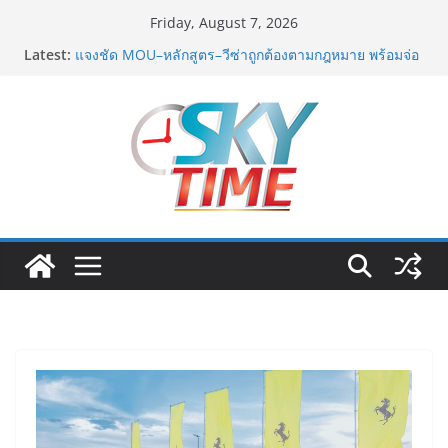
Skip
Friday, August 7, 2026
to
Latest:
มทร.กรุงเทพ โต้ข่าวเท็จยันดำเนินงานตามธรรมาภิบาล
content
แจงชัด MOU–หลักสูตร–วีซ่าถูกต้องตามกฎหมาย พร้อมจ่อ
ดำเนินคดีผู้บิดเบือนข้อมูล
ฟุตซอลไทย พ่าย รัสเซีย 1-7 ส่งท้ายรายการ คอนติเนนทัล
ฟุตซอล แชมเปี้ยนชิพ 2026
ททท. เดินหน้ารุกตลาด Corporate Travel ดึงเอเย่นต์กว่า
52 บริษัท ทดสอบเส้นทางท่องเที่ยว Corporate ยกระดับ
ภาคตะวันออกสู่จุดหมายปลายทางคุณภาพ
ททท. ต้อนรับเที่ยวบินปฐมฤกษ์สายการบิน TransNusa
Airlines เส้นทางจาการ์ตา-กรุงเทพฯ เสริม Air
Connectivity ดึงนักท่องเที่ยวคุณภาพจากอินโดนีเซีย เริ่ม
เที่ยวแรกบินแรก 6 สิงหาคมนี้
ม.วลัยลักษณ์ จับมือ รพ.กรุงเทพสิริโรจน์ ยกระดับ
สารสนเทศการแพทย์-เวชศาสตร์ป้องกัน สู่ศูนย์กลางภาค
ใต้ตอนบน