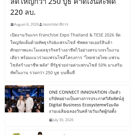
ลดใหญ่กว่า 250 บูธ คาดเงินสะพัด
220 ลบ.
August 6, 2026
กองบรรณาธิการ
เปิดงานวันแรก Franchise Expo Thailand & TESE 2026 จัด
ใหญ่จัดเต็มด้วยทัพธุรกิจ&แฟรนไชส์ ซัพพลายเออร์สินค้า
ศักยภาพและโมเดลธุรกิจสร้างอาชีพไว้อย่างครบวงจรในงาน
เดียว พร้อมแนวร่วมแฟรนไชส์โครงการ “ไทยช่วยไทย แฟรน
ไชส์สร้างอาชีพ พลัส” ที่รัฐช่วยจ่ายค่าแฟรนไชส์ 50% มาเสริม
ทัพในงาน รวมกว่า 250 บูธ บนพื้นที่
ONE CONNECT INNOVATION เปิดตัว
บริษัทอย่างเป็นทางการประกาศวิสัยทัศน์สู่
Digital Business Ecosystemพร้อมจัด
งานเฉลิมฉลองวันคล้ายวันเกิดผู้ก่อตั้ง
July 30, 2026