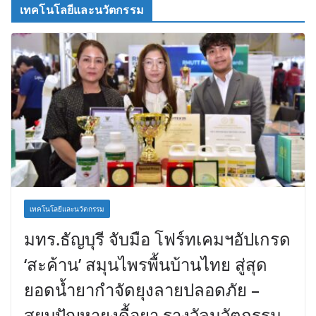
เทคโนโลยีและนวัตกรรม
เทคโนโลยีและนวัตกรรม
มทร.ธัญบุรี จับมือ โฟร์ทเคมฯอัปเกรด
‘สะค้าน’ สมุนไพรพื้นบ้านไทย สู่สุด
ยอดน้ำยากำจัดยุงลายปลอดภัย –
สยบปัญหายุงดื้อยา รางวัลนวัตกรรม