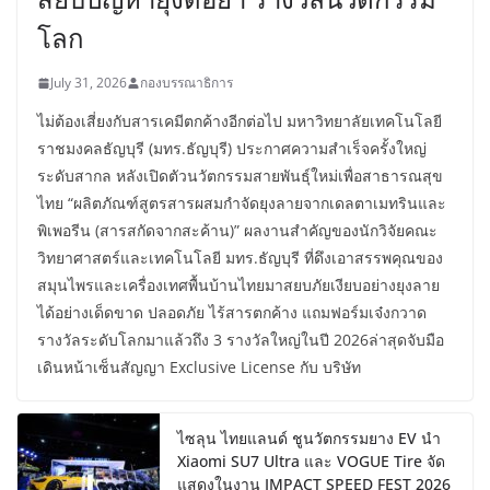
โลก
July 31, 2026
กองบรรณาธิการ
ไม่ต้องเสี่ยงกับสารเคมีตกค้างอีกต่อไป มหาวิทยาลัยเทคโนโลยี
ราชมงคลธัญบุรี (มทร.ธัญบุรี) ประกาศความสำเร็จครั้งใหญ่
ระดับสากล หลังเปิดตัวนวัตกรรมสายพันธุ์ใหม่เพื่อสาธารณสุข
ไทย “ผลิตภัณฑ์สูตรสารผสมกำจัดยุงลายจากเดลตาเมทรินและ
พิเพอรีน (สารสกัดจากสะค้าน)” ผลงานสำคัญของนักวิจัยคณะ
วิทยาศาสตร์และเทคโนโลยี มทร.ธัญบุรี ที่ดึงเอาสรรพคุณของ
สมุนไพรและเครื่องเทศพื้นบ้านไทยมาสยบภัยเงียบอย่างยุงลาย
ได้อย่างเด็ดขาด ปลอดภัย ไร้สารตกค้าง แถมฟอร์มเจ๋งกวาด
รางวัลระดับโลกมาแล้วถึง 3 รางวัลใหญ่ในปี 2026ล่าสุดจับมือ
เดินหน้าเซ็นสัญญา Exclusive License กับ บริษัท
ไซลุน ไทยแลนด์ ชูนวัตกรรมยาง EV นำ
Xiaomi SU7 Ultra และ VOGUE Tire จัด
แสดงในงาน IMPACT SPEED FEST 2026