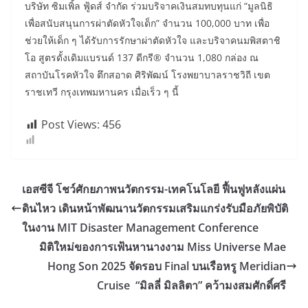
บริษัท ซิมเพิ้ล ฟู้ดส์ จำกัด ร่วมบริจาคเงินสมทบทุนแก่ “มูลนิธิ
เพื่อสนับสนุนการผ่าตัดหัวใจเด็ก” จำนวน 100,000 บาท เพื่อ
ช่วยให้เด็ก ๆ ได้รับการรักษาผ่าตัดหัวใจ และบริจาคนมพิสตาชิ
โอ สูตรดั้งเดิมแบรนด์ 137 ดีกรี® จำนวน 1,080 กล่อง ณ
สถาบันโรคหัวใจ ตึกสอาด ศิริพัฒน์ โรงพยาบาลราชวิถี เขต
ราชเทวี กรุงเทพมหานคร เมื่อเร็ว ๆ นี้
Post Views:
456
เอสซีจี โชว์ศักยภาพนวัตกรรม-เทคโนโลยี ฟื้นฟูหลังแผ่น
ดินไหว เดินหน้าพัฒนานวัตกรรมเสริมแกร่งรับมือภัยพิบัติ
ในงาน MIT Disaster Management Conference
มิติใหม่ของการเฟ้นหานางงาม Miss Universe Mae
Hong Son 2025 จัดรอบ Final บนเรือหรู Meridian
Cruise “มิลลี่ มิลลิตา” คว้ามงสมศักดิ์ศรี