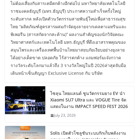
ไม่ต้องเสี่ยงกับสารเคมีตกค้างอีกต่อไป มหาวิทยาลัยเทคโนโลยี
ราชมงคลธัญบุรี (มทร.ธัญบุรี) ประกาศความสำเร็จครั้งใหญ่
ระดับสากล หลังเปิดตัวนวัตกรรมสายพันธุ์ใหม่เพื่อสาธารณสุข
ไทย “ผลิตภัณฑ์สูตรสารผสมกำจัดยุงลายจากเดลตาเมทรินและ
พิเพอรีน (สารสกัดจากสะค้าน)” ผลงานสำคัญของนักวิจัยคณะ
วิทยาศาสตร์และเทคโนโลยี มทร.ธัญบุรี ที่ดึงเอาสรรพคุณของ
สมุนไพรและเครื่องเทศพื้นบ้านไทยมาสยบภัยเงียบอย่างยุงลาย
ได้อย่างเด็ดขาด ปลอดภัย ไร้สารตกค้าง แถมฟอร์มเจ๋งกวาด
รางวัลระดับโลกมาแล้วถึง 3 รางวัลใหญ่ในปี 2026ล่าสุดจับมือ
เดินหน้าเซ็นสัญญา Exclusive License กับ บริษัท
ไซลุน ไทยแลนด์ ชูนวัตกรรมยาง EV นำ
Xiaomi SU7 Ultra และ VOGUE Tire จัด
แสดงในงาน IMPACT SPEED FEST 2026
July 23, 2026
Solis เปิดตัวโซลูชันระบบกักเก็บพลังงาน