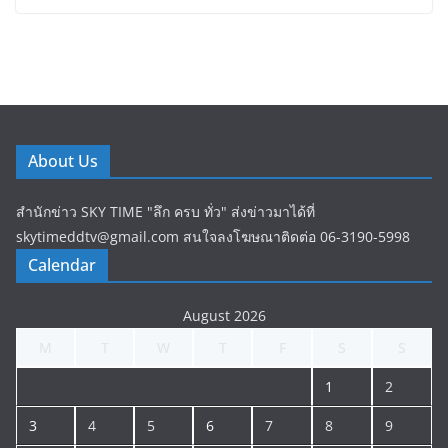
About Us
สำนักข่าว SKY TIME "ลึก ครบ ทั่ว" ส่งข่าวมาได้ที่
skytimeddtv@gmail.com สนใจลงโฆษณาติดต่อ 06-3190-5998
Calendar
August 2026
M
T
W
T
F
S
S
1
2
3
4
5
6
7
8
9