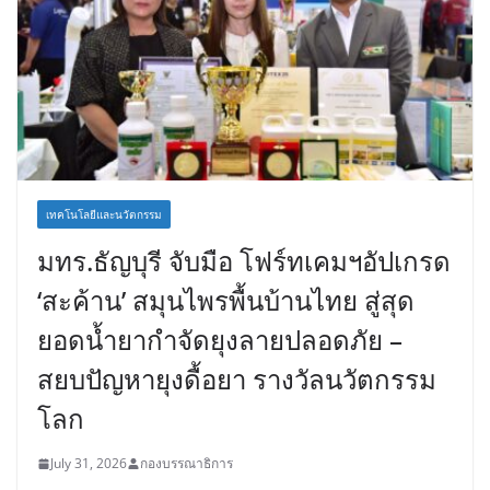
เทคโนโลยีและนวัตกรรม
มทร.ธัญบุรี จับมือ โฟร์ทเคมฯอัปเกรด
‘สะค้าน’ สมุนไพรพื้นบ้านไทย สู่สุด
ยอดน้ำยากำจัดยุงลายปลอดภัย –
สยบปัญหายุงดื้อยา รางวัลนวัตกรรม
โลก
July 31, 2026
กองบรรณาธิการ