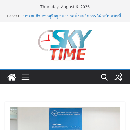
Skip
Thursday, August 6, 2026
to
อดีตแข้งดังทีมชาติ ยุคบุกเบิก “วัดสุทธิฯ”รวมพลงาน “สิงห์
Latest:
content
สะพานปลา” คืนถิ่น 8 ส.ค.นี้
“นายกแก้ว”จากยูยิตสูชนะขาดนั่งบอร์ดการกีฬาเป็นสมัยที่
สอง
สตาร์ทวันนี้ Franchise Expo Thailand & TESE 2026 วัน
ที่ 6-9 ส.ค.69 ฮอลล์ 6-8 เมืองทองธานีพบทัพธุรกิจ&แฟรน
ไชส์ ซัพพลายเออร์สินค้า เติมรายได้ช่วยเศรษฐกิจไทย ลด
ใหญ่กว่า 250 บูธ คาดเงินสะพัด 220 ลบ.
ฟุตซอลไทย เสมอ เวียดนาม 3-3 ลุ้นคว้าแชมป์คอนติเน
นทัล 2026 นัดสุดท้าย
มูลนิธิกองทุนนิยมไทย จับมือ กระทรวงวัฒนธรรม แถลง
เปิดตัวโครงการ ประกวดอัตลักษณ์อาหารภูมิภาค “รสถิ่น
ไทย” เฟ้นหาเมนูต้นตำรับ 4 ภูมิภาค ดัน Soft Power สู่
ระดับโลก