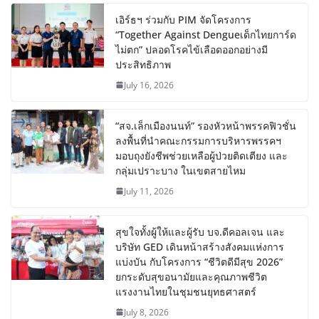
เอิร์ธฯ ร่วมกับ PIM จัดโครงการ
“Together Against Dengueเด็กไทยการ์ด
ไม่ตก” ปลอดโรคไข้เลือดออกอย่างมี
ประสิทธิภาพ
July 16, 2026
“สจ.เล็กเมืองนนท์” รองหัวหน้าพรรคฟิวชั่น
ลงพื้นที่นำคณะกรรมการบริหารพรรคฯ
มอบถุงยังชีพช่วยเหลือผู้ป่วยติดเตียง และ
กลุ่มเปราะบาง ในเขตสายไหม
July 11, 2026
สุขใจทั้งผู้ให้และผู้รับ บจ.ดีคอลเจน และ
บริษัท GED เดินหน้าสร้างสังคมแห่งการ
แบ่งบัน​ กับโครงการ “ชีวิตดีมีสุข 2026”
ยกระดับสุขอนามัยและคุณภาพชีวิต
แรงงานไทยในชุมชนยุทธศาสตร์
July 8, 2026