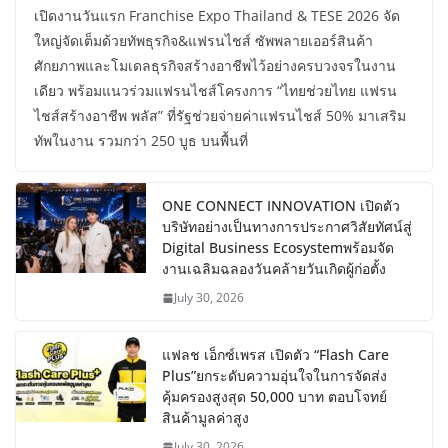
เปิดงานวันแรก Franchise Expo Thailand & TESE 2026 จัด
ใหญ่จัดเต็มด้วยทัพธุรกิจ&แฟรนไชส์ ซัพพลายเออร์สินค้า
ศักยภาพและโมเดลธุรกิจสร้างอาชีพไว้อย่างครบวงจรในงาน
เดียว พร้อมแนวร่วมแฟรนไชส์โครงการ “ไทยช่วยไทย แฟรน
ไชส์สร้างอาชีพ พลัส” ที่รัฐช่วยจ่ายค่าแฟรนไชส์ 50% มาเสริม
ทัพในงาน รวมกว่า 250 บูธ บนพื้นที่
ONE CONNECT INNOVATION เปิดตัว
บริษัทอย่างเป็นทางการประกาศวิสัยทัศน์สู่
Digital Business Ecosystemพร้อมจัด
งานเฉลิมฉลองวันคล้ายวันเกิดผู้ก่อตั้ง
July 30, 2026
แฟลช เอ็กซ์เพรส เปิดตัว “Flash Care
Plus”ยกระดับความอุ่นใจในการจัดส่ง
คุ้มครองสูงสุด 50,000 บาท ตอบโจทย์
สินค้ามูลค่าสูง
July 30, 2026