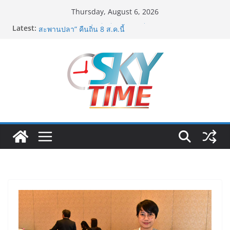
Skip
Thursday, August 6, 2026
to
Latest:
อดีตแข้งดังทีมชาติ ยุคบุกเบิก “วัดสุทธิฯ”รวมพลงาน “สิงห์
content
สะพานปลา” คืนถิ่น 8 ส.ค.นี้
“นายกแก้ว”จากยูยิตสูชนะขาดนั่งบอร์ดการกีฬาเป็นสมัยที่
สอง
สตาร์ทวันนี้ Franchise Expo Thailand & TESE 2026 วัน
ที่ 6-9 ส.ค.69 ฮอลล์ 6-8 เมืองทองธานีพบทัพธุรกิจ&แฟรน
ไชส์ ซัพพลายเออร์สินค้า เติมรายได้ช่วยเศรษฐกิจไทย ลด
ใหญ่กว่า 250 บูธ คาดเงินสะพัด 220 ลบ.
ฟุตซอลไทย เสมอ เวียดนาม 3-3 ลุ้นคว้าแชมป์คอนติเน
นทัล 2026 นัดสุดท้าย
มูลนิธิกองทุนนิยมไทย จับมือ กระทรวงวัฒนธรรม แถลง
เปิดตัวโครงการ ประกวดอัตลักษณ์อาหารภูมิภาค “รสถิ่น
ไทย” เฟ้นหาเมนูต้นตำรับ 4 ภูมิภาค ดัน Soft Power สู่
ระดับโลก