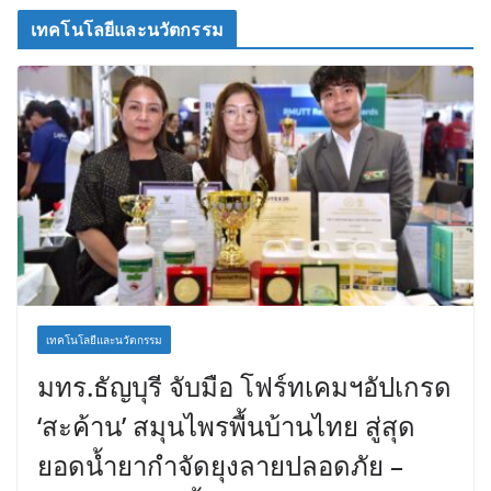
เทคโนโลยีและนวัตกรรม
เทคโนโลยีและนวัตกรรม
มทร.ธัญบุรี จับมือ โฟร์ทเคมฯอัปเกรด
‘สะค้าน’ สมุนไพรพื้นบ้านไทย สู่สุด
ยอดน้ำยากำจัดยุงลายปลอดภัย –