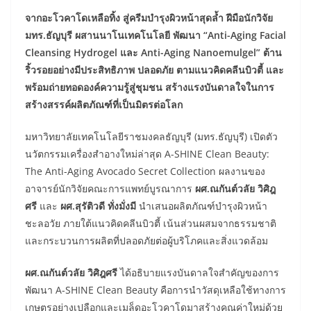
จากอะโวคาโดเหลือทิ้ง สู่ครีมบำรุงผิวหน้าสุดล้ำ ฝีมือนักวิจัย
มทร.ธัญบุรี ผสานนาโนเทคโนโลยี พัฒนา “
Anti-Aging Facial
Cleansing Hydrogel และ Anti-Aging Nanoemulgel” ต้าน
ริ้วรอยอย่างมีประสิทธิภาพ ปลอดภัย ตามแนวคิดคลีนบิวตี้ และ
พร้อมถ่ายทอดองค์ความรู้สู่ชุมชน สร้างแรงบันดาลใจในการ
สร้างสรรค์ผลิตภัณฑ์ที่เป็นมิตรต่อโลก
มหาวิทยาลัยเทคโนโลยีราชมงคลธัญบุรี (มทร.ธัญบุรี) เปิดตัว
นวัตกรรมเครื่องสำอางใหม่ล่าสุด A-SHINE Clean Beauty:
The Anti-Aging Avocado Secret Collection ผลงานของ
อาจารย์นักวิจัยคณะการแพทย์บูรณาการ
ผศ.ณกันต์วลัย วิศิฎ
ศรี
และ
ผศ.สุรัติวดี ทั่งมั่งมี
นำเสนอผลิตภัณฑ์บำรุงผิวหน้า
ชะลอวัย ภายใต้แนวคิดคลีนบิวตี้ เน้นส่วนผสมจากธรรมชาติ
และกระบวนการผลิตที่ปลอดภัยต่อผู้บริโภคและสิ่งแวดล้อม
ผศ.ณกันต์วลัย วิศิฎศรี
ได้อธิบายแรงบันดาลใจสำคัญของการ
พัฒนา A-SHINE Clean Beauty คือการนำวัสดุเหลือใช้ทางการ
เกษตรอย่างเปลือกและเมล็ดอะโวคาโดมาสร้างคุณค่าใหม่ด้วย