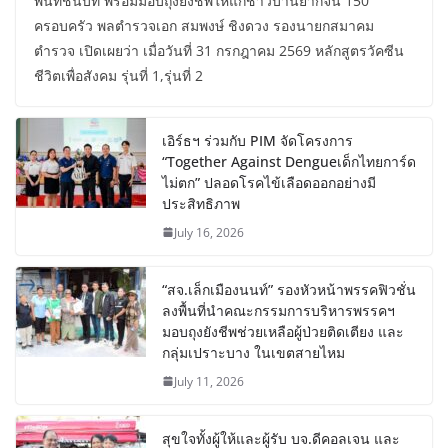
พื้นที่ชนบท พร้อมมอบถุงยังชีพให้แก่ชาวบ้านยากจน 150
ครอบครัว พลตำรวจเอก สมพงษ์ ชิงดวง รองนายกสมาคม
ตำรวจ เปิดเผยว่า เมื่อวันที่ 31 กรกฎาคม 2569 หลักสูตรวัคซีน
ชีวิตเพื่อสังคม รุ่นที่ 1,รุ่นที่ 2
เอิร์ธฯ ร่วมกับ PIM จัดโครงการ
“Together Against Dengueเด็กไทยการ์ด
ไม่ตก” ปลอดโรคไข้เลือดออกอย่างมี
ประสิทธิภาพ
July 16, 2026
“สจ.เล็กเมืองนนท์” รองหัวหน้าพรรคฟิวชั่น
ลงพื้นที่นำคณะกรรมการบริหารพรรคฯ
มอบถุงยังชีพช่วยเหลือผู้ป่วยติดเตียง และ
กลุ่มเปราะบาง ในเขตสายไหม
July 11, 2026
สุขใจทั้งผู้ให้และผู้รับ บจ.ดีคอลเจน และ