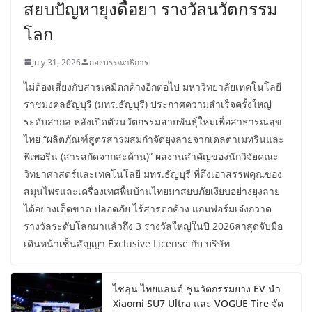
สยบปัญหายุงดื้อยา รางวัลนวัตกรรม
โลก
July 31, 2026
กองบรรณาธิการ
ไม่ต้องเสี่ยงกับสารเคมีตกค้างอีกต่อไป มหาวิทยาลัยเทคโนโลยี
ราชมงคลธัญบุรี (มทร.ธัญบุรี) ประกาศความสำเร็จครั้งใหญ่
ระดับสากล หลังเปิดตัวนวัตกรรมสายพันธุ์ใหม่เพื่อสาธารณสุข
ไทย “ผลิตภัณฑ์สูตรสารผสมกำจัดยุงลายจากเดลตาเมทรินและ
พิเพอรีน (สารสกัดจากสะค้าน)” ผลงานสำคัญของนักวิจัยคณะ
วิทยาศาสตร์และเทคโนโลยี มทร.ธัญบุรี ที่ดึงเอาสรรพคุณของ
สมุนไพรและเครื่องเทศพื้นบ้านไทยมาสยบภัยเงียบอย่างยุงลาย
ได้อย่างเด็ดขาด ปลอดภัย ไร้สารตกค้าง แถมฟอร์มเจ๋งกวาด
รางวัลระดับโลกมาแล้วถึง 3 รางวัลใหญ่ในปี 2026ล่าสุดจับมือ
เดินหน้าเซ็นสัญญา Exclusive License กับ บริษัท
ไซลุน ไทยแลนด์ ชูนวัตกรรมยาง EV นำ
Xiaomi SU7 Ultra และ VOGUE Tire จัด