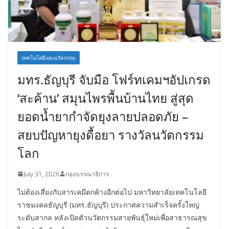
เทคโนโลยีและนวัตกรรม
มทร.ธัญบุรี จับมือ โฟร์ทเคมฯอัปเกรด
‘สะค้าน’ สมุนไพรพื้นบ้านไทย สู่สุด
ยอดน้ำยากำจัดยุงลายปลอดภัย –
สยบปัญหายุงดื้อยา รางวัลนวัตกรรม
โลก
July 31, 2026
กองบรรณาธิการ
ไม่ต้องเสี่ยงกับสารเคมีตกค้างอีกต่อไป มหาวิทยาลัยเทคโนโลยี
ราชมงคลธัญบุรี (มทร.ธัญบุรี) ประกาศความสำเร็จครั้งใหญ่
ระดับสากล หลังเปิดตัวนวัตกรรมสายพันธุ์ใหม่เพื่อสาธารณสุข