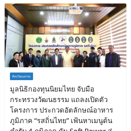
ศิลปวัฒนธรรม
มูลนิธิกองทุนนิยมไทย จับมือ
กระทรวงวัฒนธรรม แถลงเปิดตัว
โครงการ ประกวดอัตลักษณ์อาหาร
ภูมิภาค “รสถิ่นไทย” เฟ้นหาเมนูต้น
ตำรับ 4 ภูมิภาค ดัน Soft Power สู่