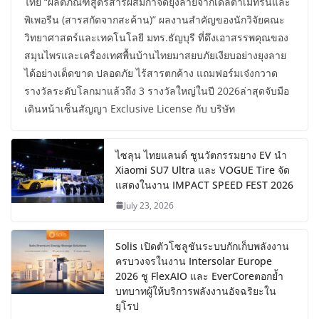
ไทย “ผลิตภัณฑ์สูตรสารผสมกำจัดยุงลายจากเดลตาเมทรินและ
พิเพอรีน (สารสกัดจากสะค้าน)” ผลงานสำคัญของนักวิจัยคณะ
วิทยาศาสตร์และเทคโนโลยี มทร.ธัญบุรี ที่ดึงเอาสรรพคุณของ
สมุนไพรและเครื่องเทศพื้นบ้านไทยมาสยบภัยเงียบอย่างยุงลาย
ได้อย่างเด็ดขาด ปลอดภัย ไร้สารตกค้าง แถมฟอร์มเจ๋งกวาด
รางวัลระดับโลกมาแล้วถึง 3 รางวัลใหญ่ในปี 2026ล่าสุดจับมือ
เดินหน้าเซ็นสัญญา Exclusive License กับ บริษัท
ไซลุน ไทยแลนด์ ชูนวัตกรรมยาง EV นำ
Xiaomi SU7 Ultra และ VOGUE Tire จัด
แสดงในงาน IMPACT SPEED FEST 2026
July 23, 2026
Solis เปิดตัวโซลูชันระบบกักเก็บพลังงาน
ครบวงจรในงาน Intersolar Europe
2026 ชู FlexAIO และ EverCoreตอกย้ำ
บทบาทผู้ให้บริการพลังงานอัจฉริยะใน
ยุโรป