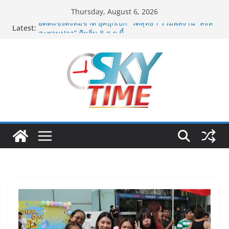
Skip
Thursday, August 6, 2026
to
Latest:
อดีตแข้งดังทีมชาติ ยุคบุกเบิก “วัดสุทธิฯ”รวมพลงาน “สิงห์
content
สะพานปลา” คืนถิ่น 8 ส.ค.นี้
“นายกแก้ว”จากยูยิตสูชนะขาดนั่งบอร์ดการกีฬาเป็นสมัยที่
สอง
สตาร์ทวันนี้ Franchise Expo Thailand & TESE 2026 วัน
ที่ 6-9 ส.ค.69 ฮอลล์ 6-8 เมืองทองธานีพบทัพธุรกิจ&แฟรน
ไชส์ ซัพพลายเออร์สินค้า เติมรายได้ช่วยเศรษฐกิจไทย ลด
ใหญ่กว่า 250 บูธ คาดเงินสะพัด 220 ลบ.
ฟุตซอลไทย เสมอ เวียดนาม 3-3 ลุ้นคว้าแชมป์คอนติเน
นทัล 2026 นัดสุดท้าย
มูลนิธิกองทุนนิยมไทย จับมือ กระทรวงวัฒนธรรม แถลง
เปิดตัวโครงการ ประกวดอัตลักษณ์อาหารภูมิภาค “รสถิ่น
ไทย” เฟ้นหาเมนูต้นตำรับ 4 ภูมิภาค ดัน Soft Power สู่
ระดับโลก